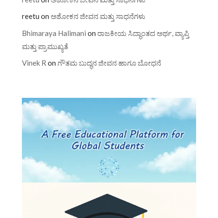
reetu
on
ಅಶೋಕನ ಜೀವನ ಮತ್ತು ಸಾಧನೆಗಳು
Bhimaraya Halimani
on
ರಾಜಕೀಯ ಸಿದ್ಧಾಂತದ ಅರ್ಥ, ವ್ಯಾಪ್ತಿ
ಮತ್ತು ಪ್ರಾಮುಖ್ಯತೆ
Vinek R
on
ಗೌತಮ ಬುದ್ಧನ ಜೀವನ ಹಾಗೂ ಬೋಧನೆ