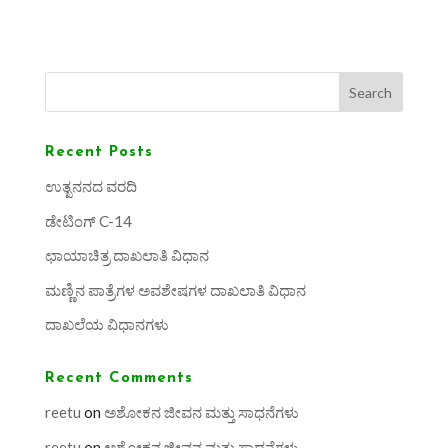
Search
Recent Posts
ಉತ್ಖನನದ ವರದಿ
ಡೇಟಿಂಗ್ C-14
ಛಾಯಾಚಿತ್ರ ದಾಖಲಾತಿ ವಿಧಾನ
ಮಣ್ಣಿನ ಪಾತ್ರೆಗಳ ಅವಶೇಷಗಳ ದಾಖಲಾತಿ ವಿಧಾನ
ದಾಖಲೆಯ ವಿಧಾನಗಳು
Recent Comments
reetu
on
ಅಶೋಕನ ಜೀವನ ಮತ್ತು ಸಾಧನೆಗಳು
reetu
on
ಅಶೋಕನ ಜೀವನ ಮತ್ತು ಸಾಧನೆಗಳು