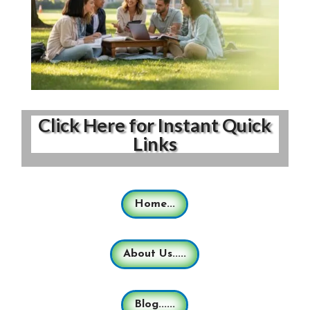
Click Here for Instant Quick
Links
Home...
About Us.....
Blog......