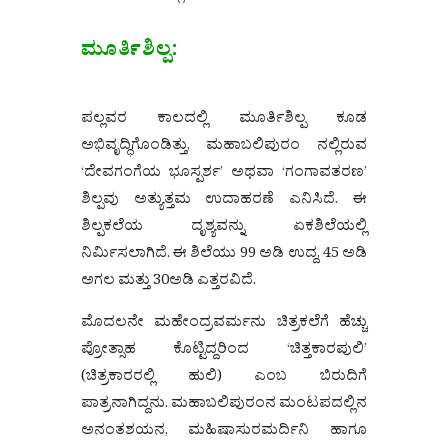
ಮೂರ್ತಿಶಿಲ್ಪ:
ಪಲ್ಲವರ ಕಾಲದಲ್ಲಿ ಮೂರ್ತಿಶಿಲ್ಪ ಕೂಡ
ಅಭಿವೃದ್ಧಿಗೊಂಡಿತ್ತು, ಮಹಾಬಲಿಪುರಂ ನಲ್ಲಿರುವ
‘ದೇವಗಂಗೆಯ ಭೂಸ್ಪರ್ಶ’ ಅಥವಾ ‘ಗಂಗಾವತರಣ’
ಶಿಲ್ಪವು ಅತ್ಯುತ್ತಮ ಉದಾಹರಣೆ ಎನಿಸಿದೆ. ಈ
ಶಿಲ್ಪಕಲೆಯ ದೃಶ್ಯವನ್ನು ಏಕಶಿಲೆಯಲ್ಲಿ
ನಿರ್ಮಿಸಲಾಗಿದೆ. ಈ ಶಿಲೆಯು 99 ಅಡಿ ಉದ್ದ, 45 ಅಡಿ
ಅಗಲ ಮತ್ತು 30ಅಡಿ ಎತ್ತರವಿದೆ.
ಮೊದಲನೇ ಮಹೇಂದ್ರವರ್ಮನು ಚಿತ್ರಕಲೆಗೆ ಹೆಚ್ಚು
ಪ್ರೋತ್ಸಾಹ ಕೊಟ್ಟಿದ್ದರಿಂದ ‘ಚಿತ್ತಕಾರಪುಲಿ’
(ಚಿತ್ರಕಾರರಲ್ಲಿ ಹುಲಿ) ಎಂಬ ಬಿರುದಿಗೆ
ಪಾತ್ರನಾಗಿದ್ದನು. ಮಹಾಬಲಿಪುರಂನ ಮಂಟಪದಲ್ಲಿನ
ಅನಂತಶಯನ, ಮಹಿಷಾಸುರಮರ್ದಿನಿ ಹಾಗೂ