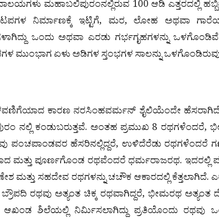
ಲಯಗಳು ಮಹಾಬಲಿಪುರಂನಲ್ಲಿರುವ 100 ಆಡಿ ಎತ್ತರದಲ್ಲಿ ಹಬ್ಬ
ಭ ಮಂಟಪಗಳ ನಿರ್ಮಾಣಕ್ಕೆ ಇಟ್ಟಿಗೆ, ಮರ, ಲೋಹ ಅಥವಾ ಗಾರೆಯ
ಳಾಗಿದ್ದು ಒಂದು ಅಥವಾ ಎರಡು ಗರ್ಭಗೃಹಗಳನ್ನು ಒಳಗೊಂಡಿವ
ಪಗಳ ಮುಂಭಾಗ ಏಳು ಅಡಿಗಳ ಸ್ತಂಭಗಳ ಸಾಲನ್ನು ಒಳಗೊಂಡಿರುವು
ೆಳವಣಿಗೆಯಾದ ಕಾರಣ ನರಸಿಂಹವರ್ಮನ್ ಶೈಲಿಯೆಂದೇ ಹೆಸರಾಗಿದ
ಿಪುರಂ ನಲ್ಲಿ ಕಂಡುಬರುತ್ತವೆ. ಅಂತಹ ಪ್ರಮುಖ 8 ರಥಗಳೆಂದರೆ, 
ಪಂಚಪಾಂಡವರ ಹೆಸರಿನಲ್ಲಿದ್ದರೆ, ಉಳಿದೆರೆಡು ರಥಗಳೆಂದರೆ 
ದವಾದ ಮತ್ತು ಪೂರ್ಣಗೊಂಡ ರಥವೆಂದರೆ ಧರ್ಮರಾಜರಥ. ಇದರಲ್ಲಿ ಪ
ೇಶ ಮತ್ತು ಸಹದೇವ ರಥಗಳನ್ನು ಚಚೌಕ ಆಕಾರದಲ್ಲಿ ಕೆತ್ತಲಾಗಿದೆ. 
ಬ್ರೌಪದಿ ರಥವು ಅತ್ಯಂತ ಚಿಕ್ಕ ರಥವಾಗಿದ್ದರೆ, ಭೀಮರಥ ಅತ್ಯಂತ ದ
 ಆಖಂಡ ಶಿಲೆಯಲ್ಲಿ ನಿರ್ಮಿಸಲಾಗಿದ್ದು ಪ್ರತಿಯೊಂದು ರಥವು 