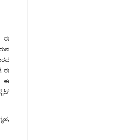
. ಈ
ಿರುವ
ಕಾರದ
ೆ. ಈ
. ಈ
ನೈಟ್
ಗೃಹ,