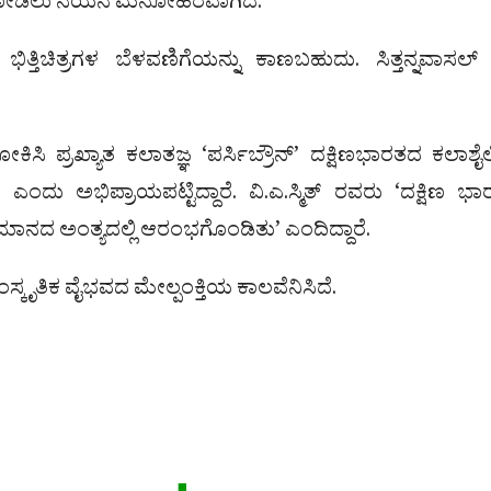
ಶ್ಯ ನೋಡಲು ನಯನ ಮನೋಹರವಾಗಿದೆ.
ತಿಚಿತ್ರಗಳ ಬೆಳವಣಿಗೆಯನ್ನು ಕಾಣಬಹುದು. ಸಿತ್ತನ್ನವಾಸಲ್ ನ
ಿಸಿ ಪ್ರಖ್ಯಾತ ಕಲಾತಜ್ಞ ‘ಪರ್ಸಿಬ್ರೌನ್’ ದಕ್ಷಿಣಭಾರತದ ಕಲಾಶ
ಂದು ಅಭಿಪ್ರಾಯಪಟ್ಟಿದ್ದಾರೆ. ವಿ.ಎ.ಸ್ಮಿತ್ ರವರು ‘ದಕ್ಷಿಣ ಭ
 ಶತಮಾನದ ಅಂತ್ಯದಲ್ಲಿ ಆರಂಭಗೊಂಡಿತು’ ಎಂದಿದ್ದಾರೆ.
ಂಸ್ಕೃತಿಕ ವೈಭವದ ಮೇಲ್ಪಂಕ್ತಿಯ ಕಾಲವೆನಿಸಿದೆ.