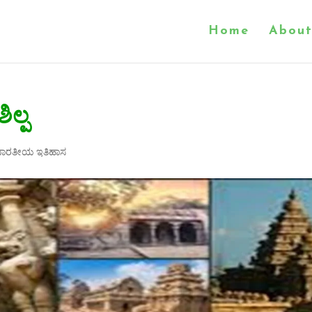
Home
About
ಿಲ್ಪ
 ಭಾರತೀಯ ಇತಿಹಾಸ