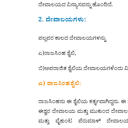
ದೇವಾಲಯದ ವಿನ್ಯಾಸವನ್ನು ಹೊಂದಿದೆ.
2. ದೇವಾಲಯಗಳು:
ಪಲ್ಲವರ ಕಾಲದ ದೇವಾಲಯಗಳನ್ನು
ಎ)ರಾಜಸಿಂಹ ಶೈಲಿ,
ಬಿ)ಅಪರಾಜಿತ ಶೈಲಿಯ ದೇವಾಲಯಗಳೆಂದು ವ
ಎ) ರಾಜಸಿಂಹಶೈಲಿ:
ರಾಜಸಿಂಹನು ಈ ಶೈಲಿಯ ಕರ್ತೃವಾಗಿದ್ದನು. 
ಈಶ್ವರ ದೇವಾಲಯ ಮತ್ತು ಮುಕುಂದ ದೇವಾಲ
ಮತ್ತು ವೈಕುಂಟ ಪೆರುಮಾಳ್‌ ದೇವಾಲ