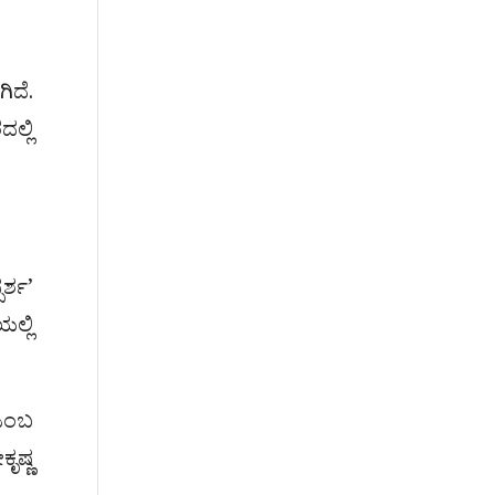
ಿದೆ.
ಲ್ಲಿ
ರ್ಶ’
ಲ್ಲಿ
 ಎಂಬ
ೃಷ್ಣ