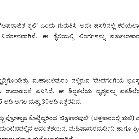
ು ‘ಅಪರಾಜಿತ ಶೈಲಿ’ ಎಂದು ಗುರುತಿಸಿ ಅದೇ ಹೆಸರಿನಲ್ಲಿ ಕರೆಯಲಾಗ
ದರ್ಶನವಾಗಿವೆ. ಈ ಶೈಲಿಯಲ್ಲಿ ಲಿಂಗಗಳನ್ನು ವರ್ತುಲಾಕಾರದ
ೃದ್ಧಿಗೊಂಡಿತ್ತು, ಮಹಾಬಲಿಪುರಂ ನಲ್ಲಿರುವ ‘ದೇವಗಂಗೆಯ ಭೂಸ್ಪ
 ಉದಾಹರಣೆ ಎನಿಸಿದೆ. ಈ ಶಿಲ್ಪಕಲೆಯ ದೃಶ್ಯವನ್ನು ಏಕಶಿಲೆಯ
5 ಅಡಿ ಅಗಲ ಮತ್ತು 30ಅಡಿ ಎತ್ತರವಿದೆ.
್ರೋತ್ಸಾಹ ಕೊಟ್ಟಿದ್ದರಿಂದ ‘ಚಿತ್ತಕಾರಪುಲಿ’ (ಚಿತ್ರಕಾರರಲ್ಲಿ ಹುಲಿ)
ಂನ ಮಂಟಪದಲ್ಲಿನ ಅನಂತಶಯನ, ಮಹಿಷಾಸುರಮರ್ದಿನಿ ಹಾಗೂ ಶ್ರೀಕ