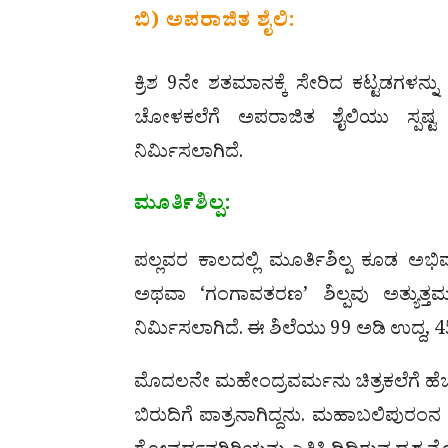
ಬಿ) ಅಪರಾಜಿತ ಶೈಲಿ:
ಕ್ರಿಶ 9ನೇ ಶತಮಾನಕ್ಕೆ ಸೇರಿದ ಕಟ್ಟಡಗಳನ್ನ
ಚೋಳಕಲೆಗೆ ಅಪರಾಜಿತ ಶೈಲಿಯು ಸ್ಪಷ್ಟ ನಿ
ನಿರ್ಮಿಸಲಾಗಿದೆ.
ಮೂರ್ತಿಶಿಲ್ಪ:
ಪಲ್ಲವರ ಕಾಲದಲ್ಲಿ ಮೂರ್ತಿಶಿಲ್ಪ ಕೂಡ ಅಭಿವ
ಅಥವಾ ‘ಗಂಗಾವತರಣ’ ಶಿಲ್ಪವು ಅತ್ಯುತ್ತಮ
ನಿರ್ಮಿಸಲಾಗಿದೆ. ಈ ಶಿಲೆಯು 99 ಅಡಿ ಉದ್ದ, 4
ಮೊದಲನೇ ಮಹೇಂದ್ರವರ್ಮನು ಚಿತ್ರಕಲೆಗೆ ಹೆಚ್ಚು ಪ
ಬಿರುದಿಗೆ ಪಾತ್ರನಾಗಿದ್ದನು. ಮಹಾಬಲಿಪುರ