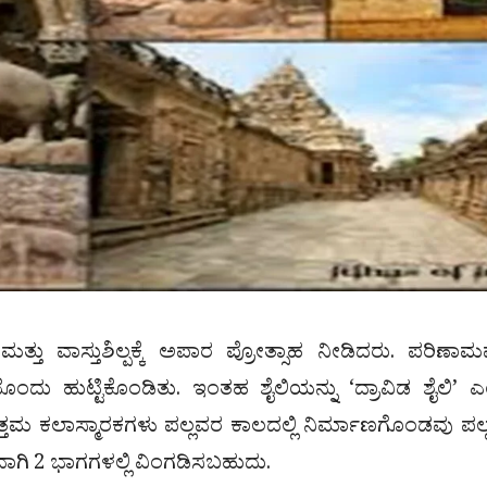
್ತು ವಾಸ್ತುಶಿಲ್ಪಕ್ಕೆ ಅಪಾರ ಪ್ರೋತ್ಸಾಹ ನೀಡಿದರು. ಪರಿಣಾಮ
ಂದು ಹುಟ್ಟಿಕೊಂಡಿತು. ಇಂತಹ ಶೈಲಿಯನ್ನು ‘ದ್ರಾವಿಡ ಶೈಲಿ’ 
 ಉತ್ತಮ ಕಲಾಸ್ಮಾರಕಗಳು ಪಲ್ಲವರ ಕಾಲದಲ್ಲಿ ನಿರ್ಮಾಣಗೊಂಡವು ಪಲ
ಣವಾಗಿ 2 ಭಾಗಗಳಲ್ಲಿ ವಿಂಗಡಿಸಬಹುದು.