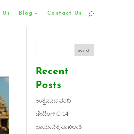
 Us
Blog
Contact Us
Search
Recent
Posts
ಉತ್ಖನನದ ವರದಿ
ಡೇಟಿಂಗ್ C-14
ಛಾಯಾಚಿತ್ರ ದಾಖಲಾತಿ