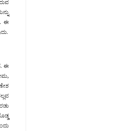
ಿರುವ
ನ್ನು
ೆ. ಈ
ದು.
ೆ. ಈ
ಭೀಮ,
ಗಣೇಶ
ಲ್ಲವ
ಎರಡು
ೊಡ್ಡ
ಒಂದು