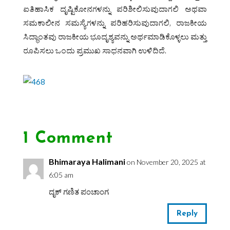
ಐತಿಹಾಸಿಕ ದೃಷ್ಟಿಕೋನಗಳನ್ನು ಪರಿಶೀಲಿಸುವುದಾಗಲಿ ಅಥವಾ
ಸಮಕಾಲೀನ ಸಮಸ್ಯೆಗಳನ್ನು ಪರಿಹರಿಸುವುದಾಗಲಿ, ರಾಜಕೀಯ
ಸಿದ್ಧಾಂತವು ರಾಜಕೀಯ ಭೂದೃಶ್ಯವನ್ನು ಅರ್ಥಮಾಡಿಕೊಳ್ಳಲು ಮತ್ತು
ರೂಪಿಸಲು ಒಂದು ಪ್ರಮುಖ ಸಾಧನವಾಗಿ ಉಳಿದಿದೆ.
1 Comment
Bhimaraya Halimani
on November 20, 2025 at
6:05 am
ದೃಕ್ ಗಣಿತ ಪಂಚಾಂಗ
Reply