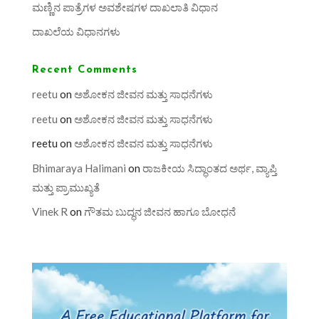
ಮಣ್ಣಿನ ಪಾತ್ರೆಗಳ ಅವಶೇಷಗಳ ದಾಖಲಾತಿ ವಿಧಾನ
ದಾಖಲೆಯ ವಿಧಾನಗಳು
Recent Comments
reetu
on
ಅಶೋಕನ ಜೀವನ ಮತ್ತು ಸಾಧನೆಗಳು
reetu
on
ಅಶೋಕನ ಜೀವನ ಮತ್ತು ಸಾಧನೆಗಳು
reetu
on
ಅಶೋಕನ ಜೀವನ ಮತ್ತು ಸಾಧನೆಗಳು
Bhimaraya Halimani
on
ರಾಜಕೀಯ ಸಿದ್ಧಾಂತದ ಅರ್ಥ, ವ್ಯಾಪ್ತಿ
ಮತ್ತು ಪ್ರಾಮುಖ್ಯತೆ
Vinek R
on
ಗೌತಮ ಬುದ್ಧನ ಜೀವನ ಹಾಗೂ ಬೋಧನೆ