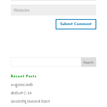
Search
Recent Posts
ಉತ್ಖನನದ ವರದಿ
ಡೇಟಿಂಗ್ C-14
ಛಾಯಾಚಿತ್ರ ದಾಖಲಾತಿ ವಿಧಾನ