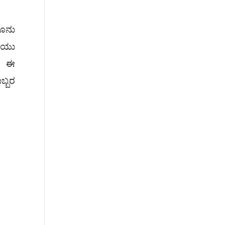
ನೂನು
ಾಯು
ರು ಈ
ಬ್ಬರ