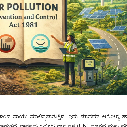
ಕೆಗಳಿಂದ ವಾಯು ಮಾಲಿನ್ಯವಾಗುತ್ತಿದೆ. ಇದು ಮಾನವನ ಆರೋಗ್ಯ 
ಡುತ್ತದೆ. ಭಾರತವು ಒಕ್ಕೂಟ ರಾಷ್ಟ್ರಗಳ (UN) ಮಾನವ ಮತ್ತು ಪ