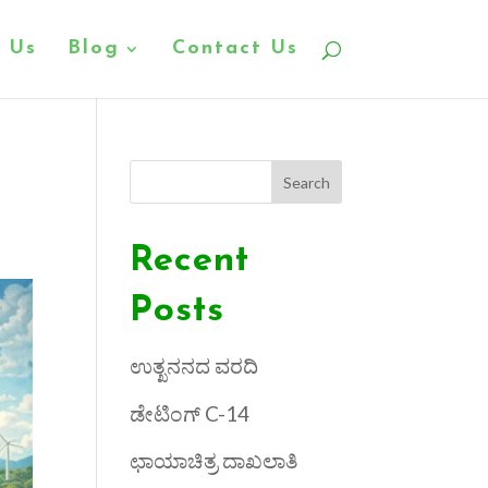
 Us
Blog
Contact Us
Search
Recent
Posts
ಉತ್ಖನನದ ವರದಿ
ಡೇಟಿಂಗ್ C-14
ಛಾಯಾಚಿತ್ರ ದಾಖಲಾತಿ