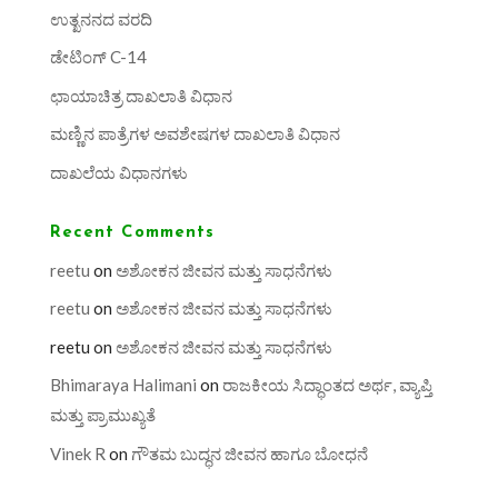
ಉತ್ಖನನದ ವರದಿ
ಡೇಟಿಂಗ್ C-14
ಛಾಯಾಚಿತ್ರ ದಾಖಲಾತಿ ವಿಧಾನ
ಮಣ್ಣಿನ ಪಾತ್ರೆಗಳ ಅವಶೇಷಗಳ ದಾಖಲಾತಿ ವಿಧಾನ
ದಾಖಲೆಯ ವಿಧಾನಗಳು
Recent Comments
reetu
on
ಅಶೋಕನ ಜೀವನ ಮತ್ತು ಸಾಧನೆಗಳು
reetu
on
ಅಶೋಕನ ಜೀವನ ಮತ್ತು ಸಾಧನೆಗಳು
reetu
on
ಅಶೋಕನ ಜೀವನ ಮತ್ತು ಸಾಧನೆಗಳು
Bhimaraya Halimani
on
ರಾಜಕೀಯ ಸಿದ್ಧಾಂತದ ಅರ್ಥ, ವ್ಯಾಪ್ತಿ
ಮತ್ತು ಪ್ರಾಮುಖ್ಯತೆ
Vinek R
on
ಗೌತಮ ಬುದ್ಧನ ಜೀವನ ಹಾಗೂ ಬೋಧನೆ