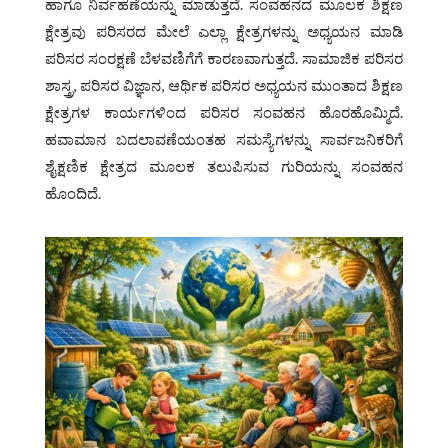
ಹಾಗೂ ನಿರ್ವಹಣೆಯನ್ನು ಮಾಡುತ್ತದೆ. ಸಂವಹನದ ಮೂಲಕ ಶಿಕ್ಷಣ
ಕ್ಷೇತ್ರವು ಪರಿಸರದ ಮೇಲೆ ಎಲ್ಲಾ ಕ್ಷೇತ್ರಗಳನ್ನು ಅಧ್ಯಯನ ಮಾಡಿ
ಪರಿಸರ ಸಂರಕ್ಷಣೆ ಬೆಳವಣಿಗೆಗೆ ಕಾರಣವಾಗುತ್ತದೆ. ಸಾಮಾಜಿಕ ಪರಿಸರ
ಶಾಸ್ತ್ರ, ಪರಿಸರ ವಿಜ್ಞಾನ, ಆರ್ಥಿಕ ಪರಿಸರ ಅಧ್ಯಯನ ಮುಂತಾದ ಶಿಕ್ಷಣ
ಕ್ಷೇತ್ರಗಳ ಕಾರ್ಯಗಳಿಂದ ಪರಿಸರ ಸಂವಹನ ಹೊರಹೊಮ್ಮಿದೆ.
ಹವಾಮಾನ ಬದಲಾವಣೆಯಂತಹ ಸಮಸ್ಯೆಗಳನ್ನು ಸಾರ್ವಜನಿಕರಿಗೆ
ಶೈಕ್ಷಣಿಕ ಕ್ಷೇತ್ರದ ಮೂಲಕ ತಲುಪಿಸುವ ಗುರಿಯನ್ನು ಸಂವಹನ
ಹೊಂದಿದೆ.