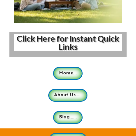
Click Here for Instant Quick
Links
Home...
About Us.....
Blog......