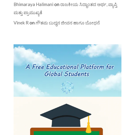
Bhimaraya Halimani
on
ರಾಜಕೀಯ ಸಿದ್ಧಾಂತದ ಅರ್ಥ, ವ್ಯಾಪ್ತಿ
ಮತ್ತು ಪ್ರಾಮುಖ್ಯತೆ
Vinek R
on
ಗೌತಮ ಬುದ್ಧನ ಜೀವನ ಹಾಗೂ ಬೋಧನೆ