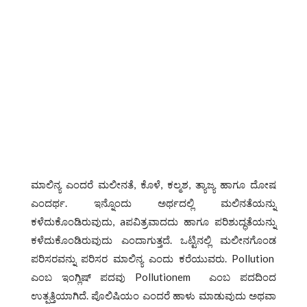
ಮಾಲಿನ್ಯ ಎಂದರೆ ಮಲೀನತೆ, ಕೊಳೆ, ಕಲ್ಮಶ, ತ್ಯಾಜ್ಯ ಹಾಗೂ ದೋಷ
ಎಂದರ್ಥ. ಇನ್ನೊಂದು ಅರ್ಥದಲ್ಲಿ ಮಲಿನತೆಯನ್ನು
ಕಳೆದುಕೊಂಡಿರುವುದು, aಪವಿತ್ರವಾದದು ಹಾಗೂ ಪರಿಶುದ್ಧತೆಯನ್ನು
ಕಳೆದುಕೊಂಡಿರುವುದು ಎಂದಾಗುತ್ತದೆ. ಒಟ್ಟಿನಲ್ಲಿ ಮಲೀನಗೊಂಡ
ಪರಿಸರವನ್ನು ಪರಿಸರ ಮಾಲಿನ್ಯ ಎಂದು ಕರೆಯುವರು. Pollution
ಎಂಬ ಇಂಗ್ಲಿಷ್ ಪದವು Pollutionem ಎಂಬ ಪದದಿಂದ
ಉತ್ಪತ್ತಿಯಾಗಿದೆ. ಪೊಲಿಷಿಯಂ ಎಂದರೆ ಹಾಳು ಮಾಡುವುದು ಅಥವಾ