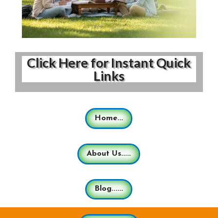
Click Here for Instant Quick
Links
Home...
About Us.....
Blog......