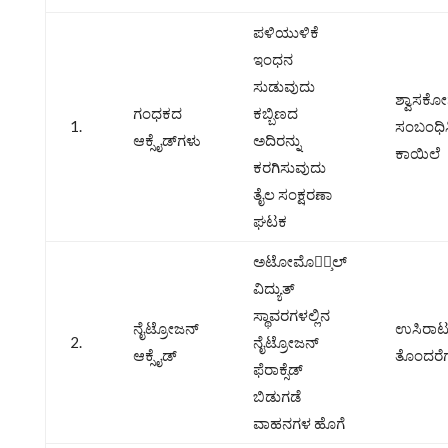
ಪಳಿಯುಳಿಕೆ
ಇಂಧನ
ಸುಡುವುದು
ಶ್ವಾಸಕೋಶ
ಗಂಧಕದ
ಕಬ್ಬಿಣದ
1.
ಸಂಬಂಧಿ
ಆಕ್ಸೈಡ್‌ಗಳು
ಅದಿರನ್ನು
ಕಾಯಿಲೆ
ಕರಗಿಸುವುದು
ತೈಲ ಸಂಕ್ಷರಣಾ
ಘಟಕ
ಅಟೋಮೊಬೈ̧ಲ್‌
ವಿದ್ಯುತ್‌
ಸ್ಥಾವರಗಳಲ್ಲಿನ
ನೈಟ್ರೋಜನ್‌
ಉಸಿರಾ
2.
ನೈಟ್ರೋಜನ್‌
ಆಕ್ಸೈಡ್‌
ತೊಂದರೆ
ಫೆರಾಕ್ಸೆಡ್‌
ಬಿಡುಗಡೆ
ವಾಹನಗಳ ಹೊಗೆ