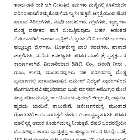
ಇಂದು ರಾಶಿ ರಾಶಿ ಆಗಿ ಬೀಳುತ್ತಿವೆ. ಇವುಗಳು ಮಣ್ಣಿನಲ್ಲಿ ಕೊಳೆಯದೇ
ಪರಿಸರ ಹಾನಿಗೆ ತಮ್ಮ ಕೊಡುಗೆಯನ್ನು ನೀಡುತ್ತಿವೆ. ಆಸ್ಪತ್ರೆಯಿಂದ ಹೊರ
ಹಾಕುವ ಸಿರಿಂಜ್‌ಗಳು, ಔಷಧಿ ಬಾಟಲಿಗಳು, ಗ್ಲೌಸ್‌ಗಳು, ತ್ಯಾಜ್ಯಗಳು
ದೊಡ್ಡ ಪರ್ವತದ ಹಾಗೆ ಬೀಳುತ್ತಿರುವುದು ಬಹಳ ಆತಂಕದ
ವಿಷಯವಾಗಿದೆ. ಹಾಳಾದ ಪ್ಲಾಸ್ಟಿಕ್ ಪೆನ್ನುಗಳು ಟಿ.ವಿಯ ಬಿಡಿ ಭಾಗಗಳು
ಹಲ್ಲುಜ್ಜುವ ಬ್ರೆಸ್‌ಗಳು, ಟೂತ್‌ಪೇಸ್ಟ್‌ ಖಾಲಿ ಕವಚಗಳು, ಹಾಳಾದ
ಚಪ್ಪಲಿಗಳು, ಮನೆಯ ಕಸಕಡ್ಡಿಗಳು ಪರಿಸರ ಮಾಲಿನ್ಯಕ್ಕೆ ಪ್ರತ್ಯಕ್ಷವಾದ
ಕಾರಣಗಳಾಗಿವೆ. ವಿಷಕಾರಿಯಾದ ಡಿಡಿಟಿ, Co
ಚರಂಡಿ ನೀರು ,
2
ಗಾಜು, ಕಾಗದ, ಮುಂತಾದವುಗಳು ಸಹ ಪರಿಸರವನ್ನು ದೊಡ್ಡ
ಪ್ರಮಾಣದಲ್ಲಿ ಹಾಳುಮಾಡುತ್ತವೆ. ಥರ್ಮಲ್‌ ವಿದ್ಯುತ್‌ ಸ್ಥಾವರಗಳಿಂದ
ಹೊರಸೂಸುವ ವಿಷಪೂರಿತವಾದ ಬೂದಿ ಮಾನವನ ಆರೋಗ್ಯದ ಮೇಲೆ
ತೀವ್ರ ಪರಿಣಾಮವನ್ನು ಉಂಟುಮಾಡುವುದಲ್ಲದೆ ಕಣ್ಣುಉರಿ, ಆಸ್ತಮಾ,
ಹೃದಯ ಖಾಯಿಲೆ, ಕಾಲುಬೇನೆ, ಅಜೀರ್ಣಸಮಸ್ಯೆ ಮುಂತಾದ
ರೋಗಗಳಿಗೆ ಕಾರಣವಾಗುತ್ತದೆ. ದೇಶಧ 75 ಉಷ್ಣಸ್ಥಾವರಗಳು ಪರಿಸರ
ಮಾಲಿನ್ಯಕ್ಕೆ ಅಪಾರ ಕೊಡುಗೆಯನ್ನು ನೀಡುತ್ತವೆ. ದೆಹಲಿ ಒಂದರಲ್ಲಿಯೇ
ಬಂದರ್‌ಪುರ ಹಾಗೂ ಇಂದ್ರಪ್ರಸ್ತ ಉಷ್ಣಸ್ಥಾವರಗಳಿಂದ ದಿನವೊಂದಕ್ಕೆ
180 ಟನ್‌ ಗಂಧಕದ ಸುಟ್ಟ ಕಲ್ಲಿದ್ದಲು ದೂಳು, 70 ಟನ್‌ ಗಂಧಕದ ಡೈ