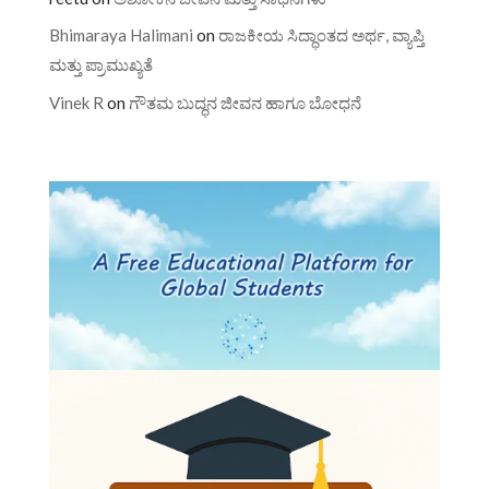
Bhimaraya Halimani
on
ರಾಜಕೀಯ ಸಿದ್ಧಾಂತದ ಅರ್ಥ, ವ್ಯಾಪ್ತಿ
ಮತ್ತು ಪ್ರಾಮುಖ್ಯತೆ
Vinek R
on
ಗೌತಮ ಬುದ್ಧನ ಜೀವನ ಹಾಗೂ ಬೋಧನೆ