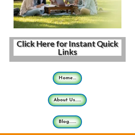
Click Here for Instant Quick
Links
Home...
About Us.....
Blog......