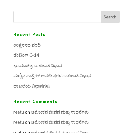
Search
Recent Posts
ಉತ್ಖನನದ ವರದಿ
ಡೇಟಿಂಗ್ C-14
ಛಾಯಾಚಿತ್ರ ದಾಖಲಾತಿ ವಿಧಾನ
ಮಣ್ಣಿನ ಪಾತ್ರೆಗಳ ಅವಶೇಷಗಳ ದಾಖಲಾತಿ ವಿಧಾನ
ದಾಖಲೆಯ ವಿಧಾನಗಳು
Recent Comments
reetu
on
ಅಶೋಕನ ಜೀವನ ಮತ್ತು ಸಾಧನೆಗಳು
reetu
on
ಅಶೋಕನ ಜೀವನ ಮತ್ತು ಸಾಧನೆಗಳು
reetu
on
ಅಶೋಕನ ಜೀವನ ಮತ್ತು ಸಾಧನೆಗಳು