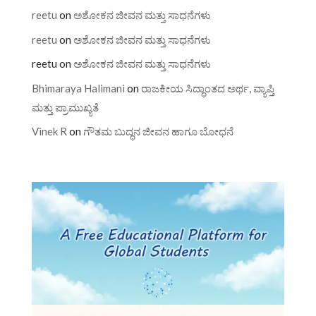
reetu
on
ಅಶೋಕನ ಜೀವನ ಮತ್ತು ಸಾಧನೆಗಳು
reetu
on
ಅಶೋಕನ ಜೀವನ ಮತ್ತು ಸಾಧನೆಗಳು
reetu
on
ಅಶೋಕನ ಜೀವನ ಮತ್ತು ಸಾಧನೆಗಳು
Bhimaraya Halimani
on
ರಾಜಕೀಯ ಸಿದ್ಧಾಂತದ ಅರ್ಥ, ವ್ಯಾಪ್ತಿ
ಮತ್ತು ಪ್ರಾಮುಖ್ಯತೆ
Vinek R
on
ಗೌತಮ ಬುದ್ಧನ ಜೀವನ ಹಾಗೂ ಬೋಧನೆ