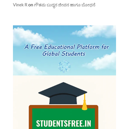
Vinek R
on
ಗೌತಮ ಬುದ್ಧನ ಜೀವನ ಹಾಗೂ ಬೋಧನೆ