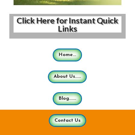
Click Here for Instant Quick
Links
Home...
About Us.....
Blog......
Contact Us