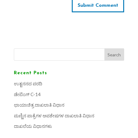
Search
Recent Posts
ಉತ್ಖನನದ ವರದಿ
ಡೇಟಿಂಗ್ C-14
ಛಾಯಾಚಿತ್ರ ದಾಖಲಾತಿ ವಿಧಾನ
ಮಣ್ಣಿನ ಪಾತ್ರೆಗಳ ಅವಶೇಷಗಳ ದಾಖಲಾತಿ ವಿಧಾನ
ದಾಖಲೆಯ ವಿಧಾನಗಳು