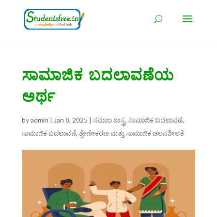
ಸಾಮಾಜಿಕ ಬದಲಾವಣೆಯ
ಅರ್ಥ
by
admin
|
Jan 8, 2025
|
ಸಮಾಜ ಶಾಸ್ತ್ರ
,
ಸಾಮಾಜಿಕ ಬದಲಾವಣೆ
,
ಸಾಮಾಜಿಕ ಬದಲಾವಣೆ, ಶ್ರೇಣೀಕರಣ ಮತ್ತು ಸಾಮಾಜಿಕ ಚಲನಶೀಲತೆ