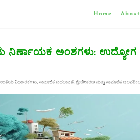
Home
About
 ನಿರ್ಣಾಯಕ ಅಂಶಗಳು: ಉದ್ಯೋಗ
ೀಲತೆಯ ನಿರ್ಧಾರಕಗಳು
,
ಸಾಮಾಜಿಕ ಬದಲಾವಣೆ, ಶ್ರೇಣೀಕರಣ ಮತ್ತು ಸಾಮಾಜಿಕ ಚಲನಶೀಲ