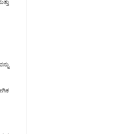
ತ್ತು
ನ್ನು
ೋಗಿಕ