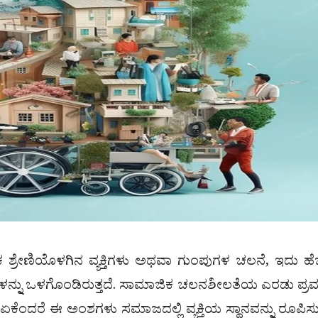
ೇಣಿಯೊಳಗಿನ ವ್ಯಕ್ತಿಗಳು ಅಥವಾ ಗುಂಪುಗಳ ಚಲನೆ, ಇದು ಹೆಚ್
ೆಗಳನ್ನು ಒಳಗೊಂಡಿರುತ್ತದೆ. ಸಾಮಾಜಿಕ ಚಲನಶೀಲತೆಯ ಎರಡು ಪ್
ಕೆಂದರೆ ಈ ಅಂಶಗಳು ಸಮಾಜದಲ್ಲಿ ವ್ಯಕ್ತಿಯ ಸ್ಥಾನವನ್ನು ರೂಪಿಸುವ