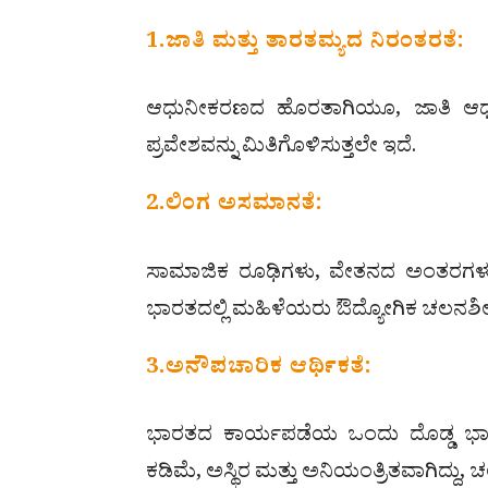
1.ಜಾತಿ ಮತ್ತು ತಾರತಮ್ಯದ ನಿರಂತರತೆ:
ಆಧುನೀಕರಣದ ಹೊರತಾಗಿಯೂ, ಜಾತಿ ಆಧಾರಿತ 
ಪ್ರವೇಶವನ್ನು ಮಿತಿಗೊಳಿಸುತ್ತಲೇ ಇದೆ.
2.ಲಿಂಗ ಅಸಮಾನತೆ:
ಸಾಮಾಜಿಕ ರೂಢಿಗಳು, ವೇತನದ ಅಂತರಗಳು ಮ
ಭಾರತದಲ್ಲಿ ಮಹಿಳೆಯರು ಔದ್ಯೋಗಿಕ ಚಲನಶೀಲತೆ
3.ಅನೌಪಚಾರಿಕ ಆರ್ಥಿಕತೆ:
ಭಾರತದ ಕಾರ್ಯಪಡೆಯ ಒಂದು ದೊಡ್ಡ ಭಾಗ
ಕಡಿಮೆ, ಅಸ್ಥಿರ ಮತ್ತು ಅನಿಯಂತ್ರಿತವಾಗಿದ್ದು,