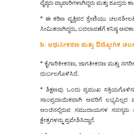
ವೈಶ್ಯರು ವ್ಯಾಪಾರಿಗಳಾಗಿದ್ದರು ಮತ್ತು ಶೂದ್ರರು ಕಾ
* ಈ ಕಠಿಣ ವೃತ್ತಿಪರ ಶ್ರೇಣಿಯು ಚಲನಶೀಲತೆಯನ್
ಸೀಮಿತರಾಗಿದ್ದರು, ಬದಲಾವಣೆಗೆ ಕನಿಷ್ಠ ಅವಕಾ
b. ಆಧುನೀಕರಣ ಮತ್ತು ಔದ್ಯೋಗಿಕ ಚಲ
* ಕೈಗಾರಿಕೀಕರಣ, ಜಾಗತೀಕರಣ ಮತ್ತು ನಗ
ದುರ್ಬಲಗೊಳಿಸಿದೆ.
* ಶಿಕ್ಷಣವು ಒಂದು ಪ್ರಮುಖ ಸಕ್ರಿಯಗೊಳಿಸುವ
ಸಾಂಪ್ರದಾಯಿಕವಾಗಿ ಅವರಿಗೆ ಲಭ್ಯವಿಲ್ಲದ 
ಅಂಚಿನಲ್ಲಿರುವ ಸಮುದಾಯಗಳ ಸದಸ್ಯರು 
ಕ್ಷೇತ್ರಗಳನ್ನು ಪ್ರವೇಶಿಸಿದ್ದಾರೆ.