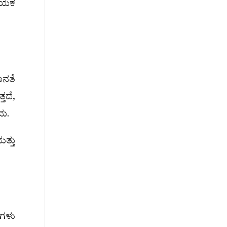
ಣಾಯಕ
ನತೆ
ದೆ,
ದು.
ತ್ತು
ಿಗಳು