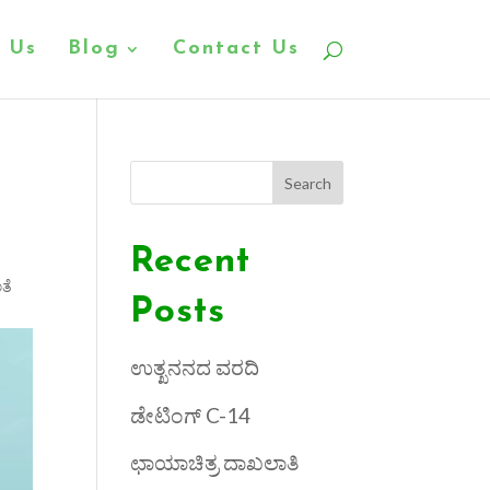
 Us
Blog
Contact Us
Search
Recent
ತೆ
Posts
ಉತ್ಖನನದ ವರದಿ
ಡೇಟಿಂಗ್ C-14
ಛಾಯಾಚಿತ್ರ ದಾಖಲಾತಿ