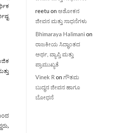
ಥಿಕ
reetu
on
ಅಶೋಕನ
ಷ್ಟ
ಜೀವನ ಮತ್ತು ಸಾಧನೆಗಳು
Bhimaraya Halimani
on
ರಾಜಕೀಯ ಸಿದ್ಧಾಂತದ
ಅರ್ಥ, ವ್ಯಾಪ್ತಿ ಮತ್ತು
ಾಜಿಕ
ಪ್ರಾಮುಖ್ಯತೆ
್ತು
Vinek R
on
ಗೌತಮ
ಬುದ್ಧನ ಜೀವನ ಹಾಗೂ
ಬೋಧನೆ
ಯಿಂದ
ದರು,