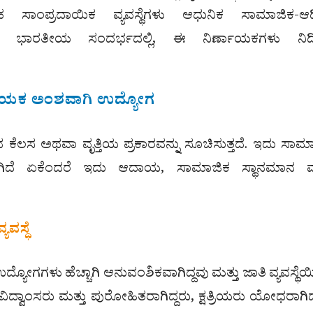
ತಹ ಸಾಂಪ್ರದಾಯಿಕ ವ್ಯವಸ್ಥೆಗಳು ಆಧುನಿಕ ಸಾಮಾಜಿಕ-ಆರ್
ವ ಭಾರತೀಯ ಸಂದರ್ಭದಲ್ಲಿ, ಈ ನಿರ್ಣಾಯಕಗಳು ನಿರ್ದಿ
ಣಾಯಕ ಅಂಶವಾಗಿ ಉದ್ಯೋಗ
ುವ ಕೆಲಸ ಅಥವಾ ವೃತ್ತಿಯ ಪ್ರಕಾರವನ್ನು ಸೂಚಿಸುತ್ತದೆ. ಇದು ಸಾಮ
ಿದೆ ಏಕೆಂದರೆ ಇದು ಆದಾಯ, ಸಾಮಾಜಿಕ ಸ್ಥಾನಮಾನ ಮತ
ಯವಸ್ಥೆ
ೋಗಗಳು ಹೆಚ್ಚಾಗಿ ಆನುವಂಶಿಕವಾಗಿದ್ದವು ಮತ್ತು ಜಾತಿ ವ್ಯವಸ್ಥೆ
 ವಿದ್ವಾಂಸರು ಮತ್ತು ಪುರೋಹಿತರಾಗಿದ್ದರು, ಕ್ಷತ್ರಿಯರು ಯೋಧರಾಗಿದ್