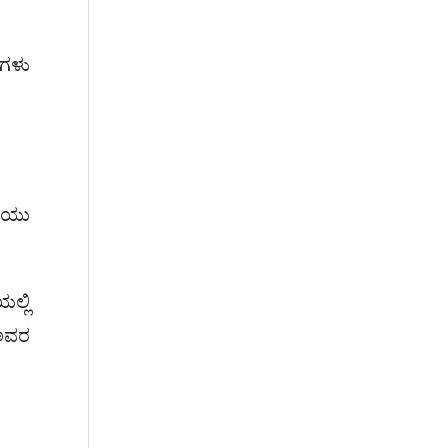
ಿಗಳು
ಕೆಯು
್ಲಿ
 ಅವರ