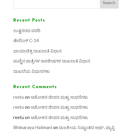
Search
Recent Posts
ಉತ್ಖನನದ ವರದಿ
ಡೇಟಿಂಗ್ C-14
ಛಾಯಾಚಿತ್ರ ದಾಖಲಾತಿ ವಿಧಾನ
ಮಣ್ಣಿನ ಪಾತ್ರೆಗಳ ಅವಶೇಷಗಳ ದಾಖಲಾತಿ ವಿಧಾನ
ದಾಖಲೆಯ ವಿಧಾನಗಳು
Recent Comments
reetu
on
ಅಶೋಕನ ಜೀವನ ಮತ್ತು ಸಾಧನೆಗಳು
reetu
on
ಅಶೋಕನ ಜೀವನ ಮತ್ತು ಸಾಧನೆಗಳು
reetu
on
ಅಶೋಕನ ಜೀವನ ಮತ್ತು ಸಾಧನೆಗಳು
Bhimaraya Halimani
on
ರಾಜಕೀಯ ಸಿದ್ಧಾಂತದ ಅರ್ಥ, ವ್ಯಾಪ್ತಿ