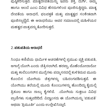
ಪುಷ್ಠಿಕರಿಸುತ್ತಿವೆ. ಮಾತೃದೇವತೆಯನ್ನು ಇವರು ಶಕ್ತಿ, ದುರ್ಗಿ, ಅಮ್ಮ
ಹಾಗೂ ಅಂಬೆ ಎಂಬ ವಿವಿಧ ಹೆಸರುಗಳಿಂದ ಪೂಜಿಸುತ್ತಿದ್ದರು. ಮಾತೃ
ದೇವತೆಯ ಆರಾಧನೆ, ಫಲವತ್ತತೆ ಮತ್ತು ಮಾತೃತ್ವದ ಸಂಕೇತವಾಗಿ
ಪೂಜಿಸಲ್ಪಟ್ಟಿದೆ. ಈ ಆರಾಧನೆಯು ಅವರ ಸಮಾಜದಲ್ಲಿ ಮಹಿಳೆಯರ
ಮಹತ್ವದ ಪಾತ್ರವನ್ನು ತೋರಿಸುತ್ತದೆ.
ಪಶುಪತಿಯ ಆರಾಧನೆ
ಸಿಂಧೂ ಕಣಿವೆಯ ಧಾರ್ಮಿಕ ಆಚರಣೆಗಳಲ್ಲಿ ಪ್ರಮುಖ ವ್ಯಕ್ತಿ ಪಶುಪತಿ,
ಆಗಾಗ್ಗೆ ಯೋಗಿ ಎಂದು ಚಿತ್ರಿಸಲಾಗಿದೆ. ಹರಪ್ಪಾ, ಮೊಹೆಂಜೋದಾರೋ
ಮತ್ತು ಕಾಲಿಬಂಗನ್‌ನ ಮುದ್ರೆಗಳು ಪದ್ಮಾಸನದಲ್ಲಿ ಕುಳಿತಿರುವ ಮೂರು
ಕೊಂಬಿನ ಯೋಗಿಯ ಚಿತ್ರಗಳನ್ನು ಬಹಿರಂಗಪಡಿಸುತ್ತವೆ. ಈ
ಯೋಗಿಯು ತಲೆಯಲ್ಲಿ ಮೂರು ಕೊಂಬುಗಳನ್ನು ಹೊಂದಿದ್ದು ಕೈಯಲ್ಲಿ
ತ್ರಿಶೂಲ ಹಾಗೂ ನಾಲ್ಕು ಕೈಗಳಿವೆ. .ಯೋಗಿಯ ಸುತ್ತಲೂ ವಿವಿಧ
ಪ್ರಾಣಿಗಳು ಸುತ್ತುವರಿದಿದೆ. ವಿದ್ವಾಂಸರು ಈ ಯೋಗಿಯನ್ನು ʻಪಶುಪತಿ’
ಅಥವಾ ʻತ್ರಿಮೂರ್ತಿ’ ಎಂದು ಉಲ್ಲೇಖಿಸಿದ್ದಾರೆ.