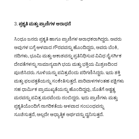
ಪ್ರಕೃತಿ ಮತ್ತು ಪ್ರಾಣಿಗಳ ಆರಾಧನೆ
ಸಿಂಧೂ ಜನರು ಪ್ರಕೃತಿ ಹಾಗೂ ಪ್ರಾಣಿಗಳ ಆರಾಧಕರಾಗಿದ್ದರು. ಅವರು
ಅವುಗಳ ಬಗ್ಗೆ ಆಳವಾದ ಗೌರವವನ್ನು ಹೊಂದಿದ್ದರು, ಅವರು ಬೆಂಕಿ,
ನದಿಗಳು, ಭೂಮಿ ಮತ್ತು ಆಕಾಶವನ್ನು ಪ್ರತಿನಿಧಿಸುವ ವಿವಿಧ ನೈಸರ್ಗಿಕ
ದೇವತೆಗಳನ್ನು ಸಾಮಾನ್ಯವಾಗಿ ಭಯ ಮತ್ತು ಭಕ್ತಿಯ ಮಿಶ್ರಣದಿಂದ
ಪೂಜಿಸಿದರು. ಗೂಳಿಯನ್ನು ಪವಿತ್ರವೆಂದು ಪರಿಗಣಿಸಿದ್ದರು. ಇದು ಶಕ್ತಿ
ಮತ್ತು ಫಲವತ್ತತೆಯನ್ನು ಸಂಕೇತಿಸುತ್ತದೆ. ಪಾರಿವಾಳಗಳಂತಹ ಪಕ್ಷಿಗಳು
ಸಹ ಧಾರ್ಮಿಕ ಪ್ರಾಮುಖ್ಯತೆಯನ್ನು ಹೊಂದಿದ್ದವು, ಜೊತೆಗೆ ಅಶ್ವತ್ಥ
ಮರವನ್ನು ಪವಿತ್ರ ಮರವೆಂದು ನಂಬಿದ್ದರು. ಇದು ಪ್ರಾಣಿಗಳು ಮತ್ತು
ಪ್ರಕೃತಿಯೊಂದಿಗೆ ನಾಗರಿಕತೆಯ ಆಳವಾದ ಸಂಬಂಧವನ್ನು
ಸೂಚಿಸುತ್ತದೆ, ಅಲ್ಲದೇ ಆಧ್ಯಾತ್ಮಿಕ ಅರ್ಥವನ್ನು ದ್ವನಿಸುತ್ತದೆ.