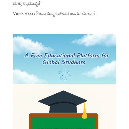
ಮತ್ತು ಪ್ರಾಮುಖ್ಯತೆ
Vinek R
on
ಗೌತಮ ಬುದ್ಧನ ಜೀವನ ಹಾಗೂ ಬೋಧನೆ