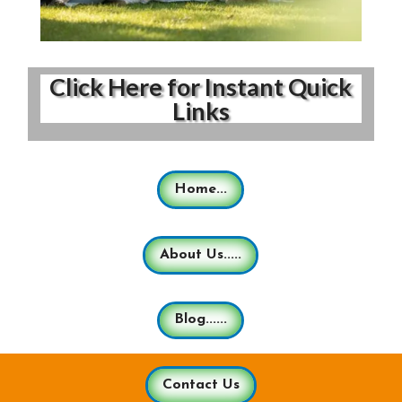
Click Here for Instant Quick
Links
Home...
About Us.....
Blog......
Contact Us