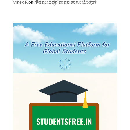
Vinek R
on
ಗೌತಮ ಬುದ್ಧನ ಜೀವನ ಹಾಗೂ ಬೋಧನೆ