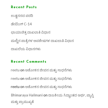
Recent Posts
ಉತ್ಖನನದ ವರದಿ
ಡೇಟಿಂಗ್ C-14
ಛಾಯಾಚಿತ್ರ ದಾಖಲಾತಿ ವಿಧಾನ
ಮಣ್ಣಿನ ಪಾತ್ರೆಗಳ ಅವಶೇಷಗಳ ದಾಖಲಾತಿ ವಿಧಾನ
ದಾಖಲೆಯ ವಿಧಾನಗಳು
Recent Comments
reetu
on
ಅಶೋಕನ ಜೀವನ ಮತ್ತು ಸಾಧನೆಗಳು
reetu
on
ಅಶೋಕನ ಜೀವನ ಮತ್ತು ಸಾಧನೆಗಳು
reetu
on
ಅಶೋಕನ ಜೀವನ ಮತ್ತು ಸಾಧನೆಗಳು
Bhimaraya Halimani
on
ರಾಜಕೀಯ ಸಿದ್ಧಾಂತದ ಅರ್ಥ, ವ್ಯಾಪ್ತಿ
ಮತ್ತು ಪ್ರಾಮುಖ್ಯತೆ