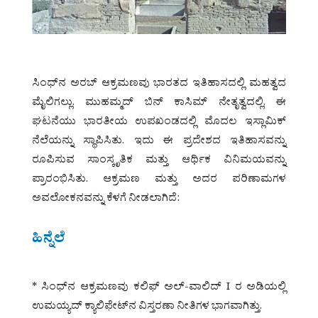
ಸಿಂಧ್‌ನ ಅರಬ್ ಆಕ್ರಮಣವು ಭಾರತದ ಇತಿಹಾಸದಲ್ಲಿ ಮಹತ್ವದ
ಮೈಲಿಗಲ್ಲು. ಮುಹಮ್ಮದ್ ಬಿನ್ ಕಾಸಿಮ್ ನೇತೃತ್ವದಲ್ಲಿ, ಈ
ಘಟನೆಯು ಭಾರತೀಯ ಉಪಖಂಡದಲ್ಲಿ ಮೊದಲ ಇಸ್ಲಾಮಿಕ್
ನೆಲೆಯನ್ನು ಸ್ಥಾಪಿಸಿತು. ಇದು ಈ ಪ್ರದೇಶದ ಇತಿಹಾಸವನ್ನು
ರೂಪಿಸುವ ಸಾಂಸ್ಕೃತಿಕ ಮತ್ತು ಆರ್ಥಿಕ ವಿನಿಮಯವನ್ನು
ಪ್ರಾರಂಭಿಸಿತು. ಆಕ್ರಮಣ ಮತ್ತು ಅದರ ಪರಿಣಾಮಗಳ
ಅವಲೋಕನವನ್ನು ಕೆಳಗೆ ನೀಡಲಾಗಿದೆ:
ಹಿನ್ನೆಲೆ
* ಸಿಂಧ್‌ನ ಆಕ್ರಮಣವು ಕಲಿಫ್ ಅಲ್-ವಾಲಿದ್ I ರ ಅಡಿಯಲ್ಲಿ
ಉಮಯ್ಯದ್ ಕ್ಯಾಲಿಫೇಟ್‌ನ ವಿಸ್ತರಣಾ ನೀತಿಗಳ ಭಾಗವಾಗಿತ್ತು.