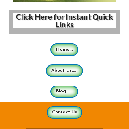
Click Here for Instant Quick
Links
Home...
About Us.....
Blog......
Contact Us