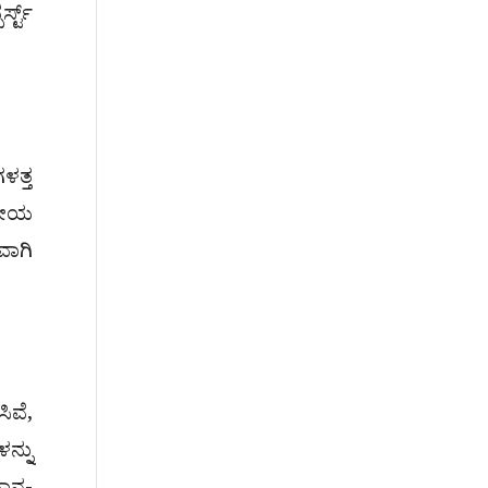
ಸ್ಟ್
ಳತ್ತ
ೇಶೀಯ
ವಾಗಿ
ಿವೆ,
ನ್ನು