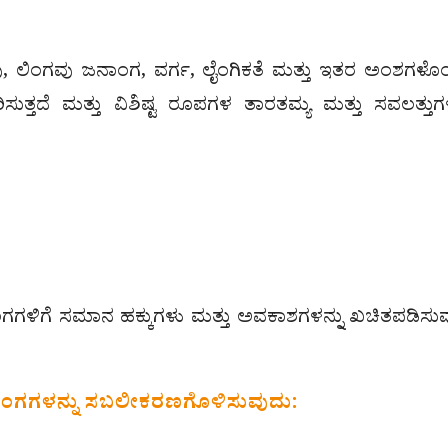
ದವು, ಲಿಂಗವು ಜನಾಂಗ, ವರ್ಗ, ಲೈಂಗಿಕತೆ ಮತ್ತು ಇತರ ಅಂಶಗಳೊಂ
ಿಸುತ್ತದೆ ಮತ್ತು ವಿಶಿಷ್ಟ ರೂಪಗಳ ತಾರತಮ್ಯ ಮತ್ತು ಸವಲತ್ತುಗಳ
ಲಿಂಗಗಳಿಗೆ ಸಮಾನ ಹಕ್ಕುಗಳು ಮತ್ತು ಅವಕಾಶಗಳನ್ನು ಖಚಿತಪಡಿಸು
 ಲಿಂಗಗಳನ್ನು ಸಬಲೀಕರಣಗೊಳಿಸುವುದು: