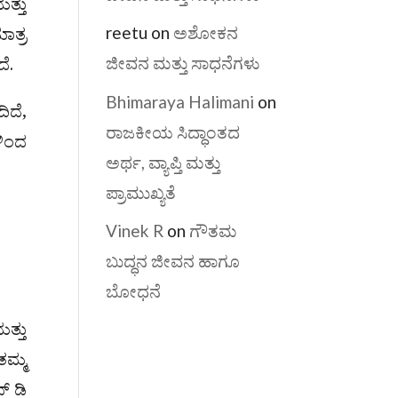
ತ್ತು
reetu
on
ಅಶೋಕನ
ಾತ್ರ
ಜೀವನ ಮತ್ತು ಸಾಧನೆಗಳು
ೆ.
Bhimaraya Halimani
on
ಿದೆ,
ರಾಜಕೀಯ ಸಿದ್ಧಾಂತದ
ಳಿಂದ
ಅರ್ಥ, ವ್ಯಾಪ್ತಿ ಮತ್ತು
ಪ್ರಾಮುಖ್ಯತೆ
Vinek R
on
ಗೌತಮ
ಬುದ್ಧನ ಜೀವನ ಹಾಗೂ
ಬೋಧನೆ
ತ್ತು
ತಮ್ಮ
್ ಡಿ