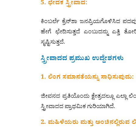
5. ಛೇದಕ ಸ್ತ್ರೀವಾದ:
ಕಿಂಬರ್ಲೆ ಕ್ರೆನ್‌ಶಾ ಜನಪ್ರಿಯಗೊಳಿಸಿದ ಪ
ಹೇಗೆ ಛೇದಿಸುತ್ತದೆ ಎಂಬುದನ್ನು ಎತ್ತಿ ತೋರ
ಸೃಷ್ಟಿಸುತ್ತದೆ.
ಸ್ತ್ರೀವಾದದ ಪ್ರಮುಖ ಉದ್ದೇಶಗಳು
1. ಲಿಂಗ ಸಮಾನತೆಯನ್ನು ಸಾಧಿಸುವುದು:
ಜೀವನದ ಪ್ರತಿಯೊಂದು ಕ್ಷೇತ್ರದಲ್ಲೂ ಎಲ್ಲಾ 
ಸ್ತ್ರೀವಾದದ ಪ್ರಾಥಮಿಕ ಗುರಿಯಾಗಿದೆ.
2. ಮಹಿಳೆಯರು ಮತ್ತು ಅಂಚಿನಲ್ಲಿರುವ