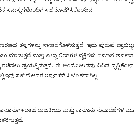
ಸ್ತ್ರೀವಾದವು LGBTQ+ ಹಕ್ಕುಗಳು, ಹವಾಮಾನ ನ್ಯಾಯ ಮತ್ತು ತಂತ್ರಜ್
ಸಮಸ್ಯೆಗಳೊಂದಿಗೆ ಸಹ ತೊಡಗಿಸಿಕೊಂಡಿದೆ.
ಕರಣದ ತತ್ವಗಳನ್ನು ಸಾಕಾರಗೊಳಿಸುತ್ತದೆ. ಇದು ಪುರುಷ ಪ್ರಾಬಲ್ಯವ
 ಸವಾಲು ಮಾಡುತ್ತದೆ ಮತ್ತು ಎಲ್ಲಾ ಲಿಂಗಗಳ ವ್ಯಕ್ತಿಗಳು ಸಮಾನ ಅವಕಾ
ು ರಚಿಸಲು ಪ್ರಯತ್ನಿಸುತ್ತದೆ. ಈ ಆಂದೋಲನವು ವಿವಿಧ ದೃಷ್ಟಿಕೋ
್ಲಿ ಇವು ಸೇರಿವೆ ಆದರೆ ಇವುಗಳಿಗೆ ಸೀಮಿತವಾಗಿಲ್ಲ:
ಧಿ ಕಾನೂನುಗಳಂತಹ ರಾಜಕೀಯ ಮತ್ತು ಕಾನೂನು ಸುಧಾರಣೆಗಳ 
ರಿಸುತ್ತದೆ.