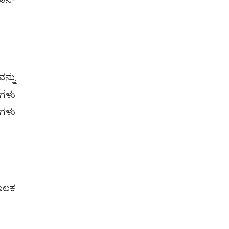
ಞಾನ-
ನ್ನು
ಶಗಳು
ನಗಳು
ಮೂಲಕ