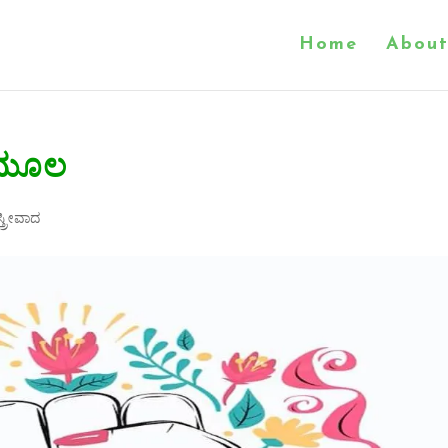
Home
About
ು ಮೂಲ
ಸ್ತ್ರೀವಾದ