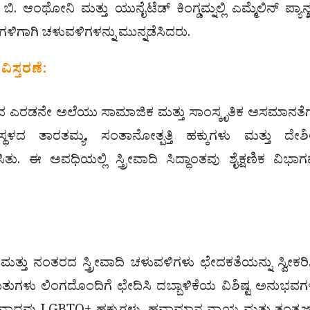
. ಆಂಥೋನಿ ಮತ್ತು ಯುನೈಟೆಡ್ ಕಿಂಗ್ಡಮ್ನಲ್ಲಿ ಎಮ್ಮೆಲಿನ್ ಪ್ಯಾನ್ಖರ್
ಗಾಗಿ ಚಳುವಳಿಗಳನ್ನು ಮುನ್ನಡೆಸಿದರು.
ಿಸ್ತರಣೆ:
ದದ ಎರಡನೇ ಅಲೆಯು ಸಾಮಾಜಿಕ ಮತ್ತು ಸಾಂಸ್ಕೃತಿಕ ಅಸಮಾನತೆಗ
 ಸ್ಥಳದ ತಾರತಮ್ಯ, ಸಂತಾನೋತ್ಪತ್ತಿ ಹಕ್ಕುಗಳು ಮತ್ತು ದ
ು. ಈ ಅವಧಿಯಲ್ಲಿ ಸ್ತ್ರೀವಾದಿ ಸಿದ್ಧಾಂತವು ಶೈಕ್ಷಣಿಕ ವಿಭಾಗ
 ನಂತರದ ಸ್ತ್ರೀವಾದಿ ಚಳುವಳಿಗಳು ಛೇದಕತೆಯನ್ನು ಸ್ವೀಕರಿಸ
ತುಗಳು ಲಿಂಗದೊಂದಿಗೆ ಛೇದಿಸಿ ದಬ್ಬಾಳಿಕೆಯ ವಿಶಿಷ್ಟ ಅನುಭವಗಳ