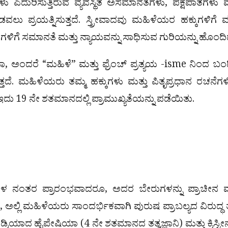
 ಎದುರಿಸುತ್ತಿರುವ ವ್ಯವಸ್ಥಿತ ಅಸಮಾನತೆಗಳು, ಪಕ್ಷಪಾತಗಳು ಮ
ು ಪ್ರಯತ್ನಿಸುತ್ತದೆ. ಸ್ತ್ರೀವಾದವು ಮಹಿಳೆಯರ ಹಕ್ಕುಗಳಿಗೆ ಮ
ಗಗಳಿಗೆ ಸಮಾನತೆ ಮತ್ತು ನ್ಯಾಯವನ್ನು ಸಾಧಿಸುವ ಗುರಿಯನ್ನು ಹೊಂದಿದ
ಾ, ಅಂದರೆ “ಮಹಿಳೆ” ಮತ್ತು ಫ್ರೆಂಚ್ ಪ್ರತ್ಯಯ -isme ನಿಂದ ಬಂದ
ತದೆ. ಮಹಿಳೆಯರು ತಮ್ಮ ಹಕ್ಕುಗಳು ಮತ್ತು ಪಿತೃಪ್ರಧಾನ ರಚನೆಗ
ಗ ಇದು 19 ನೇ ಶತಮಾನದಲ್ಲಿ ಪ್ರಾಮುಖ್ಯತೆಯನ್ನು ಪಡೆಯಿತು.
ೆ
ಳ ನಂತರ ಪ್ರಾರಂಭವಾದರೂ, ಅದರ ಬೇರುಗಳನ್ನು ಪ್ರಾಚೀನ ಮ
ಲ್ಲಿ ಮಹಿಳೆಯರು ಸಾಂದರ್ಭಿಕವಾಗಿ ಪುರುಷ ಪ್ರಾಬಲ್ಯದ ವಿರುದ್ಧ 
ಂಡ್ರಿಯಾದ ಹೈಪೇಷಿಯಾ (4 ನೇ ಶತಮಾನದ ತತ್ವಜ್ಞಾನಿ) ಮತ್ತು ಕ್ರಿಸ್ಟೀನ