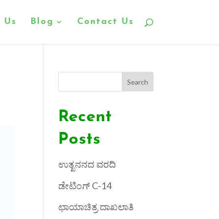
 Us
Blog
Contact Us
Search
Recent
Posts
ಉತ್ಖನನದ ವರದಿ
ಡೇಟಿಂಗ್ C-14
ಛಾಯಾಚಿತ್ರ ದಾಖಲಾತಿ