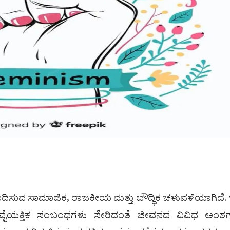
ಪಾದಿಸುವ ಸಾಮಾಜಿಕ, ರಾಜಕೀಯ ಮತ್ತು ಬೌದ್ಧಿಕ ಚಳುವಳಿಯಾಗಿದೆ.
 ವೈಯಕ್ತಿಕ ಸಂಬಂಧಗಳು ಸೇರಿದಂತೆ ಜೀವನದ ವಿವಿಧ ಅಂಶಗಳ