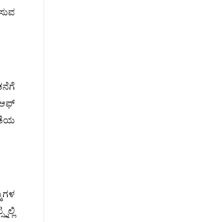
ಿಸುವ
ನೆಗೆ
 ಆಫ್
ನತೆಯ
ಕುಗಳ
ಲ್ಲಿ