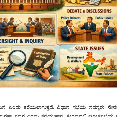
ಮನೆ ಎಂದು ಕರೆಯಲಾಗುತ್ತದೆ. ವಿಧಾನ ಸಭೆಯ ಸದಸ್ಯರು ನೇರ
 ಜನತಾ ಸದನ ಎಂದು ಕರೆಯುತ್ತಾರೆ. ಕೇಂದ್ರದಲ್ಲಿ ಲೋಕಸಭೆಯ 