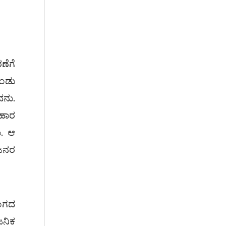
ಣೆಗೆ
ೊಂಡು
ವನು.
ಿಹಾರ
ು. ಆ
 ಜನರ
ಾಂಗದ
ಜನಿಕ