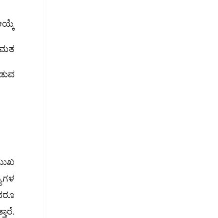
ಯ್ಕೆ
ು ಮತ
ೀಡುವ
ರಮುಖ
್ಯಗಳ
ಾದರೂ
ಾರೆ.