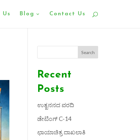
 Us
Blog
Contact Us
Search
Recent
Posts
ಉತ್ಖನನದ ವರದಿ
ಡೇಟಿಂಗ್ C-14
ಛಾಯಾಚಿತ್ರ ದಾಖಲಾತಿ