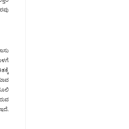
ಾರವು
ಾಸು
ೊಳಗೆ
ಕ್ಕೆ
 ಯಾವ
ಸೂಲಿ
ಬರುವ
ಇದೆ.