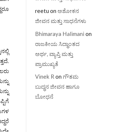
್ದರೂ
reetu
on
ಅಶೋಕನ
ಜೀವನ ಮತ್ತು ಸಾಧನೆಗಳು
Bhimaraya Halimani
on
ರಾಜಕೀಯ ಸಿದ್ಧಾಂತದ
ಲ್ಲಿ
ಅರ್ಥ, ವ್ಯಾಪ್ತಿ ಮತ್ತು
ತದೆ.
ಪ್ರಾಮುಖ್ಯತೆ
ಾಲರು
Vinek R
on
ಗೌತಮ
ನ್ನು
ಬುದ್ಧನ ಜೀವನ ಹಾಗೂ
ನ್ನು
ಬೋಧನೆ
ಪಿಗೆ
ಳುಗಳ
್ದರೆ
ವುದೇ