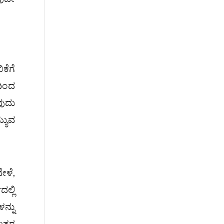
ಕೆಗೆ
ದಿಂದ
ವುದು
್ಯುವ
ೇಳೆ,
್ಲಿ
ನ್ನು
ತ್ತರ