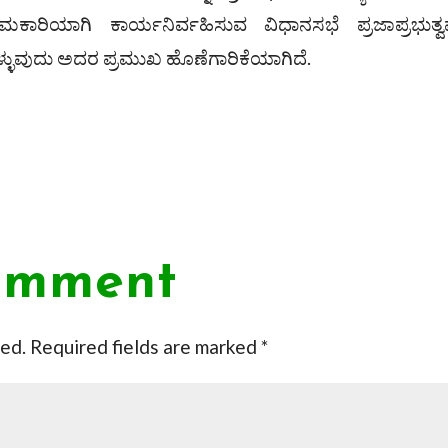
ಣಾಮಕಾರಿಯಾಗಿ ಕಾರ್ಯನಿರ್ವಹಿಸುವ ವಿಧಾನಸಭೆ ಪ್ರಜಾಪ್ರಭುತ್ವವ
ೊಳ್ಳುವುದು ಅದರ ಪ್ರಮುಖ ಹೊಣೆಗಾರಿಕೆಯಾಗಿದೆ.
omment
hed.
Required fields are marked
*