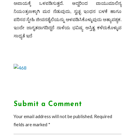
ಅಪಾಯಕ್ಕೆ ಒಳಪಡಿಸುತ್ತದೆ. ಆದ್ದರಿಂದ ವಾಯುಮಾಲಿನ್ಯ
ನಿಯಂತ್ರಣಕ್ಕಾಗಿ ಮರ ನೆಡುವುದು, ಸ್ವಚ್ಛ ಇಂಧನ ಬಳಕೆ ಹಾಗೂ
ಪರಿಸರ ಸ್ನೇಹಿ ಜೀವನಶೈಲಿಯನ್ನು ಅಳವಡಿಸಿಕೊಳ್ಳುವುದು ಅತ್ಯಾವಶ್ಯಕ.
ಇಂದೇ ಜಾಗೃತರಾಗದಿದ್ದರೆ ನಾಳೆಯ ಭವಿಷ್ಯ ಅಸ್ತಿತ್ವ ಕಳೆದುಕೊಳ್ಳುವ
ಸಾಧ್ಯತೆ ಇದೆ
Submit a Comment
Your email address will not be published.
Required
fields are marked
*