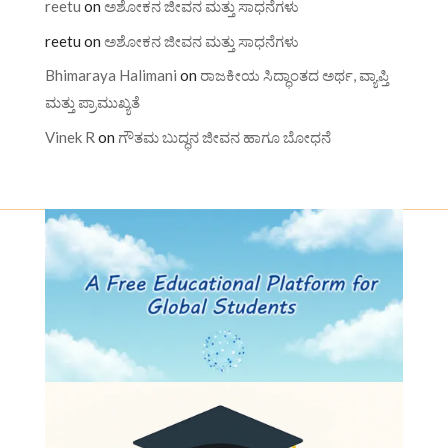
reetu
on
ಅಶೋಕನ ಜೀವನ ಮತ್ತು ಸಾಧನೆಗಳು
reetu
on
ಅಶೋಕನ ಜೀವನ ಮತ್ತು ಸಾಧನೆಗಳು
Bhimaraya Halimani
on
ರಾಜಕೀಯ ಸಿದ್ಧಾಂತದ ಅರ್ಥ, ವ್ಯಾಪ್ತಿ
ಮತ್ತು ಪ್ರಾಮುಖ್ಯತೆ
Vinek R
on
ಗೌತಮ ಬುದ್ಧನ ಜೀವನ ಹಾಗೂ ಬೋಧನೆ