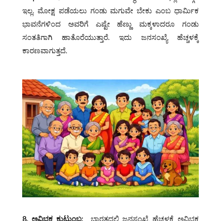
ಇಲ್ಲ. ಮೋಕ್ಷ ಪಡೆಯಲು ಗಂಡು ಮಗುವೇ ಬೇಕು ಎಂಬ ಧಾರ್ಮಿಕ
ಭಾವನೆಗಳಿಂದ ಅವರಿಗೆ ಎಷ್ಟೇ ಹೆಣ್ಣು ಮಕ್ಕಳಾದರೂ ಗಂಡು
ಸಂತತಿಗಾಗಿ ಹಾತೊರೆಯುತ್ತಾರೆ. ಇದು ಜನಸಂಖ್ಯೆ ಹೆಚ್ಚಳಕ್ಕೆ
ಕಾರಣವಾಗುತ್ತದೆ.
8.
ಅವಿಭಕ್ತ ಕುಟುಂಬ
:
ಭಾರತದಲ್ಲಿ ಜನಸಂಖ್ಯೆ ಹೆಚ್ಚಳಕ್ಕೆ ಅವಿಭಕ್ತ