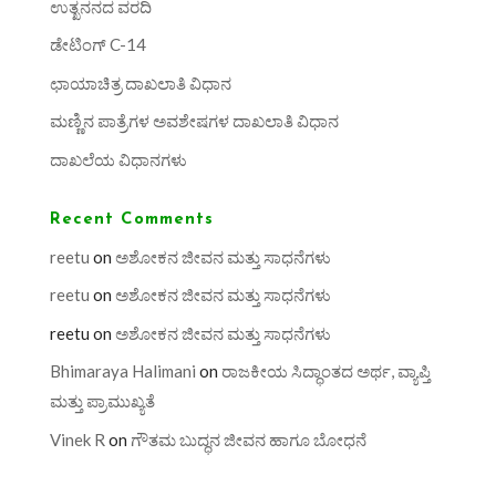
ಉತ್ಖನನದ ವರದಿ
ಡೇಟಿಂಗ್ C-14
ಛಾಯಾಚಿತ್ರ ದಾಖಲಾತಿ ವಿಧಾನ
ಮಣ್ಣಿನ ಪಾತ್ರೆಗಳ ಅವಶೇಷಗಳ ದಾಖಲಾತಿ ವಿಧಾನ
ದಾಖಲೆಯ ವಿಧಾನಗಳು
Recent Comments
reetu
on
ಅಶೋಕನ ಜೀವನ ಮತ್ತು ಸಾಧನೆಗಳು
reetu
on
ಅಶೋಕನ ಜೀವನ ಮತ್ತು ಸಾಧನೆಗಳು
reetu
on
ಅಶೋಕನ ಜೀವನ ಮತ್ತು ಸಾಧನೆಗಳು
Bhimaraya Halimani
on
ರಾಜಕೀಯ ಸಿದ್ಧಾಂತದ ಅರ್ಥ, ವ್ಯಾಪ್ತಿ
ಮತ್ತು ಪ್ರಾಮುಖ್ಯತೆ
Vinek R
on
ಗೌತಮ ಬುದ್ಧನ ಜೀವನ ಹಾಗೂ ಬೋಧನೆ