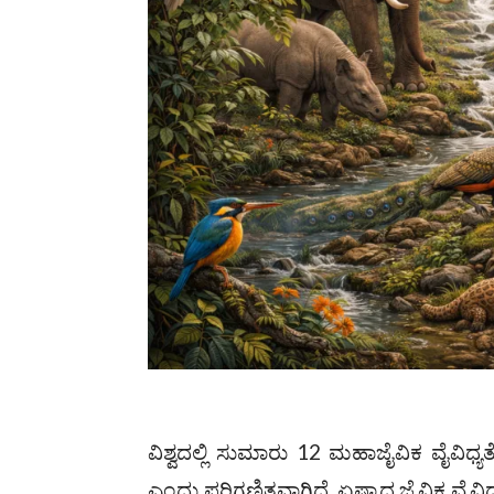
ವಿಶ್ವದಲ್ಲಿ ಸುಮಾರು 12 ಮಹಾಜೈವಿಕ ವೈವಿಧ
ಎಂದು ಪರಿಗಣಿತವಾಗಿದೆ. ಏಷ್ಯಾದ ಜೈವಿಕ ವೈವಿಧ