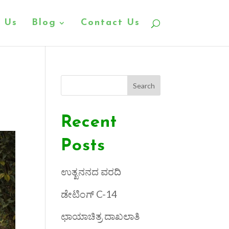
 Us
Blog
Contact Us
Search
Recent
Posts
ಉತ್ಖನನದ ವರದಿ
ಡೇಟಿಂಗ್ C-14
ಛಾಯಾಚಿತ್ರ ದಾಖಲಾತಿ