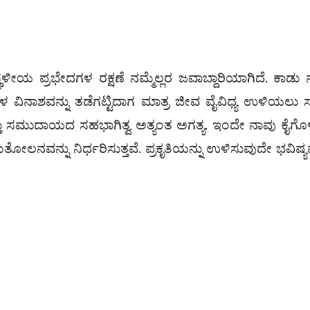
ಥಳೀಯ ಪ್ರಭೇದಗಳ ರಕ್ಷಣೆ ನಮ್ಮೆಲ್ಲರ ಜವಾಬ್ದಾರಿಯಾಗಿದೆ. ಕಾಡು 
ಳ ವಿನಾಶವನ್ನು ತಡೆಗಟ್ಟಿದಾಗ ಮಾತ್ರ ಜೀವ ವೈವಿಧ್ಯ ಉಳಿಯಲು ಸಾ
ತು ಸಮುದಾಯದ ಸಹಭಾಗಿತ್ವ ಅತ್ಯಂತ ಅಗತ್ಯ. ಇಂದೇ ನಾವು ಕೈಗೊಳ
ನವನ್ನು ನಿರ್ಧರಿಸುತ್ತವೆ. ಪ್ರಕೃತಿಯನ್ನು ಉಳಿಸುವುದೇ ಭವಿಷ್ಯವ