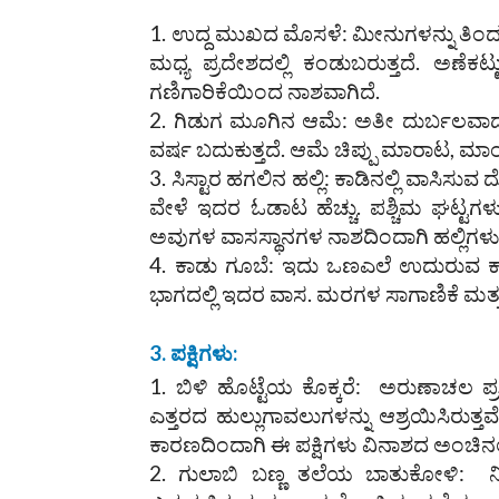
ಉದ್ದ ಮುಖದ ಮೊಸಳೆ: ಮೀನುಗಳನ್ನು ತಿಂದು
ಮಧ್ಯ ಪ್ರದೇಶದಲ್ಲಿ ಕಂಡುಬರುತ್ತದೆ. ಅಣ
ಗಣಿಗಾರಿಕೆಯಿಂದ ನಾಶವಾಗಿದೆ.
ಗಿಡುಗ ಮೂಗಿನ ಆಮೆ: ಅತೀ ದುರ್ಬಲವಾದ 
ವರ್ಷ ಬದುಕುತ್ತದೆ. ಆಮೆ ಚಿಪ್ಪು ಮಾರಾಟ, ಮಾಂಸ
ಸಿಸ್ಟಾರ ಹಗಲಿನ ಹಲ್ಲಿ: ಕಾಡಿನಲ್ಲಿ ವಾಸಿಸುವ 
ವೇಳೆ ಇದರ ಓಡಾಟ ಹೆಚ್ಚು. ಪಶ್ಚಿಮ ಘಟ್ಟಗ
ಅವುಗಳ ವಾಸಸ್ಥಾನಗಳ ನಾಶದಿಂದಾಗಿ ಹಲ್ಲಿಗಳು
ಕಾಡು ಗೂಬೆ: ಇದು ಒಣಎಲೆ ಉದುರುವ ಕಾಡು
ಭಾಗದಲ್ಲಿ ಇದರ ವಾಸ. ಮರಗಳ ಸಾಗಾಣಿಕೆ ಮತ್
3.
ಪಕ್ಷಿಗಳು
:
ಬಿಳಿ ಹೊಟ್ಟೆಯ ಕೊಕ್ಕರೆ: ಅರುಣಾಚಲ ಪ್
ಎತ್ತರದ ಹುಲ್ಲುಗಾವಲುಗಳನ್ನು ಆಶ್ರಯಿಸಿರುತ
ಕಾರಣದಿಂದಾಗಿ ಈ ಪಕ್ಷಿಗಳು ವಿನಾಶದ ಅಂಚಿನಲ್ಲ
ಗುಲಾಬಿ ಬಣ್ಣ ತಲೆಯ ಬಾತುಕೋಳಿ: ನಿಂ