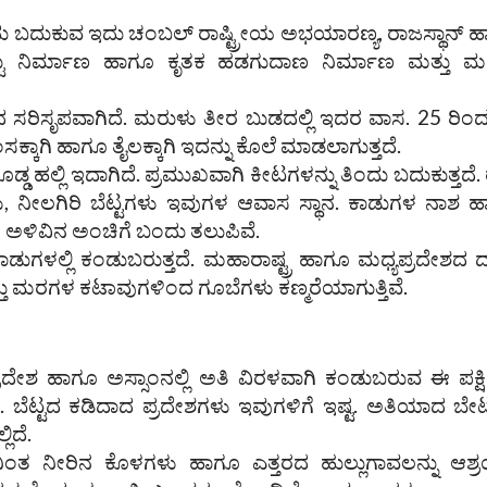
 ಬದುಕುವ ಇದು ಚಂಬಲ್‌ ರಾಷ್ಟ್ರೀಯ ಅಭಯಾರಣ್ಯ, ರಾಜಸ್ಥಾನ್‌ 
ೆಕಟ್ಟು ನಿರ್ಮಾಣ ಹಾಗೂ ಕೃತಕ ಹಡಗುದಾಣ ನಿರ್ಮಾಣ ಮತ್ತು 
ಸರಿಸೃಪವಾಗಿದೆ. ಮರುಳು ತೀರ ಬುಡದಲ್ಲಿ ಇದರ ವಾಸ. 25 ರಿಂ
ಕ್ಕಾಗಿ ಹಾಗೂ ತೈಲಕ್ಕಾಗಿ ಇದನ್ನು ಕೊಲೆ ಮಾಡಲಾಗುತ್ತದೆ.
ದೊಡ್ಡ ಹಲ್ಲಿ ಇದಾಗಿದೆ. ಪ್ರಮುಖವಾಗಿ ಕೀಟಗಳನ್ನು ತಿಂದು ಬದುಕುತ್ತದೆ. ರ
ಳು, ನೀಲಗಿರಿ ಬೆಟ್ಟಗಳು ಇವುಗಳ ಆವಾಸ ಸ್ಥಾನ. ಕಾಡುಗಳ ನಾಶ 
 ಅಳಿವಿನ ಅಂಚಿಗೆ ಬಂದು ತಲುಪಿವೆ.
ಗಳಲ್ಲಿ ಕಂಡುಬರುತ್ತದೆ. ಮಹಾರಾಷ್ಟ್ರ ಹಾಗೂ ಮಧ್ಯಪ್ರದೇಶದ ದಕ
ತು ಮರಗಳ ಕಟಾವುಗಳಿಂದ ಗೂಬೆಗಳು ಕಣ್ಮರೆಯಾಗುತ್ತಿವೆ.
ರದೇಶ ಹಾಗೂ ಅಸ್ಸಾಂನಲ್ಲಿ ಅತಿ ವಿರಳವಾಗಿ ಕಂಡುಬರುವ ಈ ಪಕ್ಷ
್ತವೆ. ಬೆಟ್ಟದ ಕಡಿದಾದ ಪ್ರದೇಶಗಳು ಇವುಗಳಿಗೆ ಇಷ್ಟ. ಅತಿಯಾದ ಬ
ಿದೆ.
ತ ನೀರಿನ ಕೊಳಗಳು ಹಾಗೂ ಎತ್ತರದ ಹುಲ್ಲುಗಾವಲನ್ನು ಆಶ್ರ