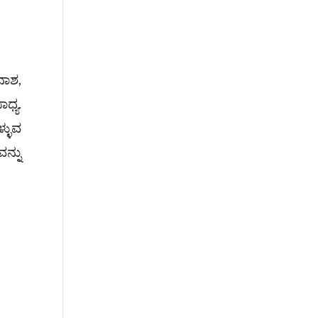
ನಾಶ,
ಧ್ಯ.
್ಳುವ
ನ್ನು