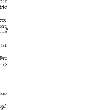
ಾದೇಶ
ಾನಗಳ
ವಾಸ.
ಗ್ಗು
ತತಿ
ಂದ ಈ
ಚೌಗು
ೂಮಿಯ
ಿಯಾದ
ತದೆ.