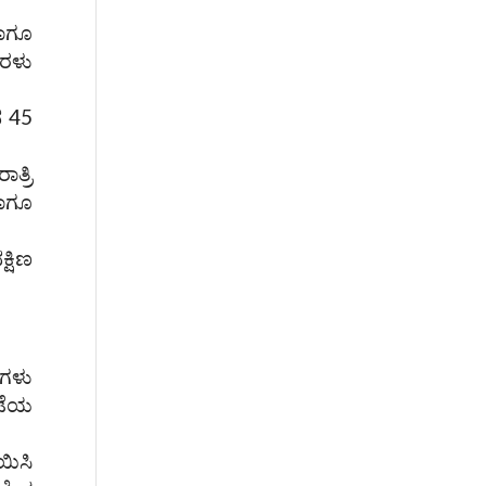
ಹಾಗೂ
ಮರಳು
ದ 45
ಾತ್ರಿ
ಹಾಗೂ
್ಷಿಣ
ಿಗಳು
ೇಟೆಯ
ಯಿಸಿ