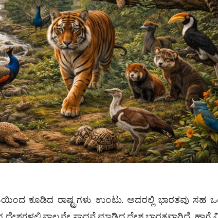
್ಯತೆಯಿಂದ ಕೂಡಿದ ರಾಷ್ಟ್ರಗಳು ಉಂಟು. ಅದರಲ್ಲಿ ಭಾರತವು ಸಹ 
್ಯ ದೇಶಗಳಲ್ಲಿ ನಾಲ್ಕನೇ ಸಾಧನೆ ಮಾಡಿದ ದೇಶ ಭಾರತವಾಗಿದೆ. ಹಾಗೆ ವಿ