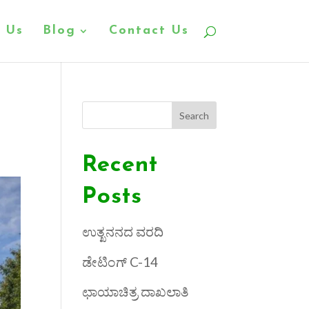
 Us
Blog
Contact Us
Search
Recent
Posts
ಉತ್ಖನನದ ವರದಿ
ಡೇಟಿಂಗ್ C-14
ಛಾಯಾಚಿತ್ರ ದಾಖಲಾತಿ