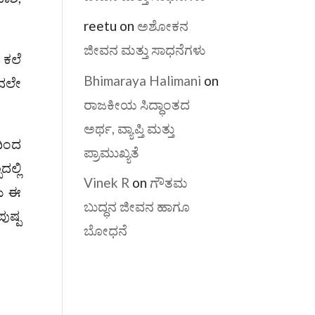
reetu
on
ಅಶೋಕನ
ಜೀವನ ಮತ್ತು ಸಾಧನೆಗಳು
 ಕಲೆ
Bhimaraya Halimani
on
ಂದಲೇ
ರಾಜಕೀಯ ಸಿದ್ಧಾಂತದ
ಅರ್ಥ, ವ್ಯಾಪ್ತಿ ಮತ್ತು
ದಿಂದ
ಪ್ರಾಮುಖ್ಯತೆ
ಲ್ಲಿ
Vinek R
on
ಗೌತಮ
ಳು ಈ
ಬುದ್ಧನ ಜೀವನ ಹಾಗೂ
ುಷ್ಪ
ಬೋಧನೆ