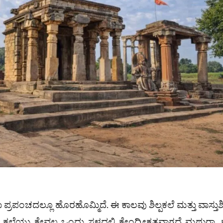
ಲಾ ಪ್ರಪಂಚದಲ್ಲೂ ಹೊರಹೊಮ್ಮಿದೆ. ಈ ಕಾಲವು ಶಿಲ್ಪಕಲೆ ಮತ್ತು ವಾಸ್ತುಶಿ
ರ ಕಲೆಯು ಕೇವಲ ಒಂದು ಸ್ಥಳದಲ್ಲಿ ಕೇಂದ್ರೀಕೃತವಾಗದೆ ಮಥುರಾ, ಕ