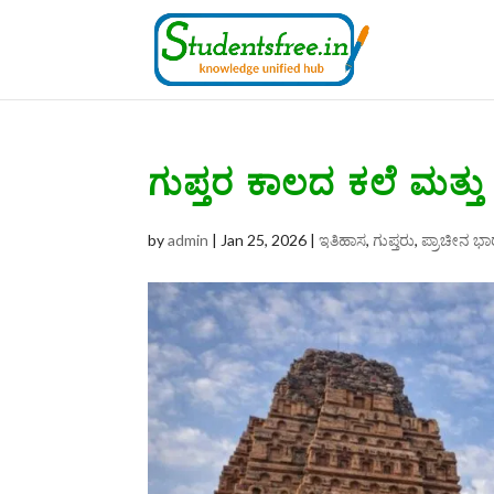
ಗುಪ್ತರ ಕಾಲದ ಕಲೆ ಮತ್ತು ವಾ
by
admin
|
Jan 25, 2026
|
ಇತಿಹಾಸ
,
ಗುಪ್ತರು
,
ಪ್ರಾಚೀನ ಭ