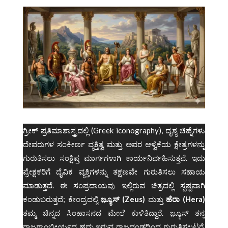
ಗ್ರೀಕ್ ಪ್ರತಿಮಾಶಾಸ್ತ್ರದಲ್ಲಿ (Greek iconography), ದೃಶ್ಯ ಚಿಹ್ನೆಗಳು
ದೇವರುಗಳ ಸಂಕೀರ್ಣ ವ್ಯಕ್ತಿತ್ವ ಮತ್ತು ಅವರ ಆಳ್ವಿಕೆಯ ಕ್ಷೇತ್ರಗಳನ್ನು
ಗುರುತಿಸಲು ಸಂಕ್ಷಿಪ್ತ ಮಾರ್ಗಗಳಾಗಿ ಕಾರ್ಯನಿರ್ವಹಿಸುತ್ತವೆ. ಇದು
ಪ್ರೇಕ್ಷಕರಿಗೆ ದೈವಿಕ ವ್ಯಕ್ತಿಗಳನ್ನು ತಕ್ಷಣವೇ ಗುರುತಿಸಲು ಸಹಾಯ
ಮಾಡುತ್ತದೆ. ಈ ಸಂಪ್ರದಾಯವು ಇಲ್ಲಿರುವ ಚಿತ್ರದಲ್ಲಿ ಸ್ಪಷ್ಟವಾಗಿ
ಕಂಡುಬರುತ್ತದೆ; ಕೇಂದ್ರದಲ್ಲಿ
ಜ಼್ಯೂಸ್ (Zeus)
ಮತ್ತು
ಹೆರಾ (Hera)
ತಮ್ಮ ಚಿನ್ನದ ಸಿಂಹಾಸನದ ಮೇಲೆ ಕುಳಿತಿದ್ದಾರೆ. ಜ಼್ಯೂಸ್ ತನ್ನ
ರಾಜಗಾಂಭೀರ್ಯದ ಹದ್ದು ಇರುವ ರಾಜದಂಡದಿಂದ ಗುರುತಿಸಲ್ಪಟ್ಟರೆ,