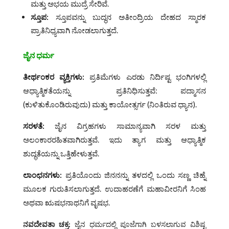
ಮತ್ತು ಅಭಯ ಮುದ್ರೆ ಸೇರಿವೆ.
ಸ್ತೂಪ:
ಸ್ತೂಪವನ್ನು ಬುದ್ಧನ ಅತೀಂದ್ರಿಯ ದೇಹದ ಸ್ಮಾರಕ
ಪ್ರಾತಿನಿಧ್ಯವಾಗಿ ನೋಡಲಾಗುತ್ತದೆ.
ಜೈನ ಧರ್ಮ
ತೀರ್ಥಂಕರ ವ್ಯಕ್ತಿಗಳು:
ಪ್ರತಿಮೆಗಳು ಎರಡು ನಿರ್ದಿಷ್ಟ ಭಂಗಿಗಳಲ್ಲಿ
ಆಧ್ಯಾತ್ಮಿಕತೆಯನ್ನು ಪ್ರತಿನಿಧಿಸುತ್ತವೆ: ಪದ್ಮಾಸನ
(ಕುಳಿತುಕೊಂಡಿರುವುದು) ಮತ್ತು ಕಾಯೋತ್ಸರ್ಗ (ನಿಂತಿರುವ ಧ್ಯಾನ).
ಸರಳತೆ:
ಜೈನ ವಿಗ್ರಹಗಳು ಸಾಮಾನ್ಯವಾಗಿ ಸರಳ ಮತ್ತು
ಅಲಂಕಾರರಹಿತವಾಗಿರುತ್ತವೆ. ಇದು ತ್ಯಾಗ ಮತ್ತು ಆಧ್ಯಾತ್ಮಿಕ
ಶುದ್ಧತೆಯನ್ನು ಒತ್ತಿಹೇಳುತ್ತವೆ.
ಲಾಂಛನಗಳು:
ಪ್ರತಿಯೊಂದು ಜಿನನನ್ನು ತಳದಲ್ಲಿ ಒಂದು ಸಣ್ಣ ಚಿಹ್ನೆ
ಮೂಲಕ ಗುರುತಿಸಲಾಗುತ್ತದೆ. ಉದಾಹರಣೆಗೆ ಮಹಾವೀರನಿಗೆ ಸಿಂಹ
ಅಥವಾ ಋಷಭನಾಥನಿಗೆ ವೃಷಭ.
ನವದೇವತಾ ಚಕ್ರ:
ಜೈನ ಧರ್ಮದಲ್ಲಿ ಪೂಜೆಗಾಗಿ ಬಳಸಲಾಗುವ ವಿಶಿಷ್ಟ