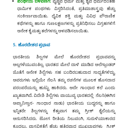
ಪಂಥೀಯ
ಬೆಳವಣಿಗೆ:
ವೈಷ್ಣವ ಧರ್ಮ ಮತ್ತು ಶೈವ ಧರ್ಮದಂತಹ
ಧಾರ್ಮಿಕ ಪಂಥಗಳು ವಿಸ್ತರಿಸಿದಂತೆ, ಪ್ರತಿಮಾಶಾಸ್ತ್ರವು ಹೆಚ್ಚು
ಸಂಕೀರ್ಣವಾಯಿತು. ದೈವಿಕ ಶಕ್ತಿ ಮತ್ತು ವಿವಿಧ ಪೌರಾಣಿಕ
ಕಥೆಗಳನ್ನು ಹಾಗೂ ಗುಣಲಕ್ಷಣಗಳನ್ನು ಪ್ರತಿನಿಧಿಸಲು ವಿಗ್ರಹಗಳಿಗೆ
ಅನೇಕ ಕೈ ಮತ್ತು ತಲೆಗಳನ್ನು ಅಳವಡಿಸಲಾಯಿತು.
5. ಹೊರದೇಶದ
ಪ್ರಭಾವ
ಭಾರತೀಯ ಶಿಲ್ಪಗಳ ಮೇಲೆ ಹೊರದೇಶದ ಪ್ರಭಾವವನ್ನು
ಅಲ್ಲಗಳೆಯುವಂತಿಲ್ಲ. ಭಾರತದ ಮೇಲೆ ದಾಳಿ ಮಾಡಿದ ಅಲೆಗ್ಸಾಂಡರ್‌
ಜೊತೆಗೆ ಅನೇಕ ಶಿಲ್ಪಿಗಳು ಸಹ ಬಂದಿರಬಹುದಾದ ಸಾಧ್ಯತೆಗಳಿದ್ದು,
ಅವರುಗಳು ಇಲ್ಲಿಯೇ ನೆಲಸಿ ತಮ್ಮ ರಚನೆಗಳ ಮೂಲಕ ಹೊಸದಾದ
ಪರಂಪರೆಯನ್ನು ಹುಟ್ಟು ಹಾಕಿದರು. ಅದೇ ಗಾಂಧಾರ ಕಲೆ ಎಂದು
ಖ್ಯಾತವಾಗಿದೆ. ವಿದೇಶಿ ಶಿಲ್ಪಿಗಳು ವಾಯುವ್ಯ ಭಾರತದಲ್ಲಿ ನೆಲಸಿ(ಈಗಿನ
ಅಪ್ಘಾನಿಸ್ತಾನ- ಗಾಂಧಾರ ನಾಡು) ಭಾರತೀಯ ಬುದ್ಧನನ್ನು ಹಾಗೂ
ಇನ್ನಿತರೇ ಶಿಲ್ಪಗಳನ್ನು ಕೆತ್ತುವಾಗ ತಮ್ಮ ಗ್ರೀಕ್‌ ಶೈಲಿಯನ್ನು
ಅನುಸರಿಸಿದರು. ಟೋಗ ರೀತಿಯ ನಿಲುವಂಗಿ, ಸುರುಳಿಯಾಕಾರದ
ಕೂದಲು, ವಾಸ್ತವಿಕತೆಗೆ ಹೆಚ್ಚು ಹತ್ತಿರವಾದ ಮುಖಭಾವಗಳು ಗ್ರೀಕ್‌