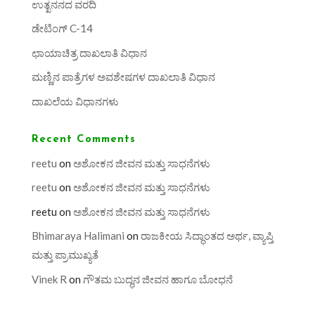
ಉತ್ಖನನದ ವರದಿ
ಡೇಟಿಂಗ್ C-14
ಛಾಯಾಚಿತ್ರ ದಾಖಲಾತಿ ವಿಧಾನ
ಮಣ್ಣಿನ ಪಾತ್ರೆಗಳ ಅವಶೇಷಗಳ ದಾಖಲಾತಿ ವಿಧಾನ
ದಾಖಲೆಯ ವಿಧಾನಗಳು
Recent Comments
reetu
on
ಅಶೋಕನ ಜೀವನ ಮತ್ತು ಸಾಧನೆಗಳು
reetu
on
ಅಶೋಕನ ಜೀವನ ಮತ್ತು ಸಾಧನೆಗಳು
reetu
on
ಅಶೋಕನ ಜೀವನ ಮತ್ತು ಸಾಧನೆಗಳು
Bhimaraya Halimani
on
ರಾಜಕೀಯ ಸಿದ್ಧಾಂತದ ಅರ್ಥ, ವ್ಯಾಪ್ತಿ
ಮತ್ತು ಪ್ರಾಮುಖ್ಯತೆ
Vinek R
on
ಗೌತಮ ಬುದ್ಧನ ಜೀವನ ಹಾಗೂ ಬೋಧನೆ