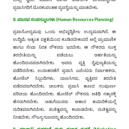
ಪ್ರವಾಸಿಗರಿಗೆ ದೊರಕುವಂತಹ ವ್ಯವಸ್ಥೆಯನ್ನು ಮಾಡಬೇಕು.
8. ಮಾನವ ಸಂಪನ್ಮೂಲಗಳು
(Human Resources Planning)
ಪ್ರವಾಸೋದ್ಯಮವು ಒಂದು ಅಭಿವೃದ್ಧಿಶೀಲ ಉದ್ಯಮವಾಗಿದೆ. ಈ
ಉದ್ದಿಮೆ ಅತ್ಯಂತ ದಕ್ಷತೆಯಿಂದ ಕೂಡಿರಬೇಕಾದರೆ ಅಲ್ಲಿ ಪ್ರಾಮಾಣಿಕ
ಹಾಗೂ ಸೇವಾ ನಿರತ ನೌಕರರು ಇರಬೇಕು. ಈ ನೌಕರರು ಸೂಕ್ತ
ತರಬೇತಿಯನ್ನು ಪಡೆಯಲು ಅರ್ಹತೆಯನ್ನು
ಹೊಂದಿರುವವರಾಗಿರಬೇಕು. ಅವರು ವೃತ್ತಿ ನೈಪುಣ್ಯತೆಯನ್ನು
ಪಡೆದಿರಬೇಕು. ಉದಾಹರಣೆಗೆ ಪ್ರವಾಸಿ ಏಜೆಂಟರು ನಿರ್ವಾಹಕರು,
ಹೋಟೆಲ್ ಸಿಬ್ಬಂದಿಗಳು, ಬಾಣಸಿಗರು, ವೃತ್ತಿಪರ ತರಬೇತಿ
ಪಡೆದವರಾಗಿರಬೇಕು. ಚಾಲಕರು ಪ್ರವಾಸಿ ತಾಣದ ಸಂಪೂರ್ಣ
ಪರಿಚಯ ಹೊಂದಿರಬೇಕು. ಹೋಟೆಲ್ ನೌಕರರು ಅತಿಥಿ ಸತ್ಕಾರಕ್ಕೆ
ಹೆಸರಾಗಿರಬೇಕು. ಅಡುಗೆಯವರು ಆಹಾರ ತಯಾರಿಕೆಯಲ್ಲಿ
ನುರಿತವರಾಗಿರಬೇಕು. ಶುಚಿತ್ವವನ್ನು ಕಾಪಾಡಬೇಕು, ರುಚಿತ್ವವನ್ನು
ನೀಡಬೇಕು. ಸೌಜನ್ಯ ಗುಣವನ್ನು ಹೊಂದಿರಬೇಕು.
9. ಮಾರಾಟ ಪ್ರವರ್ತನೆ ಮತ್ತು ಪ್ರಚಾರ ವ್ಯವಸ್ಥೆ
(Marketing