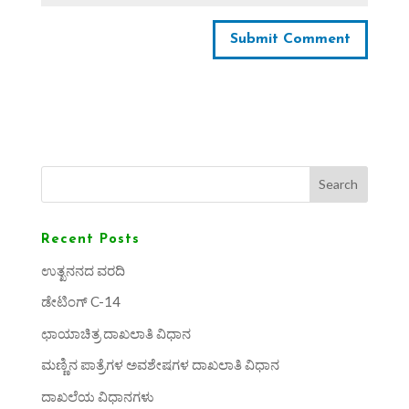
Search
Recent Posts
ಉತ್ಖನನದ ವರದಿ
ಡೇಟಿಂಗ್ C-14
ಛಾಯಾಚಿತ್ರ ದಾಖಲಾತಿ ವಿಧಾನ
ಮಣ್ಣಿನ ಪಾತ್ರೆಗಳ ಅವಶೇಷಗಳ ದಾಖಲಾತಿ ವಿಧಾನ
ದಾಖಲೆಯ ವಿಧಾನಗಳು