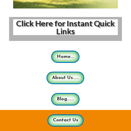
Click Here for Instant Quick
Links
Home...
About Us.....
Blog......
Contact Us