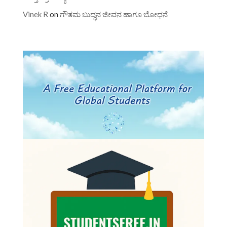
Vinek R
on
ಗೌತಮ ಬುದ್ಧನ ಜೀವನ ಹಾಗೂ ಬೋಧನೆ