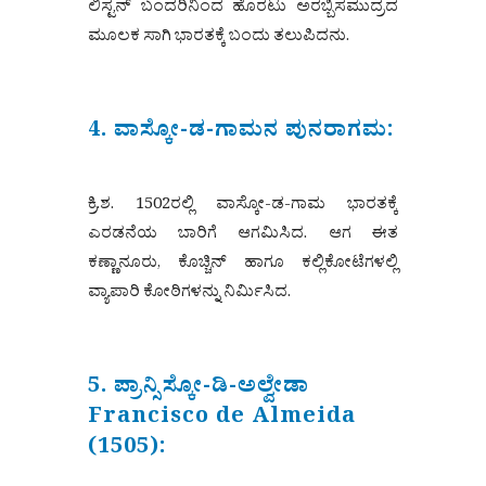
ಲಿಸ್ಟನ್ ಬಂದರಿನಿಂದ ಹೊರಟು ಅರಬ್ಬಿಸಮುದ್ರದ
ಮೂಲಕ ಸಾಗಿ ಭಾರತಕ್ಕೆ ಬಂದು ತಲುಪಿದನು.
4. ವಾಸ್ಕೋ-ಡ-ಗಾಮನ ಪುನರಾಗಮ:
ಕ್ರಿ.ಶ. 1502ರಲ್ಲಿ ವಾಸ್ಕೋ-ಡ-ಗಾಮ ಭಾರತಕ್ಕೆ
ಎರಡನೆಯ ಬಾರಿಗೆ ಆಗಮಿಸಿದ. ಆಗ ಈತ
ಕಣ್ಣಾನೂರು, ಕೊಚ್ಚಿನ್ ಹಾಗೂ ಕಲ್ಲಿಕೋಟೆಗಳಲ್ಲಿ
ವ್ಯಾಪಾರಿ ಕೋಠಿಗಳನ್ನು ನಿರ್ಮಿಸಿದ.
5. ಪ್ರಾನ್ಸಿಸ್ಕೋ-ಡಿ-ಅಲ್ವೇಡಾ
Francisco de Almeida
(1505):