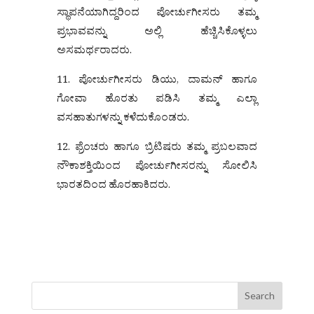
ಸ್ಥಾಪನೆಯಾಗಿದ್ದರಿಂದ ಪೋರ್ಚುಗೀಸರು ತಮ್ಮ
ಪ್ರಭಾವವನ್ನು ಅಲ್ಲಿ ಹೆಚ್ಚಿಸಿಕೊಳ್ಳಲು
ಅಸಮರ್ಥರಾದರು.
11. ಪೋರ್ಚುಗೀಸರು ಡಿಯು, ದಾಮನ್ ಹಾಗೂ
ಗೋವಾ ಹೊರತು ಪಡಿಸಿ ತಮ್ಮ ಎಲ್ಲಾ
ವಸಹಾತುಗಳನ್ನು ಕಳೆದುಕೊಂಡರು.
12. ಫ್ರೆಂಚರು ಹಾಗೂ ಬ್ರಿಟಿಷರು ತಮ್ಮ ಪ್ರಬಲವಾದ
ನೌಕಾಶಕ್ತಿಯಿಂದ ಪೋರ್ಚುಗೀಸರನ್ನು ಸೋಲಿಸಿ
ಭಾರತದಿಂದ ಹೊರಹಾಕಿದರು.
Search