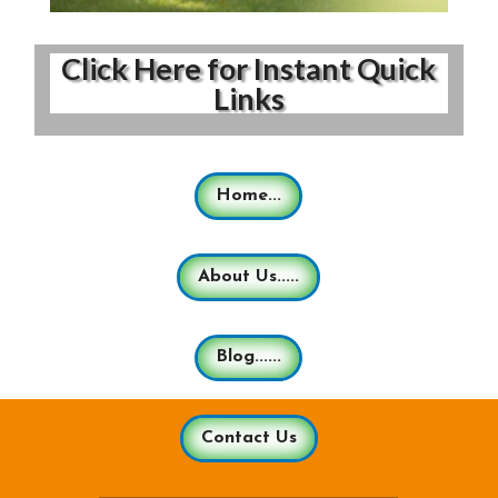
Click Here for Instant Quick
Links
Home...
About Us.....
Blog......
Contact Us