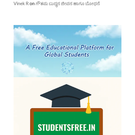
Vinek R
on
ಗೌತಮ ಬುದ್ಧನ ಜೀವನ ಹಾಗೂ ಬೋಧನೆ