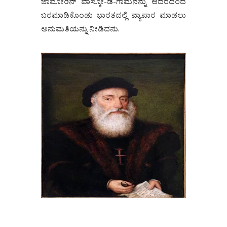
ಜಾಮೋರಿನ್ ವಾಸ್ಕೋ-ಡ-ಗಾಮನನ್ನು ಆದರದಿಂದ
ಬರಮಾಡಿಕೊಂಡು ಭಾರತದಲ್ಲಿ ವ್ಯಾಪಾರ ಮಾಡಲು
ಅನುಮತಿಯನ್ನು ನೀಡಿದನು.