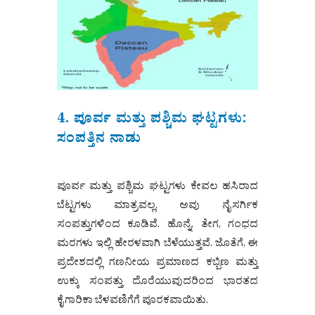
4. ಪೂರ್ವ ಮತ್ತು ಪಶ್ಚಿಮ ಘಟ್ಟಗಳು:
ಸಂಪತ್ತಿನ ನಾಡು
ಪೂರ್ವ ಮತ್ತು ಪಶ್ಚಿಮ ಘಟ್ಟಗಳು ಕೇವಲ ಹಸಿರಾದ
ಬೆಟ್ಟಗಳು ಮಾತ್ರವಲ್ಲ, ಅವು ನೈಸರ್ಗಿಕ
ಸಂಪತ್ತುಗಳಿಂದ ಕೂಡಿವೆ. ಹೊನ್ನೆ, ತೇಗ, ಗಂಧದ
ಮರಗಳು ಇಲ್ಲಿ ಹೇರಳವಾಗಿ ಬೆಳೆಯುತ್ತವೆ. ಜೊತೆಗೆ, ಈ
ಪ್ರದೇಶದಲ್ಲಿ ಗಣನೀಯ ಪ್ರಮಾಣದ ಕಬ್ಬಿಣ ಮತ್ತು
ಉಕ್ಕು ಸಂಪತ್ತು ದೊರೆಯುವುದರಿಂದ ಭಾರತದ
ಕೈಗಾರಿಕಾ ಬೆಳವಣಿಗೆಗೆ ಪೂರಕವಾಯಿತು.