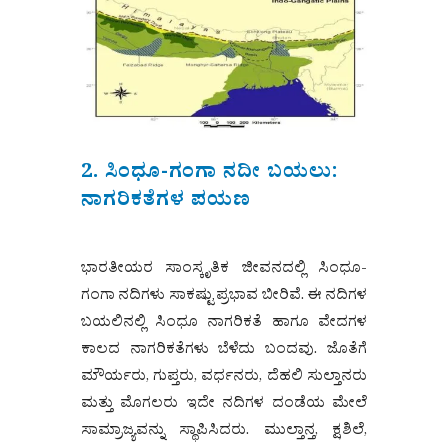
2. ಸಿಂಧೂ-ಗಂಗಾ ನದೀ ಬಯಲು:
ನಾಗರಿಕತೆಗಳ ಪಯಣ
ಭಾರತೀಯರ ಸಾಂಸ್ಕೃತಿಕ ಜೀವನದಲ್ಲಿ ಸಿಂಧೂ-
ಗಂಗಾ ನದಿಗಳು ಸಾಕಷ್ಟು ಪ್ರಭಾವ ಬೀರಿವೆ. ಈ ನದಿಗಳ
ಬಯಲಿನಲ್ಲಿ ಸಿಂಧೂ ನಾಗರಿಕತೆ ಹಾಗೂ ವೇದಗಳ
ಕಾಲದ ನಾಗರಿಕತೆಗಳು ಬೆಳೆದು ಬಂದವು. ಜೊತೆಗೆ
ಮೌರ್ಯರು, ಗುಪ್ತರು, ವರ್ಧನರು, ದೆಹಲಿ ಸುಲ್ತಾನರು
ಮತ್ತು ಮೊಗಲರು ಇದೇ ನದಿಗಳ ದಂಡೆಯ ಮೇಲೆ
ಸಾಮ್ರಾಜ್ಯವನ್ನು ಸ್ಥಾಪಿಸಿದರು. ಮುಲ್ತಾನ್ತ, ಕ್ಷಶಿಲೆ,