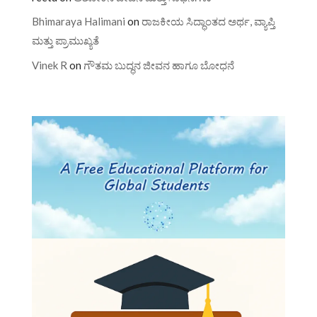
Bhimaraya Halimani
on
ರಾಜಕೀಯ ಸಿದ್ಧಾಂತದ ಅರ್ಥ, ವ್ಯಾಪ್ತಿ
ಮತ್ತು ಪ್ರಾಮುಖ್ಯತೆ
Vinek R
on
ಗೌತಮ ಬುದ್ಧನ ಜೀವನ ಹಾಗೂ ಬೋಧನೆ