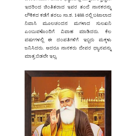
ಇದರಿಂದ ಚಿಂತಿತರಾದ ಇವರ ತಂದೆ ನಾನಕರನ್ನು
ಲೌಕಿಕದ ಕಡೆಗೆ ತರಲು ಸಾ.ಶ. 1488 ರಲ್ಲಿ ಬಟಾಲಾದ
ನಿವಾಸಿ ಮೂಲಚಂದನ ಮಗಳಾದ ಸುಲಖನಿ
ಎಂಬುವಳೊಂದಿಗೆ ವಿವಾಹ ಮಾಡಿದರು. ಕೆಲ
ವರ್ಷಗಳಲ್ಲಿ ಈ ದಂಪತಿಗಳಿಗೆ ಇಬ್ಬರು ಮಕ್ಕಳು
ಜನಿಸಿದರು. ಆದರೂ ನಾನಕರು ದೇವರ ಧ್ಯಾನವನ್ನು
ಮಾತ್ರ ಬಿಡಲೇ ಇಲ್ಲ.