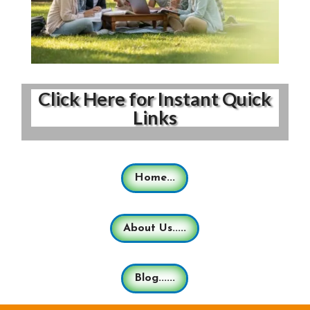
Click Here for Instant Quick
Links
Home...
About Us.....
Blog......