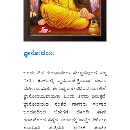
ಜ್ಞಾನೋದಯ:
ಒಂದು ದಿನ ಗುರುನಾನಕರು ಸುಲ್ತಾನಪುರದ ಸಣ್ಣ
ನೀರಿನ ಕೊಳದಲ್ಲಿ ಸ್ನಾನಮಾಡುತ್ತಿರುವಾಗ ದೇವರ
ದರ್ಶನವಾಯಿತು. ಈ ದಿವ್ಯ ದರ್ಶನದಿಂದ ನಾನಕರಿಗೆ
ಜ್ಞಾನೋದಯವಾಯಿತು ಎಂದು ತಿಳಿದು ಬರುತ್ತದೆ.
ಜ್ಞಾನೋದಯದ ನಂತರ ನಾನಕರು ಸಂಸಾರ
ಬಂಧನದಿಂದ ಬಿಡುಗಡೆ ಹೊಂದಿ ತಾನು
ಕಂಡುಕೊಂಡ ಸತ್ಯದ ಸಾರವನ್ನು ಜಗತ್ತಿಗೆ ತಿಳಿಸಲು
ಊರೂರು ಸುತ್ತಿದರು. ಅನೇಕ ಪಂಡಿತ