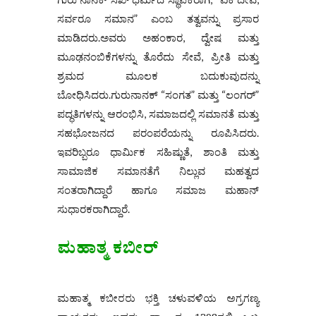
ಸರ್ವರೂ ಸಮಾನ” ಎಂಬ ತತ್ವವನ್ನು ಪ್ರಸಾರ
ಮಾಡಿದರು.ಅವರು ಅಹಂಕಾರ, ದ್ವೇಷ ಮತ್ತು
ಮೂಢನಂಬಿಕೆಗಳನ್ನು ತೊರೆದು ಸೇವೆ, ಪ್ರೀತಿ ಮತ್ತು
ಶ್ರಮದ ಮೂಲಕ ಬದುಕುವುದನ್ನು
ಬೋಧಿಸಿದರು.ಗುರುನಾನಕ್ “ಸಂಗತ” ಮತ್ತು “ಲಂಗರ್”
ಪದ್ಧತಿಗಳನ್ನು ಆರಂಭಿಸಿ, ಸಮಾಜದಲ್ಲಿ ಸಮಾನತೆ ಮತ್ತು
ಸಹಭೋಜನದ ಪರಂಪರೆಯನ್ನು ರೂಪಿಸಿದರು.
ಇವರಿಬ್ಬರೂ ಧಾರ್ಮಿಕ ಸಹಿಷ್ಣುತೆ, ಶಾಂತಿ ಮತ್ತು
ಸಾಮಾಜಿಕ ಸಮಾನತೆಗೆ ನಿಲ್ಲುವ ಮಹತ್ವದ
ಸಂತರಾಗಿದ್ದಾರೆ ಹಾಗೂ ಸಮಾಜ ಮಹಾನ್‌
ಸುಧಾರಕರಾಗಿದ್ದಾರೆ.
ಮಹಾತ್ಮ ಕಬೀರ್
ಮಹಾತ್ಮ ಕಬೀರರು ಭಕ್ತಿ ಚಳುವಳಿಯ ಅಗ್ರಗಣ್ಯ