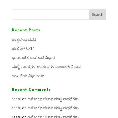
Search
Recent Posts
ಉತ್ಖನನದ ವರದಿ
ಡೇಟಿಂಗ್ C-14
ಛಾಯಾಚಿತ್ರ ದಾಖಲಾತಿ ವಿಧಾನ
ಮಣ್ಣಿನ ಪಾತ್ರೆಗಳ ಅವಶೇಷಗಳ ದಾಖಲಾತಿ ವಿಧಾನ
ದಾಖಲೆಯ ವಿಧಾನಗಳು
Recent Comments
reetu
on
ಅಶೋಕನ ಜೀವನ ಮತ್ತು ಸಾಧನೆಗಳು
reetu
on
ಅಶೋಕನ ಜೀವನ ಮತ್ತು ಸಾಧನೆಗಳು
reetu
on
ಅಶೋಕನ ಜೀವನ ಮತ್ತು ಸಾಧನೆಗಳು