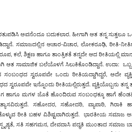
ುಪಡಿಸಿ ಅವನೆಂದೂ ಬದುಕಲಾರ. ಹೀಗಾಗಿ ಆತ ತನ್ನ ಸುತ್ತಲೂ 
ಡಿದ್ದಾನೆ. ಸಮಾಜದಲ್ಲಿನ ಆಚಾರ-ವಿಚಾರ, ಲೋಕರೂಢಿ, ರೀತಿ-ನೀತಿ
ಪ, ಕಲೆ, ಶಿಕ್ಷಣ ಹಾಗೂ ತಾಂತ್ರಿಕತೆ ತನ್ನದೇ ಆದ ರೀತಿಯಲ್ಲಿ ಮ
ಾಗಿ ಆತ ಸಾಮಾಜಿಕ ಬಲೆಯೊಳಗೆ ಸಿಲುಕಿಕೊಂಡಿದ್ದಾನೆ. ಉದಾ: ಒಬ್ಬ ವ್ಯ
 ಸಂಬಂಧದ ಸ್ವರೂಪವೇ ಒಂದು ರೀತಿಯದ್ದಾಗಿದ್ದರೆ, ಅದೇ ವ್ಯಕ್
ದ ಸ್ವರೂಪವೇ ಇನ್ನೊಂದು ರೀತಿಯಲ್ಲಿರುತ್ತದೆ. ವ್ಯಕ್ತಿಯೊಬ್ಬನು ತನ್ನ 
ಮಗ ಹಾಗೂ ಮಗಳ ಜೊತೆ ಹೊಂದಿರುವ ಸಂಬಂಧಕ್ಕೂ ಹಾಗೆ ಹೆಂಡ
ಾಸವಿರುತ್ತದೆ. ಸಹೋದರ, ಸಹೋದರಿ, ವ್ಯಾಪಾರಿ, ಗಿರಾಕಿ 
ಳುವ ರೀತಿ ಬಹಳ ವಿಶಿಷ್ಟವಾಗಿರುತ್ತದೆ. ಭಾರತೀಯ ಸಮಾಜ 
, ಅಸ್ಪೃಶ್ಯತೆ, ಸತಿ ಸಹಗಮನ, ದೇವದಾಸಿ ಪದ್ಧತಿ ಮುಂತಾದ ಸಮಾಜ ಬ