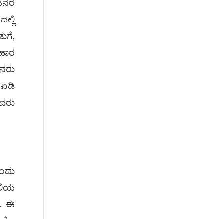
 ಜನರ
ಲ್ಲಿ
ುಗೆ,
ಆಹಾರ
ಜನರು
 ಏಡಿ
ವರು
ಎಂದು
ೈಲಿಯ
ೆ. ಈ