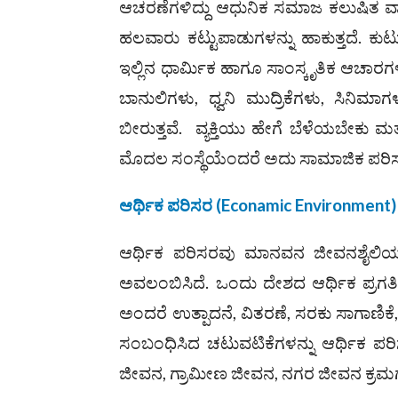
ಆಚರಣೆಗಳಿದ್ದು ಆಧುನಿಕ ಸಮಾಜ ಕಲುಷಿತ ವಾತಾ
ಹಲವಾರು ಕಟ್ಟುಪಾಡುಗಳನ್ನು ಹಾಕುತ್ತದೆ. ಕುಟ
ಇಲ್ಲಿನ ಧಾರ್ಮಿಕ ಹಾಗೂ ಸಾಂಸ್ಕೃತಿಕ ಆಚಾರಗಳು ಕ
ಬಾನುಲಿಗಳು, ಧ್ವನಿ ಮುದ್ರಿಕೆಗಳು, ಸಿನಿಮ
ಬೀರುತ್ತವೆ. ವ್ಯಕ್ತಿಯು ಹೇಗೆ ಬೆಳೆಯಬೇಕು ಮತ್ತು
ಮೊದಲ ಸಂಸ್ಥೆಯೆಂದರೆ ಅದು ಸಾಮಾಜಿಕ ಪರಿ
ಆರ್ಥಿಕ ಪರಿಸರ
(
Econamic Environment
)
ಆರ್ಥಿಕ ಪರಿಸರವು ಮಾನವನ ಜೀವನಶೈಲಿಯನ್ನು 
ಅವಲಂಬಿಸಿದೆ. ಒಂದು ದೇಶದ ಆರ್ಥಿಕ ಪ್ರಗತಿ
ಅಂದರೆ ಉತ್ಪಾದನೆ, ವಿತರಣೆ, ಸರಕು ಸಾಗಾಣಿಕೆ
ಸಂಬಂಧಿಸಿದ ಚಟುವಟಿಕೆಗಳನ್ನು ಆರ್ಥಿಕ 
ಜೀವನ, ಗ್ರಾಮೀಣ ಜೀವನ, ನಗರ ಜೀವನ ಕ್ರಮಗಳು