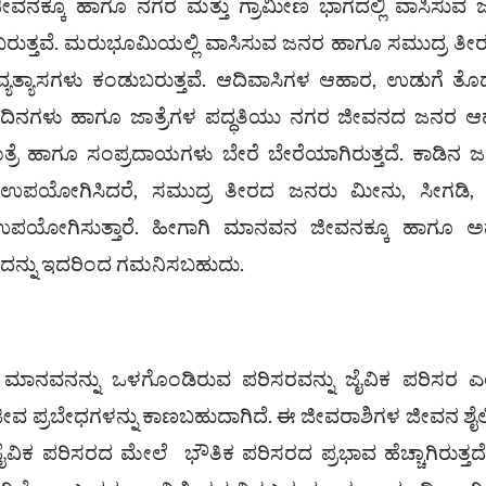
ಜೀವನಕ್ಕೂ ಹಾಗೂ ನಗರ ಮತ್ತು ಗ್ರಾಮೀಣ ಭಾಗದಲ್ಲಿ ವಾಸಿಸುವ
ುತ್ತವೆ. ಮರುಭೂಮಿಯಲ್ಲಿ ವಾಸಿಸುವ ಜನರ ಹಾಗೂ ಸಮುದ್ರ ತೀರದ
ಯತ್ಯಾಸಗಳು ಕಂಡುಬರುತ್ತವೆ. ಆದಿವಾಸಿಗಳ ಆಹಾರ, ಉಡುಗೆ ತೊಡ
ಿದಿನಗಳು ಹಾಗೂ ಜಾತ್ರೆಗಳ ಪದ್ಧತಿಯು ನಗರ ಜೀವನದ ಜನರ 
ಾತ್ರೆ ಹಾಗೂ ಸಂಪ್ರದಾಯಗಳು ಬೇರೆ ಬೇರೆಯಾಗಿರುತ್ತದೆ. ಕಾಡಿನ 
ಾಗಿ ಉಪಯೋಗಿಸಿದರೆ, ಸಮುದ್ರ ತೀರದ ಜನರು ಮೀನು, ಸೀಗಡಿ,
 ಉಪಯೋಗಿಸುತ್ತಾರೆ. ಹೀಗಾಗಿ ಮಾನವನ ಜೀವನಕ್ಕೂ ಹಾಗೂ ಅ
ದನ್ನು ಇದರಿಂದ ಗಮನಿಸಬಹುದು.
ಾಗೂ ಮಾನವನನ್ನು ಒಳಗೊಂಡಿರುವ ಪರಿಸರವನ್ನು ಜೈವಿಕ ಪರಿಸರ 
 ಜೀವ ಪ್ರಬೇಧಗಳನ್ನು ಕಾಣಬಹುದಾಗಿದೆ. ಈ ಜೀವರಾಶಿಗಳ ಜೀವನ ಶ
ೈವಿಕ ಪರಿಸರದ ಮೇಲೆ ಭೌತಿಕ ಪರಿಸರದ ಪ್ರಭಾವ ಹೆಚ್ಚಾಗಿರುತ್ತದ