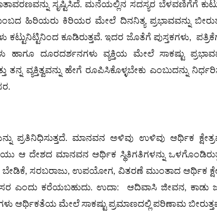
ವರಣವನ್ನು ಸೃಷ್ಟಿಸಿದೆ. ಮನೆಯಲ್ಲಿನ ಸದಸ್ಯರ ಬೆಳವಣಿಗೆಗೆ ಕು
ುಂಬದ ಹಿರಿಯರು ಕಿರಿಯರ ಮೇಲೆ ದಿನನಿತ್ಯ ಪ್ರಭಾವವನ್ನು ಬೀರುತ್ತ
ಟ್ಟುನಿಟ್ಟಿನಿಂದ ಕೂಡಿರುತ್ತವೆ. ಇದರ ಜೊತೆಗೆ ಪುಸ್ತಕಗಳು, ಪತ್ರಿಕೆ
ಾಗಳು ಹಾಗೂ ದೂರದರ್ಶನಗಳು ವ್ಯಕ್ತಿಯ ಮೇಲೆ ಸಾಕಷ್ಟು ಪ್ರಭಾವವ
 ತನ್ನ ವ್ಯಕ್ತಿತ್ವವನ್ನು ಹೇಗೆ ರೂಪಿಸಿಕೊಳ್ಳಬೇಕು ಎಂಬುದನ್ನು ನಿರ್ಧರ
ಸರ.
ಪ್ರತಿನಿಧಿಸುತ್ತದೆ. ಮಾನವನ ಅಳಿವು ಉಳಿವು ಆರ್ಥಿಕ ಕ್ಷೇತ್ರವ
ಯು ಆ ದೇಶದ ಮಾನವನ ಆರ್ಥಿಕ ಸ್ಥಿತಿಗತಿಗಳನ್ನು ಒಳಗೊಂಡಿರುತ್
, ಬೇಡಿಕೆ, ಸರಬರಾಜು, ಉಪಯೋಗ, ವಿತರಣೆ ಮುಂತಾದ ಆರ್ಥಿಕ ಕ್ಷೇತ್ರ
ಪರಿಸರ ಎಂದು ಕರೆಯಬಹುದು. ಉದಾ: ಆದಿವಾಸಿ ಜೀವನ, ಕಾಡು
 ಆರ್ಥಿಕತೆಯ ಮೇಲೆ ಸಾಕಷ್ಟು ಪ್ರಮಾಣದಲ್ಲಿ ಪರಿಣಾಮ ಬೀರುತ್ತವ