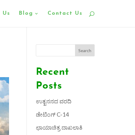
 Us
Blog
Contact Us
Search
Recent
Posts
ಉತ್ಖನನದ ವರದಿ
ಡೇಟಿಂಗ್ C-14
ಛಾಯಾಚಿತ್ರ ದಾಖಲಾತಿ