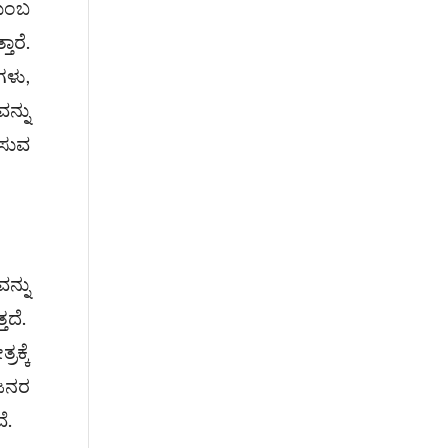
ಟುಂಬ
ಾರೆ.
ಗಳು,
ನ್ನು
ಿಸುವ
ನ್ನು
ತದೆ.
ಕ್ಕೆ
 ಜನರ
ೆ.