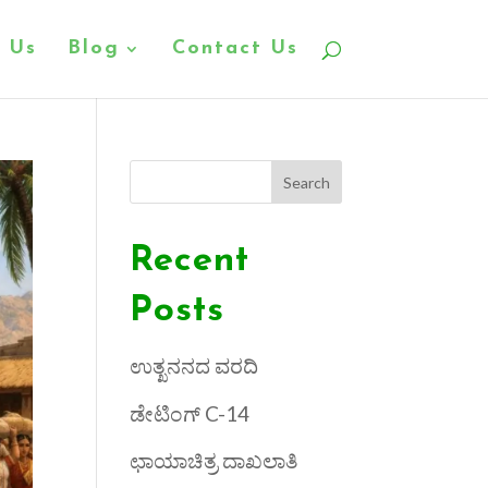
 Us
Blog
Contact Us
Search
Recent
Posts
ಉತ್ಖನನದ ವರದಿ
ಡೇಟಿಂಗ್ C-14
ಛಾಯಾಚಿತ್ರ ದಾಖಲಾತಿ