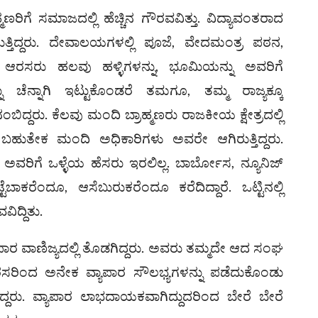
್ಮಣರಿಗೆ ಸಮಾಜದಲ್ಲಿ ಹೆಚ್ಚಿನ ಗೌರವವಿತ್ತು. ವಿದ್ಯಾವಂತರಾದ
ತ್ತಿದ್ದರು. ದೇವಾಲಯಗಳಲ್ಲಿ ಪೂಜೆ, ವೇದಮಂತ್ರ ಪಠನ,
ು. ಆರಸರು ಹಲವು ಹಳ್ಳಿಗಳನ್ನು, ಭೂಮಿಯನ್ನು ಅವರಿಗೆ
ು ಚೆನ್ನಾಗಿ ಇಟ್ಟುಕೊಂಡರೆ ತಮಗೂ, ತಮ್ಮ ರಾಜ್ಯಕ್ಕೂ
ದ್ದರು. ಕೆಲವು ಮಂದಿ ಬ್ರಾಹ್ಮಣರು ರಾಜಕೀಯ ಕ್ಷೇತ್ರದಲ್ಲಿ
ು. ಬಹುತೇಕ ಮಂದಿ ಅಧಿಕಾರಿಗಳು ಅವರೇ ಆಗಿರುತ್ತಿದ್ದರು.
ಿ ಅವರಿಗೆ ಒಳ್ಳೆಯ ಹೆಸರು ಇರಲಿಲ್ಲ. ಬಾರ್ಬೋಸ, ನ್ಯೂನಿಜ್
ಕರೆಂದೂ, ಆಸೆಬುರುಕರೆಂದೂ ಕರೆದಿದ್ದಾರೆ. ಒಟ್ಟಿನಲ್ಲಿ
ಿದ್ದಿತು.
ಯಾಪಾರ ವಾಣಿಜ್ಯದಲ್ಲಿ ತೊಡಗಿದ್ದರು. ಅವರು ತಮ್ಮದೇ ಆದ ಸಂಘ
, ಅರಸರಿಂದ ಅನೇಕ ವ್ಯಾಪಾರ ಸೌಲಭ್ಯಗಳನ್ನು ಪಡೆದುಕೊಂಡು
ದ್ದರು. ವ್ಯಾಪಾರ ಲಾಭದಾಯಕವಾಗಿದ್ದುದರಿಂದ ಬೇರೆ ಬೇರೆ