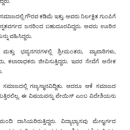
್ದರು.
 ಸಮಾಜದಲ್ಲಿ ಗೌರವ ಕಡಿಮೆ ಇತ್ತು. ಅವರು ನಿರ್ಲಕ್ಷಿತ ಗುಂಪಿಗೆ
ರು ಉನ್ನತವರ್ಗದ ಜನರಿಂದ ಬಹುದೂರವಿದ್ದರು. ಅವರು ಊರಿನ
್ನು ವಹಿಸಿದ್ದರು.
ತ್ತು ಭವ್ಯನಗರಗಳಲ್ಲಿ ಶ್ರೀಮಂತರು, ವ್ಯಾಪಾರಿಗಳು,
ರು, ಕಲಾರಾಧಕರು ಜೀವಿಸುತ್ತಿದ್ದರು. ಇವರ ಸೇವೆಗೆ ಅನೇಕ
ು.
ೀಗೆ ಸಮಾಜದಲ್ಲಿ ಗಣ್ಯಸ್ಥಾನವಿದ್ದಿತು. ಆದರೂ ಆಕೆ ಸಮಾಜದ
ಿಸುತ್ತಿರಲಿಲ್ಲ. ಈ ವಿಷಯವನ್ನು ಪೇಯಿಸ್ ಎಂಬ ವಿದೇಶಿಯನು
 ದಾಸಿಯರಿರುತ್ತಿದ್ದರು. ವಿದ್ಯಾಭ್ಯಾಸವು ಮೇಲ್ವರ್ಗದ