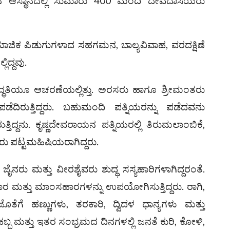
ರಾಯನ ಆಸ್ಥಾನದಲ್ಲಿ ಸುಮಾರು 400 ಮಂದಿ ದೇವದಾಸಿಯರು
ಜಿಕ ಪಿಡುಗುಗಳಾದ ಸಹಗಮನ, ಬಾಲ್ಯವಿವಾಹ, ವರದಕ್ಷಿಣೆ
ದ್ದವು.
ಪದ್ಧತಿಯೂ ಆಚರಣೆಯಲ್ಲಿತ್ತು. ಅರಸರು ಹಾಗೂ ಶ್ರೀಮಂತರು
ೆದಿರುತ್ತಿದ್ದರು. ಬಹುಮಂದಿ ಪತ್ನಿಯರನ್ನು ಪಡೆದವನು
ಗಿರುತ್ತಿದ್ದನು. ಕೃಷ್ಣದೇವರಾಯನ ಪತ್ನಿಯರಲ್ಲಿ ತಿರುಮಲಾಂಬಿಕೆ,
ರು ಪಟ್ಟಮಹಿಷಿಯರಾಗಿದ್ದರು.
, ಜೈನರು ಮತ್ತು ವೀರಶೈವರು ಶುದ್ಧ ಸಸ್ಯಹಾರಿಗಳಾಗಿದ್ದರಂತೆ.
ಮತ್ತು ಮಾಂಸಹಾರಗಳನ್ನು ಉಪಯೋಗಿಸುತ್ತಿದ್ದರು. ರಾಗಿ,
ತೆಗೆ ಹಣ್ಣುಗಳು, ತರಕಾರಿ, ದ್ವಿದಳ ಧಾನ್ಯಗಳು ಮತ್ತು
ು. ಹಬ್ಬ ಮತ್ತು ಇತರ ಸಂಭ್ರಮದ ದಿನಗಳಲ್ಲಿ ಜನತೆ ಕುರಿ, ಕೋಳಿ,