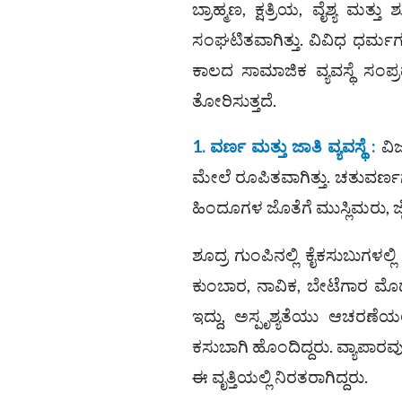
ಬ್ರಾಹ್ಮಣ, ಕ್ಷತ್ರಿಯ, ವೈಶ್ಯ 
ಸಂಘಟಿತವಾಗಿತ್ತು. ವಿವಿಧ ಧರ್ಮಗ
ಕಾಲದ ಸಾಮಾಜಿಕ ವ್ಯವಸ್ಥೆ ಸಂ
ತೋರಿಸುತ್ತದೆ.
1. ವರ್ಣ ಮತ್ತು ಜಾತಿ ವ್ಯವಸ್ಥೆ :
ವಿಜ
ಮೇಲೆ ರೂಪಿತವಾಗಿತ್ತು. ಚತುವರ್ಣಗಳಾ
ಹಿಂದೂಗಳ ಜೊತೆಗೆ ಮುಸ್ಲಿಮರು, ಜೈನರ
ಶೂದ್ರ ಗುಂಪಿನಲ್ಲಿ ಕೈಕಸುಬುಗಳಲ
ಕುಂಬಾರ, ನಾವಿಕ, ಬೇಟೆಗಾರ ಮೊ
ಇದ್ದು, ಅಸ್ಪೃಶ್ಯತೆಯು ಆಚರಣೆಯಲ
ಕಸುಬಾಗಿ ಹೊಂದಿದ್ದರು. ವ್ಯಾಪಾರ
ಈ ವೃತ್ತಿಯಲ್ಲಿ ನಿರತರಾಗಿದ್ದರು.