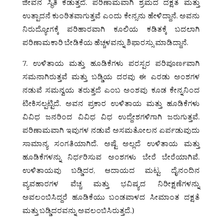
ಜೀವನ ಸ್ಥಿತಿ ಕೆಡುತ್ತದೆ. ಪರಿಣಾಮವಾಗಿ ಶ್ರಮದ ದಕ್ಷತೆ ಮತ್ತು
ಉತ್ಪಾದನೆ ಕುಂಠಿತವಾಗುತ್ತವೆ ಎಂದು ಕೇನ್ಸನು ಹೇಳಿದ್ದಾನೆ. ಅವನು
ನಿರುದ್ಯೋಗಕ್ಕೆ ಪರಿಹಾರವಾಗಿ ಕೂಲಿಯ ಕಡಿತಕ್ಕೆ ಬದಲಾಗಿ
ಪರಿಣಾಮಕಾರಿ ಬೇಡಿಕೆಯ ಹೆಚ್ಚಳವನ್ನು ಶಿಫಾರಸ್ಸು ಮಾಡಿದ್ದಾನೆ.
7. ಉಳಿತಾಯ ಮತ್ತು ಹೂಡಿಕೆಗಳು ಪರಸ್ಪರ ಪರಿಪೂರ್ಣವಾಗಿ
ಸಮನಾಗಿರುತ್ತವೆ ಮತ್ತು ಬಡ್ಡಿಯ ದರವು ಈ ಎರಡು ಅಂಶಗಳ
ನಡುವೆ ಸಮನ್ವಯ ತರುತ್ತದೆ ಎಂಬ ಅಂಶವು ಕೂಡ ಕೇನ್ನನಿಂದ
ಟೀಕಿಸಲ್ಪಟ್ಟಿದೆ. ಅವನ ಪ್ರಕಾರ ಉಳಿತಾಯ ಮತ್ತು ಹೂಡಿಕೆಗಳು
ವಿವಿಧ ಜನರಿಂದ ವಿವಿಧ ವಿಧ ಉದ್ದೇಶಗಳಿಗಾಗಿ ಜರುಗುತ್ತವೆ.
ಪರಿಣಾಮವಾಗಿ ಇವುಗಳ ನಡುವೆ ಅಸಮತೋಲನ ಏರ್ಪಡುವುದು
ಸಾಮಾನ್ಯ ಸಂಗತಿಯಾಗಿದೆ. ಅಷ್ಟೆ ಅಲ್ಲದೆ ಉಳಿತಾಯ ಮತ್ತು
ಹೂಡಿಕೆಗಳನ್ನು ನಿರ್ಧರಿಸುವ ಅಂಶಗಳು ಬೇರೆ ಬೇರೆಯಾಗಿವೆ.
ಉಳಿತಾಯವು ಬಡ್ಡಿದರ, ಆದಾಯದ ಮಟ್ಟ, ದೈನಂದಿನ
ವ್ಯವಹಾರಗಳ ವೆಚ್ಚ ಮತ್ತು ಭವಿಷ್ಯದ ನಿರೀಕ್ಷಣೆಗಳನ್ನು
ಅವಲಂಬಿಸಿದ್ದರೆ ಹೂಡಿಕೆಯು ಬಂಡವಾಳದ ಸೀಮಾಂತ ದಕ್ಷತೆ
ಮತ್ತು ಬಡ್ಡಿದರವನ್ನು ಅವಲಂಬಿಸಿರುತ್ತದೆ.)