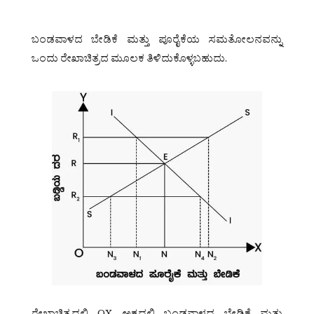
ಬಂಡವಾಳದ ಬೇಡಿಕೆ ಮತ್ತು ಪೂರೈಕೆಯ ಸಮತೋಲನವನ್ನು
ಒಂದು ರೇಖಾಚಿತ್ರದ ಮೂಲಕ ತಿಳಿದುಕೊಳ್ಳಬಹುದು.