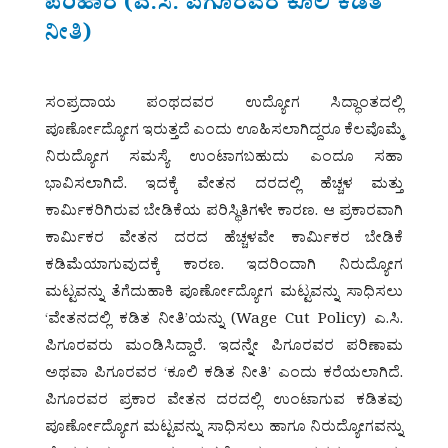
ಪರಿಹಾರ (ಎ.ಸಿ. ಪಿಗೂರವರ ಕೂಲಿ ಕಡಿತ
ನೀತಿ)
ಸಂಪ್ರದಾಯ ಪಂಥದವರ ಉದ್ಯೋಗ ಸಿದ್ಧಾಂತದಲ್ಲಿ
ಪೂರ್ಣೋದ್ಯೋಗ ಇರುತ್ತದೆ ಎಂದು ಊಹಿಸಲಾಗಿದ್ದರೂ ಕೆಲವೊಮ್ಮೆ
ನಿರುದ್ಯೋಗ ಸಮಸ್ಯೆ ಉಂಟಾಗಬಹುದು ಎಂದೂ ಸಹಾ
ಭಾವಿಸಲಾಗಿದೆ. ಇದಕ್ಕೆ ವೇತನ ದರದಲ್ಲಿ ಹೆಚ್ಚಳ ಮತ್ತು
ಕಾರ್ಮಿಕರಿಗಿರುವ ಬೇಡಿಕೆಯ ಪರಿಸ್ಥಿತಿಗಳೇ ಕಾರಣ. ಆ ಪ್ರಕಾರವಾಗಿ
ಕಾರ್ಮಿಕರ ವೇತನ ದರದ ಹೆಚ್ಚಳವೇ ಕಾರ್ಮಿಕರ ಬೇಡಿಕೆ
ಕಡಿಮೆಯಾಗುವುದಕ್ಕೆ ಕಾರಣ. ಇದರಿಂದಾಗಿ ನಿರುದ್ಯೋಗ
ಮಟ್ಟವನ್ನು ತೆಗೆದುಹಾಕಿ ಪೂರ್ಣೋದ್ಯೋಗ ಮಟ್ಟವನ್ನು ಸಾಧಿಸಲು
‘ವೇತನದಲ್ಲಿ ಕಡಿತ ನೀತಿ’ಯನ್ನು (Wage Cut Policy) ಎ.ಸಿ.
ಪಿಗೂರವರು ಮಂಡಿಸಿದ್ದಾರೆ. ಇದನ್ನೇ ಪಿಗೂರವರ ಪರಿಣಾಮ
ಅಥವಾ ಪಿಗೂರವರ ‘ಕೂಲಿ ಕಡಿತ ನೀತಿ’ ಎಂದು ಕರೆಯಲಾಗಿದೆ.
ಪಿಗೂರವರ ಪ್ರಕಾರ ವೇತನ ದರದಲ್ಲಿ ಉಂಟಾಗುವ ಕಡಿತವು
ಪೂರ್ಣೋದ್ಯೋಗ ಮಟ್ಟವನ್ನು ಸಾಧಿಸಲು ಹಾಗೂ ನಿರುದ್ಯೋಗವನ್ನು