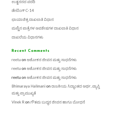
ಉತ್ಖನನದ ವರದಿ
ಡೇಟಿಂಗ್ C-14
ಛಾಯಾಚಿತ್ರ ದಾಖಲಾತಿ ವಿಧಾನ
ಮಣ್ಣಿನ ಪಾತ್ರೆಗಳ ಅವಶೇಷಗಳ ದಾಖಲಾತಿ ವಿಧಾನ
ದಾಖಲೆಯ ವಿಧಾನಗಳು
Recent Comments
reetu
on
ಅಶೋಕನ ಜೀವನ ಮತ್ತು ಸಾಧನೆಗಳು
reetu
on
ಅಶೋಕನ ಜೀವನ ಮತ್ತು ಸಾಧನೆಗಳು
reetu
on
ಅಶೋಕನ ಜೀವನ ಮತ್ತು ಸಾಧನೆಗಳು
Bhimaraya Halimani
on
ರಾಜಕೀಯ ಸಿದ್ಧಾಂತದ ಅರ್ಥ, ವ್ಯಾಪ್ತಿ
ಮತ್ತು ಪ್ರಾಮುಖ್ಯತೆ
Vinek R
on
ಗೌತಮ ಬುದ್ಧನ ಜೀವನ ಹಾಗೂ ಬೋಧನೆ