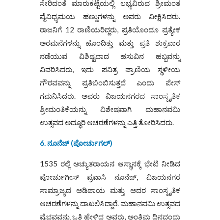
ಸೇರಿದಂತೆ ಮಾರುಕಟ್ಟೆಯಲ್ಲಿ ಲಭ್ಯವಿರುವ ಶ್ರೀಮಂತ
ವೈವಿಧ್ಯಮಯ ಹಣ್ಣುಗಳನ್ನು ಅವರು ವೀಕ್ಷಿಸಿದರು.
ರಾಜನಿಗೆ 12 ರಾಣಿಯರಿದ್ದರು, ಪ್ರತಿಯೊಂದೂ ಪ್ರತ್ಯೇಕ
ಅರಮನೆಗಳನ್ನು ಹೊಂದಿತ್ತು ಮತ್ತು ಪ್ರತಿ ಶುಕ್ರವಾರ
ನಡೆಯುವ ವಿಶಿಷ್ಟವಾದ ಹಸುವಿನ ಹಬ್ಬವನ್ನು
ವಿವರಿಸಿದರು, ಇದು ಪವಿತ್ರ ಪ್ರಾಣಿಯ ಸ್ಥಳೀಯ
ಗೌರವವನ್ನು ಪ್ರತಿಬಿಂಬಿಸುತ್ತದೆ ಎಂದು ಪೇಸ್
ಗಮನಿಸಿದರು. ಅವರು ವಿಜಯನಗರದ ಸಾಂಸ್ಕೃತಿಕ
ಶ್ರೀಮಂತಿಕೆಯನ್ನು ವಿಶೇಷವಾಗಿ ಮಹಾನವಮಿ
ಉತ್ಸವದ ಅದ್ಧೂರಿ ಆಚರಣೆಗಳನ್ನು ಎತ್ತಿ ತೋರಿಸಿದರು.
6. ನೂನೆಜ್ (ಪೋರ್ಚುಗಲ್)
1535 ರಲ್ಲಿ ಅಚ್ಯುತರಾಯನ ಆಸ್ಥಾನಕ್ಕೆ ಭೇಟಿ ನೀಡಿದ
ಪೋರ್ಚುಗೀಸ್ ಪ್ರವಾಸಿ ನೂನೆಜ್, ವಿಜಯನಗರ
ಸಾಮ್ರಾಜ್ಯದ ಅಡಿಪಾಯ ಮತ್ತು ಅದರ ಸಾಂಸ್ಕೃತಿಕ
ಆಚರಣೆಗಳನ್ನು ದಾಖಲಿಸಿದ್ದಾರೆ. ಮಹಾನವಮಿ ಉತ್ಸವದ
ವೈಭವವನ್ನು ಒತ್ತಿ ಹೇಳಿದ ಅವರು, ಅಂತಿಮ ದಿನದಂದು