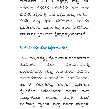
ಕಾಲಾಳುಪಡೆ, 20,000 ಅಶ್ವಸೈನ್ಯ ಮತ್ತು 900
ಆನೆಗಳನ್ನು ಹೆಗ್ಗಳಿಕೆಗೆ ಒಳಪಡಿಸಿತು, ಇದು ಅದರ
ಮಿಲಿಟರಿ ಶಕ್ತಿಯನ್ನು ಸೂಚಿಸುತ್ತದೆ. ತಾಮ್ರ, ಪಾದರಸ,
ಕೇಸರಿ ಮತ್ತು ಇತರ ಬೆಲೆಬಾಳುವ ಸರಕುಗಳ
ಪ್ರವರ್ಧಮಾನದ ವ್ಯಾಪಾರವನ್ನು ಅವರು ವಿವರಿಸಿದರು,
ಇದು ಸಾಮ್ರಾಜ್ಯದ ಆರ್ಥಿಕ ಚೈತನ್ಯವನ್ನು ವಿವರಿಸುತ್ತದೆ.
5. ಡೊಮಿಂಗೊ
ಪೇಸ್ (ಪೋರ್ಚುಗಲ್)
1526 ರಲ್ಲಿ, ಇನ್ನೊಬ್ಬ ಪೋರ್ಚುಗೀಸ್ ಸಂದರ್ಶಕರಾದ
ಡೊಮಿಂಗೊ ​​ಪೇಸ್ ವಿಜಯನಗರವನ್ನು
ಪರಿಶೋಧಿಸಿದರು ಮತ್ತು ರಾಜಧಾನಿಯ ಬೀದಿಗಳು
ಅಸಾಧಾರಣವಾಗಿ ಸುಂದರವೆಂದು ಕಂಡುಕೊಂಡರು,
ಅವುಗಳ ವಿನ್ಯಾಸವನ್ನು ಮಾನವ ಸ್ಫೂರ್ತಿಗಿಂತ
ದೈವಿಕವೆಂದು ಆರೋಪಿಸಿದರು. ವಜ್ರಗಳು ಮತ್ತು
ಮುತ್ತುಗಳಂತಹ ಅಮೂಲ್ಯ ವಸ್ತುಗಳ ಜೊತೆಗೆ
ನಿಂಬೆಹಣ್ಣು, ದ್ರಾಕ್ಷಿಗಳು ಮತ್ತು ಮಾವಿನ ಹಣ್ಣುಗಳು