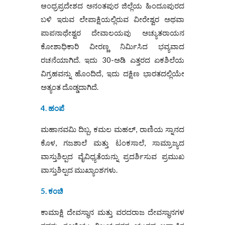
ಆಂಧ್ರಪ್ರದೇಶದ ಅನಂತಪುರ ಜಿಲ್ಲೆಯ ಹಿಂದೂಪುರದ
ಬಳಿ ಇರುವ ಲೇಪಾಕ್ಷಿಯಲ್ಲಿರುವ ವೀರೇಶ್ವರ ಅಥವಾ
ಪಾಪನಾಥೇಶ್ವರ ದೇವಾಲಯವು ಅಚ್ಯುತರಾಯನ
ಕೋಶಾಧಿಕಾರಿ ವೀರಣ್ಣ ನಿರ್ಮಿಸಿದ ಭವ್ಯವಾದ
ರಚನೆಯಾಗಿದೆ. ಇದು 30-ಅಡಿ ಎತ್ತರದ ಏಕಶಿಲೆಯ
ವಿಗ್ರಹವನ್ನು ಹೊಂದಿದೆ, ಇದು ದಕ್ಷಿಣ ಭಾರತದಲ್ಲಿಯೇ
ಅತ್ಯಂತ ದೊಡ್ಡದಾಗಿದೆ.
4. ಹಂಪೆ
ಮಹಾನವಮಿ ದಿಬ್ಬ, ಕಮಲ ಮಹಲ್, ರಾಣಿಯ ಸ್ನಾನದ
ಕೊಳ, ಗಜಶಾಲೆ ಮತ್ತು ಟಂಕಸಾಲೆ, ಸಾಮ್ರಾಜ್ಯದ
ವಾಸ್ತುಶಿಲ್ಪದ ವೈವಿಧ್ಯತೆಯನ್ನು ಪ್ರದರ್ಶಿಸುವ ಪ್ರಮುಖ
ವಾಸ್ತುಶಿಲ್ಪದ ಮುಖ್ಯಾಂಶಗಳು.
5. ಕಂಚಿ
ಕಾಮಾಕ್ಷಿ ದೇವಸ್ಥಾನ ಮತ್ತು ವರದರಾಜ ದೇವಸ್ಥಾನಗಳ