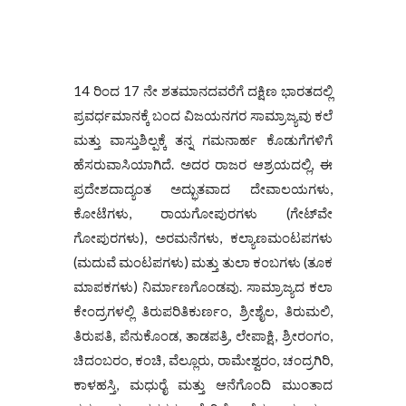
14 ರಿಂದ 17 ನೇ ಶತಮಾನದವರೆಗೆ ದಕ್ಷಿಣ ಭಾರತದಲ್ಲಿ
ಪ್ರವರ್ಧಮಾನಕ್ಕೆ ಬಂದ ವಿಜಯನಗರ ಸಾಮ್ರಾಜ್ಯವು ಕಲೆ
ಮತ್ತು ವಾಸ್ತುಶಿಲ್ಪಕ್ಕೆ ತನ್ನ ಗಮನಾರ್ಹ ಕೊಡುಗೆಗಳಿಗೆ
ಹೆಸರುವಾಸಿಯಾಗಿದೆ. ಅದರ ರಾಜರ ಆಶ್ರಯದಲ್ಲಿ, ಈ
ಪ್ರದೇಶದಾದ್ಯಂತ ಅದ್ಭುತವಾದ ದೇವಾಲಯಗಳು,
ಕೋಟೆಗಳು, ರಾಯಗೋಪುರಗಳು (ಗೇಟ್‌ವೇ
ಗೋಪುರಗಳು), ಅರಮನೆಗಳು, ಕಲ್ಯಾಣಮಂಟಪಗಳು
(ಮದುವೆ ಮಂಟಪಗಳು) ಮತ್ತು ತುಲಾ ಕಂಬಗಳು (ತೂಕ
ಮಾಪಕಗಳು) ನಿರ್ಮಾಣಗೊಂಡವು. ಸಾಮ್ರಾಜ್ಯದ ಕಲಾ
ಕೇಂದ್ರಗಳಲ್ಲಿ ತಿರುಪರಿತಿಕುರ್ಣಂ, ಶ್ರೀಶೈಲ, ತಿರುಮಲಿ,
ತಿರುಪತಿ, ಪೆನುಕೊಂಡ, ತಾಡಪತ್ರಿ, ಲೇಪಾಕ್ಷಿ, ಶ್ರೀರಂಗಂ,
ಚಿದಂಬರಂ, ಕಂಚಿ, ವೆಲ್ಲೂರು, ರಾಮೇಶ್ವರಂ, ಚಂದ್ರಗಿರಿ,
ಕಾಳಹಸ್ತಿ, ಮಧುರೈ ಮತ್ತು ಆನೆಗೊಂದಿ ಮುಂತಾದ