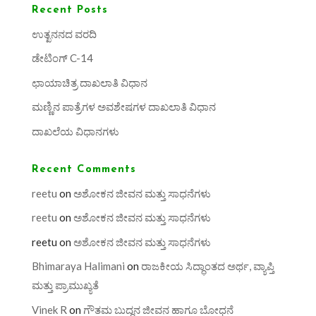
Recent Posts
ಉತ್ಖನನದ ವರದಿ
ಡೇಟಿಂಗ್ C-14
ಛಾಯಾಚಿತ್ರ ದಾಖಲಾತಿ ವಿಧಾನ
ಮಣ್ಣಿನ ಪಾತ್ರೆಗಳ ಅವಶೇಷಗಳ ದಾಖಲಾತಿ ವಿಧಾನ
ದಾಖಲೆಯ ವಿಧಾನಗಳು
Recent Comments
reetu
on
ಅಶೋಕನ ಜೀವನ ಮತ್ತು ಸಾಧನೆಗಳು
reetu
on
ಅಶೋಕನ ಜೀವನ ಮತ್ತು ಸಾಧನೆಗಳು
reetu
on
ಅಶೋಕನ ಜೀವನ ಮತ್ತು ಸಾಧನೆಗಳು
Bhimaraya Halimani
on
ರಾಜಕೀಯ ಸಿದ್ಧಾಂತದ ಅರ್ಥ, ವ್ಯಾಪ್ತಿ
ಮತ್ತು ಪ್ರಾಮುಖ್ಯತೆ
Vinek R
on
ಗೌತಮ ಬುದ್ಧನ ಜೀವನ ಹಾಗೂ ಬೋಧನೆ