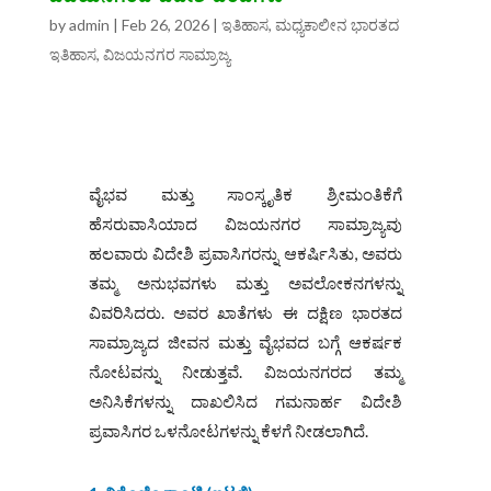
by
admin
|
Feb 26, 2026
|
ಇತಿಹಾಸ
,
ಮಧ್ಯಕಾಲೀನ ಭಾರತದ
ಇತಿಹಾಸ
,
ವಿಜಯನಗರ ಸಾಮ್ರಾಜ್ಯ
ವೈಭವ ಮತ್ತು ಸಾಂಸ್ಕೃತಿಕ ಶ್ರೀಮಂತಿಕೆಗೆ
ಹೆಸರುವಾಸಿಯಾದ ವಿಜಯನಗರ ಸಾಮ್ರಾಜ್ಯವು
ಹಲವಾರು ವಿದೇಶಿ ಪ್ರವಾಸಿಗರನ್ನು ಆಕರ್ಷಿಸಿತು, ಅವರು
ತಮ್ಮ ಅನುಭವಗಳು ಮತ್ತು ಅವಲೋಕನಗಳನ್ನು
ವಿವರಿಸಿದರು. ಅವರ ಖಾತೆಗಳು ಈ ದಕ್ಷಿಣ ಭಾರತದ
ಸಾಮ್ರಾಜ್ಯದ ಜೀವನ ಮತ್ತು ವೈಭವದ ಬಗ್ಗೆ ಆಕರ್ಷಕ
ನೋಟವನ್ನು ನೀಡುತ್ತವೆ. ವಿಜಯನಗರದ ತಮ್ಮ
ಅನಿಸಿಕೆಗಳನ್ನು ದಾಖಲಿಸಿದ ಗಮನಾರ್ಹ ವಿದೇಶಿ
ಪ್ರವಾಸಿಗರ ಒಳನೋಟಗಳನ್ನು ಕೆಳಗೆ ನೀಡಲಾಗಿದೆ.