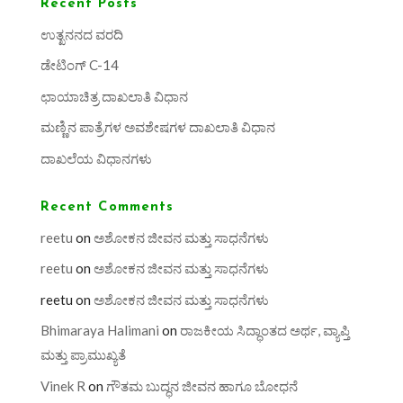
Recent Posts
ಉತ್ಖನನದ ವರದಿ
ಡೇಟಿಂಗ್ C-14
ಛಾಯಾಚಿತ್ರ ದಾಖಲಾತಿ ವಿಧಾನ
ಮಣ್ಣಿನ ಪಾತ್ರೆಗಳ ಅವಶೇಷಗಳ ದಾಖಲಾತಿ ವಿಧಾನ
ದಾಖಲೆಯ ವಿಧಾನಗಳು
Recent Comments
reetu
on
ಅಶೋಕನ ಜೀವನ ಮತ್ತು ಸಾಧನೆಗಳು
reetu
on
ಅಶೋಕನ ಜೀವನ ಮತ್ತು ಸಾಧನೆಗಳು
reetu
on
ಅಶೋಕನ ಜೀವನ ಮತ್ತು ಸಾಧನೆಗಳು
Bhimaraya Halimani
on
ರಾಜಕೀಯ ಸಿದ್ಧಾಂತದ ಅರ್ಥ, ವ್ಯಾಪ್ತಿ
ಮತ್ತು ಪ್ರಾಮುಖ್ಯತೆ
Vinek R
on
ಗೌತಮ ಬುದ್ಧನ ಜೀವನ ಹಾಗೂ ಬೋಧನೆ