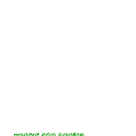
ಅಲ್ಲಾವುದ್ದೀನ್ ಖಿಲ್ಜಿಯ ಸುಧಾರಣೆಗಳು