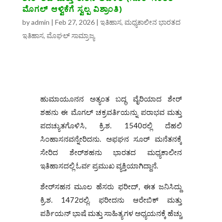
ಮೊಗಲ್ ಆಳ್ವಿಕೆಗೆ ಸ್ವಲ್ಪ ವಿಶ್ರಾಂತಿ)
by
admin
|
Feb 27, 2026
|
ಇತಿಹಾಸ
,
ಮಧ್ಯಕಾಲೀನ ಭಾರತದ
ಇತಿಹಾಸ
,
ಮೊಘಲ್‌ ಸಾಮ್ರಾಜ್ಯ
ಹುಮಾಯೂನನ ಅತ್ಯಂತ ಬದ್ಧ ವೈರಿಯಾದ ಶೇರ್
ಶಹನು ಈ ಮೊಗಲ್ ಚಕ್ರವರ್ತಿಯನ್ನು ಪರಾಭವ ಮತ್ತು
ಪದಚ್ಯುತಗೊಳಿಸಿ, ಕ್ರಿ.ಶ. 1540ರಲ್ಲಿ ದೆಹಲಿ
ಸಿಂಹಾಸನವನ್ನೇರಿದನು. ಅಫಘನ ಸೂರ್ ಮನೆತನಕ್ಕೆ
ಸೇರಿದ ಶೇರ್‌ಶಹನು ಭಾರತದ ಮಧ್ಯಕಾಲೀನ
ಇತಿಹಾಸದಲ್ಲಿ ಓರ್ವ ಪ್ರಮುಖ ವ್ಯಕ್ತಿಯಾಗಿದ್ದಾನೆ.
ಶೇರ್‌ಸಹನ ಮೂಲ ಹೆಸರು ಫರೀದ್, ಈತ ಜನಿಸಿದ್ದು
ಕ್ರಿ.ಶ. 1472ರಲ್ಲಿ. ಫರೀದನು ಆರೇಬಿಕ್ ಮತ್ತು
ಪರ್ಶಿಯನ್ ಭಾಷೆ ಮತ್ತು ಸಾಹಿತ್ಯಗಳ ಅಧ್ಯಯನಕ್ಕೆ ಹೆಚ್ಚು