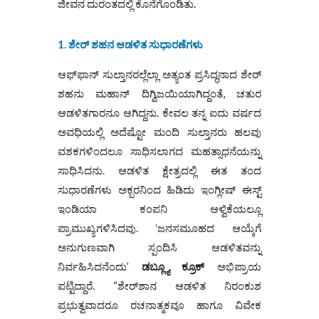
ಜೀವನ ದುರಂತದಲ್ಲಿ ಕೊನೆಗೊಂಡಿತು.
1. ಶೇರ್‌ ಶಹನ ಆಡಳಿತ ಸುಧಾರಣೆಗಳು
ಆಫ್‌ಫಾನ್ ಸುಲ್ತಾನರಲ್ಲೆಲ್ಲಾ ಅತ್ಯಂತ ಪ್ರಸಿದ್ಧನಾದ ಶೇ‌ರ್
ಶಹನು ಮಹಾನ್ ದಿಗ್ವಿಜಯಿಯಾಗಿದ್ದಂತೆ, ಚತುರ
ಆಡಳಿತಗಾರನೂ ಆಗಿದ್ದನು. ಕೇವಲ ತನ್ನ ಐದು ವರ್ಷದ
ಅವಧಿಯಲ್ಲಿ ಅದೆಷ್ಟೋ ಮಂದಿ ಸುಲ್ತಾನರು ಹಲವು
ವಶಕಗಳಿಂದಲೂ ಸಾಧಿಸಲಾಗದ ಮಹತ್ಸಾಧನೆಯನ್ನು
ಸಾಧಿಸಿದನು. ಆಡಳಿತ ಕ್ಷೇತ್ರದಲ್ಲಿ ಈತ ತಂದ
ಸುಧಾರಣೆಗಳು ಅಕ್ಬರನಿಂದ ಹಿಡಿದು ಇಂಗ್ಲೀಷ್ ಈಸ್ಟ್
ಇಂಡಿಯಾ ಕಂಪನಿ ಆಳ್ವಿಕೆಯಲ್ಲೂ
ಪ್ರಾಮುಖ್ಯಗಳಿಸಿದವು. ʻಜನಸಮೂಹದ ಆಯ್ಕೆಗೆ
ಅನುಗುಣವಾಗಿ ಸ್ಪಂದಿಸಿ ಆಡಳಿತವನ್ನು
ನಿರ್ವಹಿಸಿದನೆಂದು’
ಡಬ್ಲ್ಯೂ ಕ್ರೂಕ್
ಅಭಿಪ್ರಾಯ
ಪಟ್ಟಿದ್ದಾರೆ. “ಶೇರ್‌ಶಾನ ಆಡಳಿತ ನಿರಂಕುಶ
ಪ್ರಭುತ್ವವಾದರೂ ರಚನಾತ್ಮಕವೂ ಹಾಗೂ ವಿವೇಕ