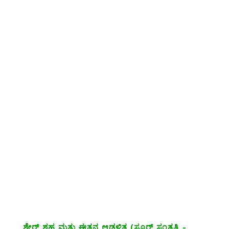
ಶೇರ್ ಶಹ ಮತ್ತು ಈತನ ಆಡಳಿತ (ಸೂರ್ ಸಂತತಿ –