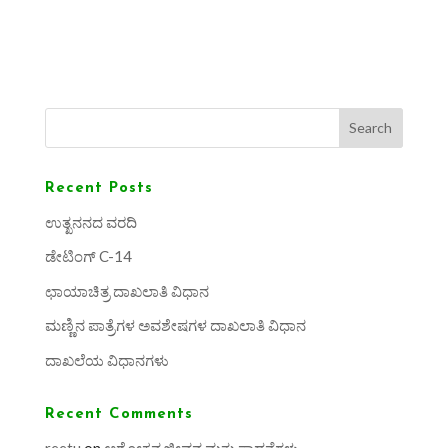
Search
Recent Posts
ಉತ್ಖನನದ ವರದಿ
ಡೇಟಿಂಗ್ C-14
ಛಾಯಾಚಿತ್ರ ದಾಖಲಾತಿ ವಿಧಾನ
ಮಣ್ಣಿನ ಪಾತ್ರೆಗಳ ಅವಶೇಷಗಳ ದಾಖಲಾತಿ ವಿಧಾನ
ದಾಖಲೆಯ ವಿಧಾನಗಳು
Recent Comments
reetu
on
ಅಶೋಕನ ಜೀವನ ಮತ್ತು ಸಾಧನೆಗಳು