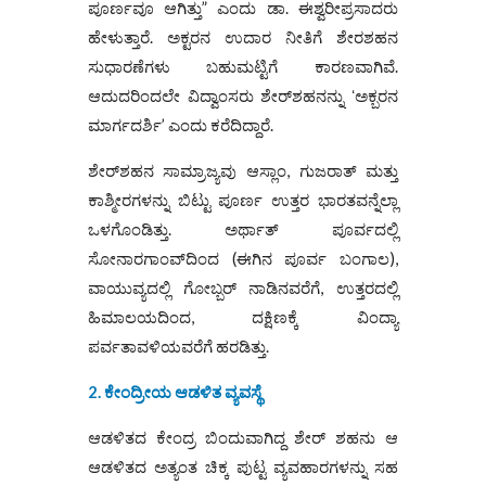
ಪೂರ್ಣವೂ ಆಗಿತ್ತು” ಎಂದು ಡಾ. ಈಶ್ವರೀಪ್ರಸಾದರು
ಹೇಳುತ್ತಾರೆ. ಅಕ್ಟರನ ಉದಾರ ನೀತಿಗೆ ಶೇರಶಹನ
ಸುಧಾರಣೆಗಳು ಬಹುಮಟ್ಟಿಗೆ ಕಾರಣವಾಗಿವೆ.
ಆದುದರಿಂದಲೇ ವಿದ್ವಾಂಸರು ಶೇರ್‌ಶಹನನ್ನು ʻಅಕ್ಬರನ
ಮಾರ್ಗದರ್ಶಿ’ ಎಂದು ಕರೆದಿದ್ದಾರೆ.
ಶೇರ್‌ಶಹನ ಸಾಮ್ರಾಜ್ಯವು ಆಸ್ಲಾಂ, ಗುಜರಾತ್ ಮತ್ತು
ಕಾಶ್ಮೀರಗಳನ್ನು ಬಿಟ್ಟು ಪೂರ್ಣ ಉತ್ತರ ಭಾರತವನ್ನೆಲ್ಲಾ
ಒಳಗೊಂಡಿತ್ತು. ಅರ್ಥಾತ್ ಪೂರ್ವದಲ್ಲಿ
ಸೋನಾರಗಾಂವ್‌ದಿಂದ (ಈಗಿನ ಪೂರ್ವ ಬಂಗಾಲ),
ವಾಯುವ್ಯದಲ್ಲಿ ಗೋಬ್ಬರ್ ನಾಡಿನವರೆಗೆ, ಉತ್ತರದಲ್ಲಿ
ಹಿಮಾಲಯದಿಂದ, ದಕ್ಷಿಣಕ್ಕೆ ವಿಂದ್ಯಾ
ಪರ್ವತಾವಳಿಯವರೆಗೆ ಹರಡಿತ್ತು.
2. ಕೇಂದ್ರೀಯ ಆಡಳಿತ ವ್ಯವಸ್ಥೆ
ಆಡಳಿತದ ಕೇಂದ್ರ ಬಿಂದುವಾಗಿದ್ದ ಶೇ‌ರ್ ಶಹನು ಆ
ಆಡಳಿತದ ಅತ್ಯಂತ ಚಿಕ್ಕ ಪುಟ್ಟ ವ್ಯವಹಾರಗಳನ್ನು ಸಹ