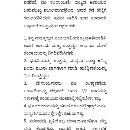
ಪಡೆದಿವೆ. ಭೂ ಕಂದಾಯವೇ ರಾಜ್ಯದ ಆದಾಯದ
ಬಹುಮುಖ್ಯ ಮೂಲವಾಗಿದ್ದರಿಂದ, ಅದರ ಕಡೆ ಹೆಚ್ಚಿಗೆ
ಗಮನಹರಿಸಿದನು. ಇವನು ಜಾರಿಗೆ ತಂದ ಕಂದಾಯ
ಸುಧಾರಣೆಯ ಪ್ರಮುಖ ಲಕ್ಷಣಗಳು:
ತನ್ನ ಸಾಮ್ರಾಜ್ಯದ ಎಲ್ಲಾ ಭೂಮಿಯನ್ನು ಅಳತೆಮಾಡಿಸಿ
ಅದರ ಉಳುಮೆ ಮತ್ತು ಉತ್ಪನ್ನದ ಆಧಾರದ ಮೇಲೆ
ಕಂದಾಯವನ್ನು ನಿಗದಿಪಡಿಸಿದನು.
ಭೂಮಿಯನ್ನು ಉತ್ತಮ, ಮಧ್ಯಮ ಮತ್ತು ಕನಿಷ್ಠ
ಎಂದು ಮೂರು ಭಾಗಗಳಾಗಿ ಮಾಡಿ, ಹುಟ್ಟುವಳಿಯನ್ನು
ನಿರ್ಧರಿಸುತ್ತಿದ್ದರು.
ಬೇಸಾಯಗಾರರು ಭೂ ಉತ್ಪಾದನೆಯ
ಸರಾಸರಿಯನ್ನು ಲೆಕ್ಕಹಾಕಿ ಅದರ 1/3 ಭಾಗವನ್ನು
ಸರ್ಕಾರಕ್ಕೆ ಕಂದಾಯದ ರೂಪದಲ್ಲಿ ಸಲ್ಲಿಸಬೇಕಾಗಿತ್ತು.
ಭೂ ಕಂದಾಯವನ್ನು ಹಣದ ರೂಪದಲ್ಲಿ ಇಲ್ಲವೆ ದವಸ
ಧಾನ್ಯಗಳ ರೂಪದಲ್ಲಿ ಸಲ್ಲಿಸಬಹುದಾಗಿತ್ತು.
ಸರಕಾರವು ಪ್ರತಿಯೊಬ್ಬ ಬೇಸಾಯಗಾರನಿಗೂ ಪಟ್ಟ
ವನ್ನು ಕೊಡುತ್ತಿತ್ತು. ಅದರಲ್ಲಿ ಆತನು ಸರ್ಕಾರಕ್ಕೆ