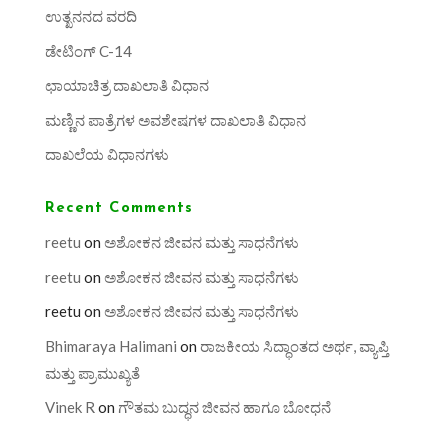
ಉತ್ಖನನದ ವರದಿ
ಡೇಟಿಂಗ್ C-14
ಛಾಯಾಚಿತ್ರ ದಾಖಲಾತಿ ವಿಧಾನ
ಮಣ್ಣಿನ ಪಾತ್ರೆಗಳ ಅವಶೇಷಗಳ ದಾಖಲಾತಿ ವಿಧಾನ
ದಾಖಲೆಯ ವಿಧಾನಗಳು
Recent Comments
reetu
on
ಅಶೋಕನ ಜೀವನ ಮತ್ತು ಸಾಧನೆಗಳು
reetu
on
ಅಶೋಕನ ಜೀವನ ಮತ್ತು ಸಾಧನೆಗಳು
reetu
on
ಅಶೋಕನ ಜೀವನ ಮತ್ತು ಸಾಧನೆಗಳು
Bhimaraya Halimani
on
ರಾಜಕೀಯ ಸಿದ್ಧಾಂತದ ಅರ್ಥ, ವ್ಯಾಪ್ತಿ
ಮತ್ತು ಪ್ರಾಮುಖ್ಯತೆ
Vinek R
on
ಗೌತಮ ಬುದ್ಧನ ಜೀವನ ಹಾಗೂ ಬೋಧನೆ