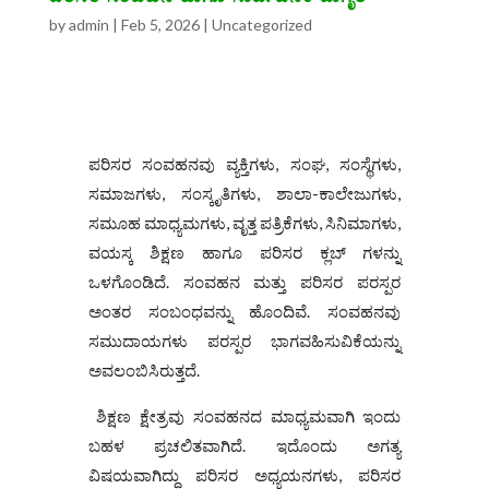
by
admin
|
Feb 5, 2026
|
Uncategorized
ಪರಿಸರ ಸಂವಹನವು ವ್ಯಕ್ತಿಗಳು, ಸಂಘ, ಸಂಸ್ಥೆಗಳು,
ಸಮಾಜಗಳು, ಸಂಸ್ಕೃತಿಗಳು, ಶಾಲಾ-ಕಾಲೇಜುಗಳು,
ಸಮೂಹ ಮಾಧ್ಯಮಗಳು, ವೃತ್ತ ಪತ್ರಿಕೆಗಳು, ಸಿನಿಮಾಗಳು,
ವಯಸ್ಕ ಶಿಕ್ಷಣ ಹಾಗೂ ಪರಿಸರ ಕ್ಲಬ್ ಗಳನ್ನು
ಒಳಗೊಂಡಿದೆ. ಸಂವಹನ ಮತ್ತು ಪರಿಸರ ಪರಸ್ಪರ
ಅಂತರ ಸಂಬಂಧವನ್ನು ಹೊಂದಿವೆ. ಸಂವಹನವು
ಸಮುದಾಯಗಳು ಪರಸ್ಪರ ಭಾಗವಹಿಸುವಿಕೆಯನ್ನು
ಅವಲಂಬಿಸಿರುತ್ತದೆ.
ಶಿಕ್ಷಣ ಕ್ಷೇತ್ರವು ಸಂವಹನದ ಮಾಧ್ಯಮವಾಗಿ ಇಂದು
ಬಹಳ ಪ್ರಚಲಿತವಾಗಿದೆ. ಇದೊಂದು ಅಗತ್ಯ
ವಿಷಯವಾಗಿದ್ದು ಪರಿಸರ ಅಧ್ಯಯನಗಳು, ಪರಿಸರ