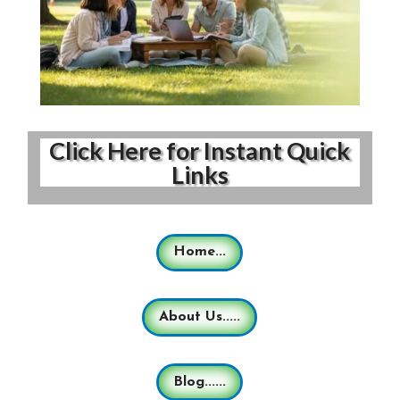
Click Here for Instant Quick
Links
Home...
About Us.....
Blog......