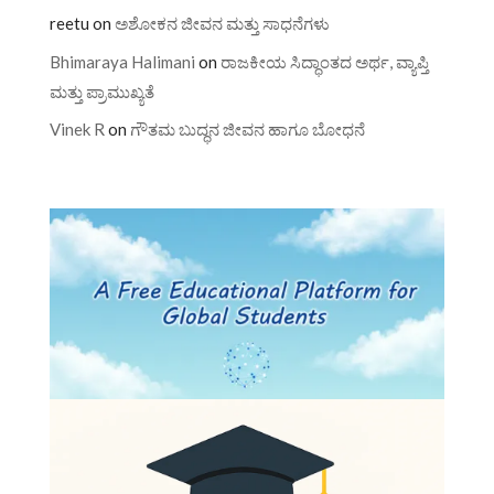
reetu
on
ಅಶೋಕನ ಜೀವನ ಮತ್ತು ಸಾಧನೆಗಳು
Bhimaraya Halimani
on
ರಾಜಕೀಯ ಸಿದ್ಧಾಂತದ ಅರ್ಥ, ವ್ಯಾಪ್ತಿ
ಮತ್ತು ಪ್ರಾಮುಖ್ಯತೆ
Vinek R
on
ಗೌತಮ ಬುದ್ಧನ ಜೀವನ ಹಾಗೂ ಬೋಧನೆ