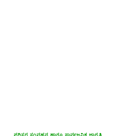
ಪರಿಸರ ಸಂವಹನ ಹಾಗೂ ಸಾರ್ವಜನಿಕ ಜಾಗೃತಿ