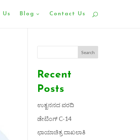
 Us
Blog
Contact Us
Search
Recent
Posts
ಉತ್ಖನನದ ವರದಿ
ಡೇಟಿಂಗ್ C-14
ಛಾಯಾಚಿತ್ರ ದಾಖಲಾತಿ