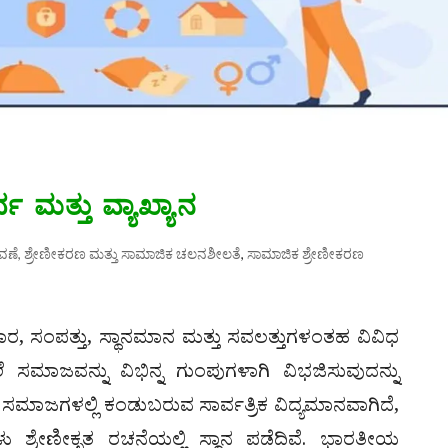
 ಮತ್ತು ವ್ಯಾಖ್ಯಾನ
ಣೆ, ಶ್ರೇಣೀಕರಣ ಮತ್ತು ಸಾಮಾಜಿಕ ಚಲನಶೀಲತೆ
,
ಸಾಮಾಜಿಕ ಶ್ರೇಣೀಕರಣ
ರ, ಸಂಪತ್ತು, ಸ್ಥಾನಮಾನ ಮತ್ತು ಸವಲತ್ತುಗಳಂತಹ ವಿವಿಧ
ಜವನ್ನು ವಿಭಿನ್ನ ಗುಂಪುಗಳಾಗಿ ವಿಭಜಿಸುವುದನ್ನು
 ಸಮಾಜಗಳಲ್ಲಿ ಕಂಡುಬರುವ ಸಾರ್ವತ್ರಿಕ ವಿದ್ಯಮಾನವಾಗಿದೆ,
ುಗಳು ಶ್ರೇಣೀಕೃತ ರಚನೆಯಲ್ಲಿ ಸ್ಥಾನ ಪಡೆದಿವೆ. ಭಾರತೀಯ