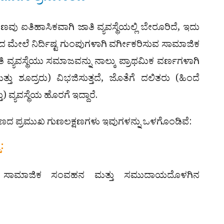
ವು ಐತಿಹಾಸಿಕವಾಗಿ ಜಾತಿ ವ್ಯವಸ್ಥೆಯಲ್ಲಿ ಬೇರೂರಿದೆ, ಇದು
ದ ಮೇಲೆ ನಿರ್ದಿಷ್ಟ ಗುಂಪುಗಳಾಗಿ ವರ್ಗೀಕರಿಸುವ ಸಾಮಾಜಿಕ
ಿ ವ್ಯವಸ್ಥೆಯು ಸಮಾಜವನ್ನು ನಾಲ್ಕು ಪ್ರಾಥಮಿಕ ವರ್ಣಗಳಾಗಿ
ು ಮತ್ತು ಶೂದ್ರರು) ವಿಭಜಿಸುತ್ತದೆ, ಜೊತೆಗೆ ದಲಿತರು (ಹಿಂದೆ
ು) ವ್ಯವಸ್ಥೆಯ ಹೊರಗೆ ಇದ್ದಾರೆ.
ದ ಪ್ರಮುಖ ಗುಣಲಕ್ಷಣಗಳು ಇವುಗಳನ್ನು ಒಳಗೊಂಡಿವೆ:
:
, ಸಾಮಾಜಿಕ ಸಂವಹನ ಮತ್ತು ಸಮುದಾಯದೊಳಗಿನ