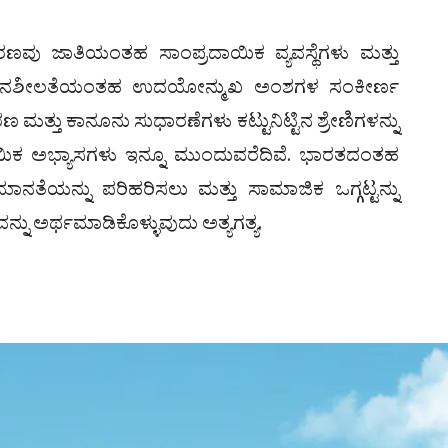
ರಣವು ಜಾತಿಯಂತಹ ಸಾಂಪ್ರದಾಯಿಕ ವ್ಯವಸ್ಥೆಗಳು ಮತ್ತು
ಗ ಚಲನಶೀಲತೆಯಂತಹ ಉದಯೋನ್ಮುಖ ಅಂಶಗಳ ಸಂಕೀರ್ಣ
 ಮತ್ತು ಕಾನೂನು ಸುಧಾರಣೆಗಳು ಕಟ್ಟುನಿಟ್ಟಿನ ಶ್ರೇಣಿಗಳನ್ನು
ರದಾಯಿಕ ಅಭ್ಯಾಸಗಳು ಇನ್ನೂ ಮುಂದುವರೆದಿವೆ. ಭಾರತದಂತಹ
ತೆಯನ್ನು ಪರಿಹರಿಸಲು ಮತ್ತು ಸಾಮಾಜಿಕ ಒಗ್ಗಟ್ಟನ್ನು
್ನು ಅರ್ಥಮಾಡಿಕೊಳ್ಳುವುದು ಅತ್ಯಗತ್ಯ.