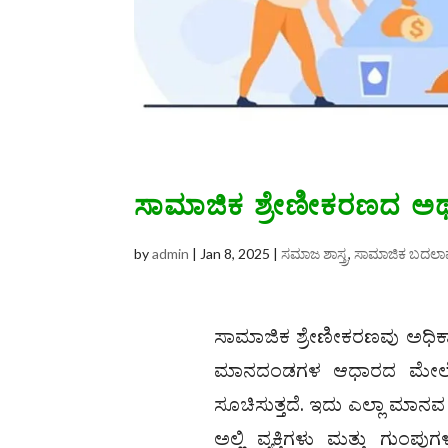
ಸಾಮಾಜಿಕ ಶ್ರೇಣೀಕರಣದ ಅರ್ಥ
by
admin
|
Jan 8, 2025
|
ಸಮಾಜ ಶಾಸ್ತ್ರ
,
ಸಾಮಾಜಿಕ ಬದಲಾವ
ಸಾಮಾಜಿಕ ಶ್ರೇಣೀಕರಣವು ಅಧಿಕಾ
ಮಾನದಂಡಗಳ ಆಧಾರದ ಮೇಲೆ ಸಮಾ
ಸೂಚಿಸುತ್ತದೆ. ಇದು ಎಲ್ಲಾ ಮಾನವ
ಅಲ್ಲಿ ವ್ಯಕ್ತಿಗಳು ಮತ್ತು ಗುಂಪ