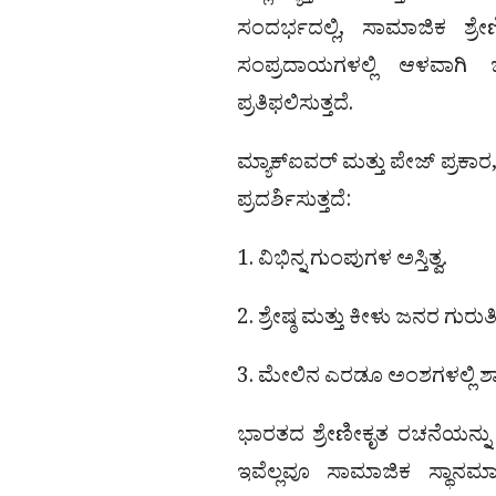
ಸಂದರ್ಭದಲ್ಲಿ, ಸಾಮಾಜಿಕ ಶ್ರ
ಸಂಪ್ರದಾಯಗಳಲ್ಲಿ ಆಳವಾಗಿ ಬೇ
ಪ್ರತಿಫಲಿಸುತ್ತದೆ.
ಮ್ಯಾಕ್‌ಐವರ್ ಮತ್ತು ಪೇಜ್ ಪ್ರಕ
ಪ್ರದರ್ಶಿಸುತ್ತದೆ:
1. ವಿಭಿನ್ನ ಗುಂಪುಗಳ ಅಸ್ತಿತ್ವ.
2. ಶ್ರೇಷ್ಠ ಮತ್ತು ಕೀಳು ಜನರ ಗುರುತಿ
3. ಮೇಲಿನ ಎರಡೂ ಅಂಶಗಳಲ್ಲಿ ಶಾ
ಭಾರತದ ಶ್ರೇಣೀಕೃತ ರಚನೆಯನ್ನು 
ಇವೆಲ್ಲವೂ ಸಾಮಾಜಿಕ ಸ್ಥಾನಮಾ