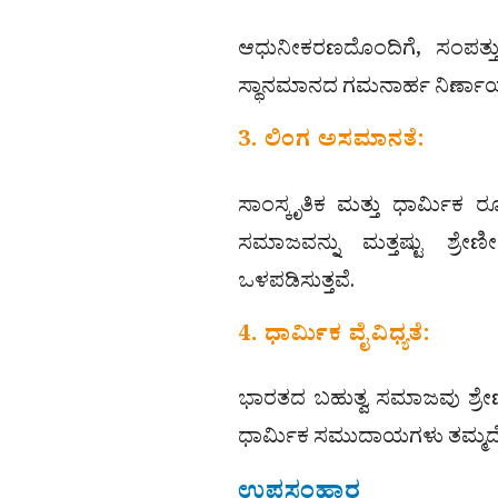
ಆಧುನೀಕರಣದೊಂದಿಗೆ, ಸಂಪತ್ತ
ಸ್ಥಾನಮಾನದ ಗಮನಾರ್ಹ ನಿರ್ಣಾ
3. ಲಿಂಗ ಅಸಮಾನತೆ:
ಸಾಂಸ್ಕೃತಿಕ ಮತ್ತು ಧಾರ್ಮಿಕ
ಸಮಾಜವನ್ನು ಮತ್ತಷ್ಟು ಶ್ರೇಣೀ
ಒಳಪಡಿಸುತ್ತವೆ.
4. ಧಾರ್ಮಿಕ ವೈವಿಧ್ಯತೆ:
ಭಾರತದ ಬಹುತ್ವ ಸಮಾಜವು ಶ್ರೇಣ
ಧಾರ್ಮಿಕ ಸಮುದಾಯಗಳು ತಮ್ಮದೇ ಆದ
ಉಪಸಂಹಾರ