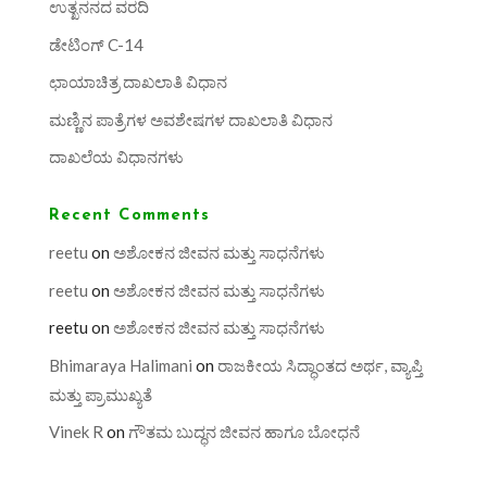
ಉತ್ಖನನದ ವರದಿ
ಡೇಟಿಂಗ್ C-14
ಛಾಯಾಚಿತ್ರ ದಾಖಲಾತಿ ವಿಧಾನ
ಮಣ್ಣಿನ ಪಾತ್ರೆಗಳ ಅವಶೇಷಗಳ ದಾಖಲಾತಿ ವಿಧಾನ
ದಾಖಲೆಯ ವಿಧಾನಗಳು
Recent Comments
reetu
on
ಅಶೋಕನ ಜೀವನ ಮತ್ತು ಸಾಧನೆಗಳು
reetu
on
ಅಶೋಕನ ಜೀವನ ಮತ್ತು ಸಾಧನೆಗಳು
reetu
on
ಅಶೋಕನ ಜೀವನ ಮತ್ತು ಸಾಧನೆಗಳು
Bhimaraya Halimani
on
ರಾಜಕೀಯ ಸಿದ್ಧಾಂತದ ಅರ್ಥ, ವ್ಯಾಪ್ತಿ
ಮತ್ತು ಪ್ರಾಮುಖ್ಯತೆ
Vinek R
on
ಗೌತಮ ಬುದ್ಧನ ಜೀವನ ಹಾಗೂ ಬೋಧನೆ