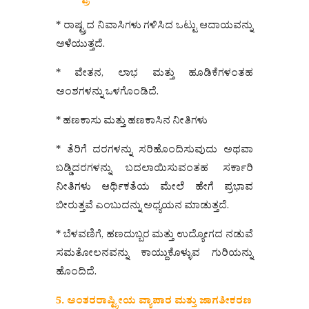
* ರಾಷ್ಟ್ರದ ನಿವಾಸಿಗಳು ಗಳಿಸಿದ ಒಟ್ಟು ಆದಾಯವನ್ನು
ಅಳೆಯುತ್ತದೆ.
* ವೇತನ, ಲಾಭ ಮತ್ತು ಹೂಡಿಕೆಗಳಂತಹ
ಅಂಶಗಳನ್ನು ಒಳಗೊಂಡಿದೆ.
* ಹಣಕಾಸು ಮತ್ತು ಹಣಕಾಸಿನ ನೀತಿಗಳು
* ತೆರಿಗೆ ದರಗಳನ್ನು ಸರಿಹೊಂದಿಸುವುದು ಅಥವಾ
ಬಡ್ಡಿದರಗಳನ್ನು ಬದಲಾಯಿಸುವಂತಹ ಸರ್ಕಾರಿ
ನೀತಿಗಳು ಆರ್ಥಿಕತೆಯ ಮೇಲೆ ಹೇಗೆ ಪ್ರಭಾವ
ಬೀರುತ್ತವೆ ಎಂಬುದನ್ನು ಅಧ್ಯಯನ ಮಾಡುತ್ತದೆ.
* ಬೆಳವಣಿಗೆ, ಹಣದುಬ್ಬರ ಮತ್ತು ಉದ್ಯೋಗದ ನಡುವೆ
ಸಮತೋಲನವನ್ನು ಕಾಯ್ದುಕೊಳ್ಳುವ ಗುರಿಯನ್ನು
ಹೊಂದಿದೆ.
5. ಅಂತರರಾಷ್ಟ್ರೀಯ ವ್ಯಾಪಾರ ಮತ್ತು ಜಾಗತೀಕರಣ