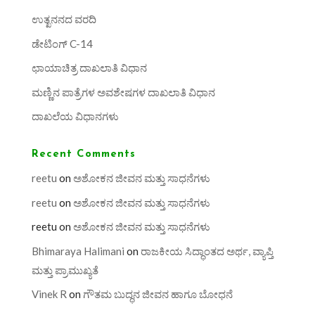
ಉತ್ಖನನದ ವರದಿ
ಡೇಟಿಂಗ್ C-14
ಛಾಯಾಚಿತ್ರ ದಾಖಲಾತಿ ವಿಧಾನ
ಮಣ್ಣಿನ ಪಾತ್ರೆಗಳ ಅವಶೇಷಗಳ ದಾಖಲಾತಿ ವಿಧಾನ
ದಾಖಲೆಯ ವಿಧಾನಗಳು
Recent Comments
reetu
on
ಅಶೋಕನ ಜೀವನ ಮತ್ತು ಸಾಧನೆಗಳು
reetu
on
ಅಶೋಕನ ಜೀವನ ಮತ್ತು ಸಾಧನೆಗಳು
reetu
on
ಅಶೋಕನ ಜೀವನ ಮತ್ತು ಸಾಧನೆಗಳು
Bhimaraya Halimani
on
ರಾಜಕೀಯ ಸಿದ್ಧಾಂತದ ಅರ್ಥ, ವ್ಯಾಪ್ತಿ
ಮತ್ತು ಪ್ರಾಮುಖ್ಯತೆ
Vinek R
on
ಗೌತಮ ಬುದ್ಧನ ಜೀವನ ಹಾಗೂ ಬೋಧನೆ