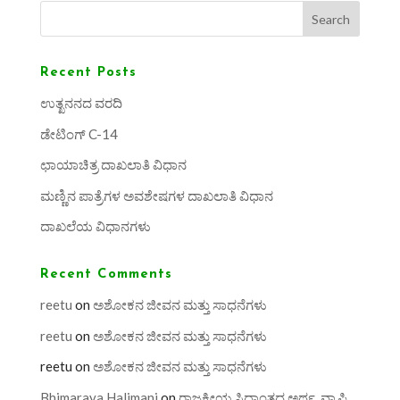
Search
Recent Posts
ಉತ್ಖನನದ ವರದಿ
ಡೇಟಿಂಗ್ C-14
ಛಾಯಾಚಿತ್ರ ದಾಖಲಾತಿ ವಿಧಾನ
ಮಣ್ಣಿನ ಪಾತ್ರೆಗಳ ಅವಶೇಷಗಳ ದಾಖಲಾತಿ ವಿಧಾನ
ದಾಖಲೆಯ ವಿಧಾನಗಳು
Recent Comments
reetu
on
ಅಶೋಕನ ಜೀವನ ಮತ್ತು ಸಾಧನೆಗಳು
reetu
on
ಅಶೋಕನ ಜೀವನ ಮತ್ತು ಸಾಧನೆಗಳು
reetu
on
ಅಶೋಕನ ಜೀವನ ಮತ್ತು ಸಾಧನೆಗಳು
Bhimaraya Halimani
on
ರಾಜಕೀಯ ಸಿದ್ಧಾಂತದ ಅರ್ಥ, ವ್ಯಾಪ್ತಿ