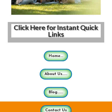
Click Here for Instant Quick
Links
Home...
About Us.....
Blog......
Contact Us