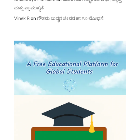
ಮತ್ತು ಪ್ರಾಮುಖ್ಯತೆ
Vinek R
on
ಗೌತಮ ಬುದ್ಧನ ಜೀವನ ಹಾಗೂ ಬೋಧನೆ