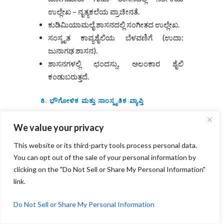
ಉಲ್ಲೇಖ – ನೃತ್ಯಕಲೆಯ ಪ್ರಾಚೀನತೆ.
ಕುಡಿಮಿಯಾಮಲೈ ಶಾಸನದಲ್ಲಿ ಸಂಗೀತದ ಉಲ್ಲೇಖ.
ಸಂಸ್ಕೃತ ಕಾವ್ಯಶೈಲಿಯ ಬೆಳವಣಿಗೆ (ಉದಾ:
ಜುನಾಗಢ ಶಾಸನ).
ಶಾಸನಗಳಲ್ಲಿ ಛಂದಸ್ಸು, ಅಲಂಕಾರ ಶೈಲಿ
ಕಂಡುಬರುತ್ತದೆ.
8. ಭೌಗೋಳಿಕ ಮತ್ತು ಸಾಂಸ್ಕೃತಿಕ ವ್ಯಾಪ್ತಿ
ಕರ್ನಾಟಕದ ಹೆರಗು ಶಾಸನದಲ್ಲಿ ಕಾಶ್ಮೀರ ಮೂಲದ
We value your privacy
ಕುಟುಂಬದ ವಲಸೆ ಉಲ್ಲೇಖ.
ಜಾವಾ, ಸುಮಾತ್ರಾ, ಬೋರ್ನಿಯೋ ಪ್ರದೇಶಗಳಲ್ಲಿ
This website or its third-party tools process personal data.
You can opt out of the sale of your personal information by
ದೊರೆತ ಭಾರತೀಯ ಪ್ರಭಾವದ ಶಾಸನಗಳು
clicking on the "Do Not Sell or Share My Personal Information"
ಭಾರತೀಯ ಸಂಸ್ಕೃತಿಯ ವಿಸ್ತಾರವನ್ನು ತೋರಿಸುತ್ತವೆ.
link.
ವಿದೇಶಗಳೊಂದಿಗೆ ವ್ಯಾಪಾರ ಮತ್ತು ಸಾಂಸ್ಕೃತಿಕ
ಸಂಪರ್ಕದ ಸಾಕ್ಷ್ಯ.
Do Not Sell or Share My Personal Information
ಉಪಸಂಹಾರ