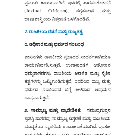
ಪ್ರಮುಖ ಕಾರ್ಯವಾಗಿದೆ. ಇದರಲ್ಲಿ ಪಾಠಸಂಶೋಧನೆ
(Textual Criticism), ಪಠ್ಯತೂಲನೆ ಮತ್ತು
ಭಾಷಾಶಾಸ್ತ್ರೀಯ ವಿಶ್ಲೇಷಣೆ ಒಳಗೊಂಡಿವೆ.
2. ರಾಜಕೀಯ ರಚನೆ ಮತ್ತು ರಾಜ್ಯತತ್ವ
೧. ಅಧಿಕಾರ ಮತ್ತು ಧರ್ಮದ ಸಂಬಂಧ
ಶಾಸನಗಳು ರಾಜಕೀಯ ಪ್ರಚಾರದ ಸಾಧನಗಳಾಗಿಯೂ
ಕಾರ್ಯನಿರ್ವಹಿಸುತ್ತವೆ. ಉದಾಹರಣೆಗೆ
ಅಶೋಕನ
ಧಮ್ಮಶಾಸನಗಳು ರಾಜಕೀಯ ಆಡಳಿತ ಮತ್ತು ನೈತಿಕ
ತತ್ವಗಳನ್ನು ಒಟ್ಟುಗೂಡಿಸುತ್ತವೆ. ಇದರಿಂದ ರಾಜ್ಯ ಮತ್ತು
ಧರ್ಮದ ಸಂಬಂಧದ ಬಗ್ಗೆ ಆಳವಾದ ಅಧ್ಯಯನ
ಸಾಧ್ಯವಾಗುತ್ತದೆ.
೨. ಸಾಮ್ರಾಜ್ಯ ಮತ್ತು ಪ್ರಾದೇಶಿಕತೆ:
ಸಮುದ್ರಗುಪ್ತನ
ಪ್ರಶಸ್ತಿ ಶಾಸನವು ಸಾಮ್ರಾಜ್ಯ ವಿಸ್ತರಣೆ ಮತ್ತು ರಾಜಕೀಯ
ಮಾನ್ಯತೆಯ ಸ್ಥಾಪನೆಯ ಉದಾಹರಣೆಯಾಗಿದೆ. ಇಂತಹ
ಶಾಸನಗಳು ಕೇಂದ್ರ ಮತ್ತು ಪ್ರಾಂತೀಯ ಆಡಳಿತದ