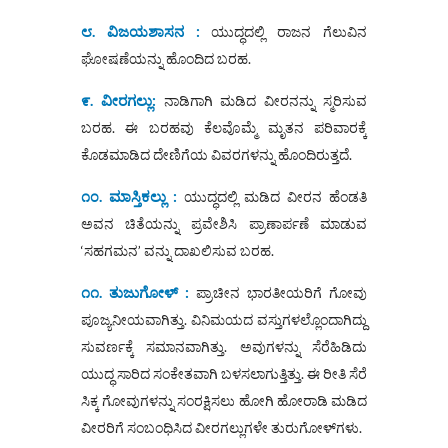
೮. ವಿಜಯಶಾಸನ :
ಯುದ್ಧದಲ್ಲಿ ರಾಜನ ಗೆಲುವಿನ
ಘೋಷಣೆಯನ್ನು ಹೊಂದಿದ ಬರಹ.
೯. ವೀರಗಲ್ಲು:
ನಾಡಿಗಾಗಿ ಮಡಿದ ವೀರನನ್ನು ಸ್ಮರಿಸುವ
ಬರಹ. ಈ ಬರಹವು ಕೆಲವೊಮ್ಮೆ ಮೃತನ ಪರಿವಾರಕ್ಕೆ
ಕೊಡಮಾಡಿದ ದೇಣಿಗೆಯ ವಿವರಗಳನ್ನು ಹೊಂದಿರುತ್ತದೆ.
೧೦. ಮಾಸ್ತಿಕಲ್ಲು :
ಯುದ್ಧದಲ್ಲಿ ಮಡಿದ ವೀರನ ಹೆಂಡತಿ
ಅವನ ಚಿತೆಯನ್ನು ಪ್ರವೇಶಿಸಿ ಪ್ರಾಣಾರ್ಪಣೆ ಮಾಡುವ
‘ಸಹಗಮನ’ ವನ್ನು ದಾಖಲಿಸುವ ಬರಹ.
೧೧. ತುಜುಗೋಳ್ :
ಪ್ರಾಚೀನ ಭಾರತೀಯರಿಗೆ ಗೋವು
ಪೂಜ್ಯನೀಯವಾಗಿತ್ತು. ವಿನಿಮಯದ ವಸ್ತುಗಳಲ್ಲೊಂದಾಗಿದ್ದು
ಸುವರ್ಣಕ್ಕೆ ಸಮಾನವಾಗಿತ್ತು. ಅವುಗಳನ್ನು ಸೆರೆಹಿಡಿದು
ಯುದ್ಧ ಸಾರಿದ ಸಂಕೇತವಾಗಿ ಬಳಸಲಾಗುತ್ತಿತ್ತು. ಈ ರೀತಿ ಸೆರೆ
ಸಿಕ್ಕ ಗೋವುಗಳನ್ನು ಸಂರಕ್ಷಿಸಲು ಹೋಗಿ ಹೋರಾಡಿ ಮಡಿದ
ವೀರರಿಗೆ ಸಂಬಂಧಿಸಿದ ವೀರಗಲ್ಲುಗಳೇ ತುರುಗೋಳ್‌ಗಳು.