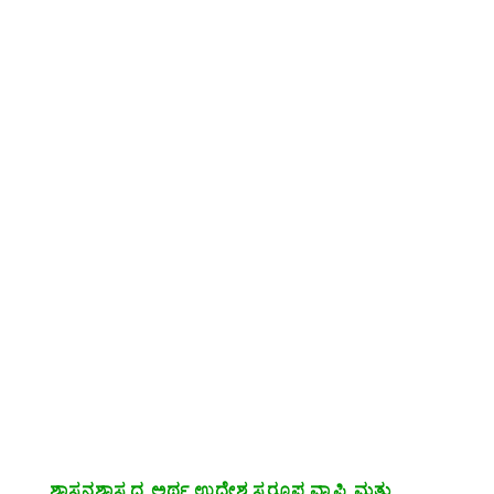
ಶಾಸನಶಾಸ್ತ್ರದ ಅರ್ಥ,ಉದ್ದೇಶ,ಸ್ವರೂಪ,ವ್ಯಾಪ್ತಿ ಮತ್ತು