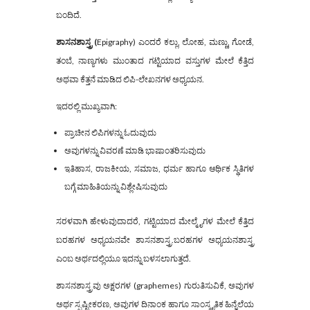
ಬಂದಿದೆ.
ಶಾಸನಶಾಸ್ತ್ರ
(
Epigraphy) ಎಂದರೆ ಕಲ್ಲು, ಲೋಹ, ಮಣ್ಣು, ಗೋಡೆ,
ತಂಬೆ, ನಾಣ್ಯಗಳು ಮುಂತಾದ ಗಟ್ಟಿಯಾದ ವಸ್ತುಗಳ ಮೇಲೆ ಕೆತ್ತಿದ
ಅಥವಾ ಕೆತ್ತನೆ ಮಾಡಿದ ಲಿಪಿ-ಲೇಖನಗಳ ಅಧ್ಯಯನ.
ಇದರಲ್ಲಿ ಮುಖ್ಯವಾಗಿ:
ಪ್ರಾಚೀನ ಲಿಪಿಗಳನ್ನು ಓದುವುದು
ಅವುಗಳನ್ನು ವಿವರಣೆ ಮಾಡಿ ಭಾಷಾಂತರಿಸುವುದು
ಇತಿಹಾಸ, ರಾಜಕೀಯ, ಸಮಾಜ, ಧರ್ಮ ಹಾಗೂ ಆರ್ಥಿಕ ಸ್ಥಿತಿಗಳ
ಬಗ್ಗೆ ಮಾಹಿತಿಯನ್ನು ವಿಶ್ಲೇಷಿಸುವುದು
ಸರಳವಾಗಿ ಹೇಳುವುದಾದರೆ, ಗಟ್ಟಿಯಾದ ಮೇಲ್ಮೈಗಳ ಮೇಲೆ ಕೆತ್ತಿದ
ಬರಹಗಳ ಅಧ್ಯಯನವೇ ಶಾಸನಶಾಸ್ತ್ರ.ಬರಹಗಳ ಅಧ್ಯಯನಶಾಸ್ತ್ರ
ಎಂಬ ಅರ್ಥದಲ್ಲಿಯೂ ಇದನ್ನು ಬಳಸಲಾಗುತ್ತದೆ.
ಶಾಸನಶಾಸ್ತ್ರವು ಅಕ್ಷರಗಳ (graphemes) ಗುರುತಿಸುವಿಕೆ, ಅವುಗಳ
ಅರ್ಥ ಸ್ಪಷ್ಟೀಕರಣ, ಅವುಗಳ ದಿನಾಂಕ ಹಾಗೂ ಸಾಂಸ್ಕೃತಿಕ ಹಿನ್ನೆಲೆಯ