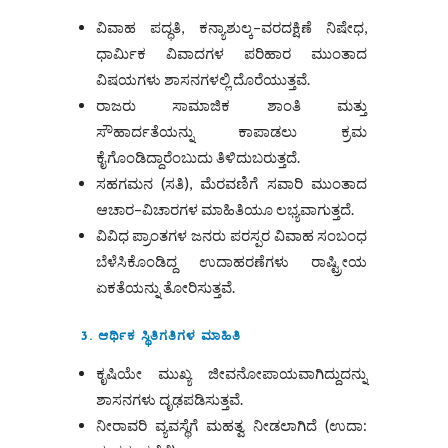
ವಿವಾಹ ಪದ್ಧತಿ, ಕನ್ಯಾಶುಲ್ಕ–ವರದಕ್ಷಿಣೆ ನಿಷೇಧ,
ಧಾರ್ಮಿಕ ವಿವಾದಗಳ ಪರಿಹಾರ ಮುಂತಾದ
ವಿಷಯಗಳು ಶಾಸನಗಳಲ್ಲಿ ದೊರೆಯುತ್ತವೆ.
ರಾಜರು ಸಾಮಾಜಿಕ ಶಾಂತಿ ಮತ್ತು
ಸೌಹಾರ್ದತೆಯನ್ನು ಕಾಪಾಡಲು ಕ್ರಮ
ಕೈಗೊಂಡಿದ್ದಾರೆಂಬುದು ತಿಳಿದುಬರುತ್ತದೆ.
ಸಹಗಮನ (ಸತಿ), ಮೆರವಣಿಗೆ ಸವಾರಿ ಮುಂತಾದ
ಆಚಾರ–ವಿಚಾರಗಳ ಮಾಹಿತಿಯೂ ಲಭ್ಯವಾಗುತ್ತದೆ.
ವಿವಿಧ ಪ್ರಾಂತಗಳ ಜನರು ಪರಸ್ಪರ ವಿವಾಹ ಸಂಬಂಧ
ಬೆಳೆಸಿಕೊಂಡಿದ್ದ ಉದಾಹರಣೆಗಳು ರಾಷ್ಟ್ರೀಯ
ಏಕತೆಯನ್ನು ತೋರಿಸುತ್ತವೆ.
3. ಆರ್ಥಿಕ ಸ್ಥಿತಿಗತಿಗಳ ಮಾಹಿತಿ
ಕೃಷಿಯೇ ಮುಖ್ಯ ಜೀವನೋಪಾಯವಾಗಿದ್ದುದನ್ನು
ಶಾಸನಗಳು ದೃಢಪಡಿಸುತ್ತವೆ.
ನೀರಾವರಿ ವ್ಯವಸ್ಥೆಗೆ ಮಹತ್ವ ನೀಡಲಾಗಿದೆ (ಉದಾ: