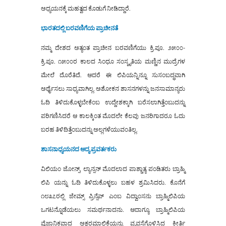
ಅಧ್ಯಯನಕ್ಕೆ ಮಹತ್ವದ ಕೊಡುಗೆ ನೀಡಿದ್ದಾರೆ.
ಭಾರತದಲ್ಲಿ ಬರವಣಿಗೆಯ ಪ್ರಾಚೀನತೆ
ನಮ್ಮ ದೇಶದ ಅತ್ಯಂತ ಪ್ರಾಚೀನ ಬರವಣಿಗೆಯು ಕ್ರಿ.ಪೂ. ೨೫೦೦-
ಕ್ರಿ.ಪೂ. ೧೫೦೦ರ ಕಾಲದ ಸಿಂಧೂ ಸಂಸ್ಕೃತಿಯ ಮಣ್ಣಿನ ಮುದ್ರೆಗಳ
ಮೇಲೆ ದೊರೆತಿದೆ. ಆದರೆ ಈ ಲಿಪಿಯನ್ನಿನ್ನೂ ಸುಸಂಬದ್ಧವಾಗಿ
ಅರ್ಥೈಸಲು ಸಾಧ್ಯವಾಗಿಲ್ಲ. ಅಶೋಕನ ಶಾಸನಗಳನ್ನು ಜನಸಾಮಾನ್ಯರು
ಓದಿ ತಿಳಿದುಕೊಳ್ಳಬೇಕೆಂಬ ಉದ್ದೇಶಕ್ಕಾಗಿ ಬರೆಸಲಾಗಿತ್ತೆಂಬುದನ್ನು
ಪರಿಗಣಿಸಿದರೆ ಆ ಕಾಲಕ್ಕಿಂತ ಮೊದಲೇ ಕೆಲವು ಜನರಿಗಾದರೂ ಓದು
ಬರಹ ತಿಳಿದಿತ್ತೆಂಬುದನ್ನು ಅಲ್ಲಗಳೆಯುವಂತಿಲ್ಲ.
ಶಾಸನಾಧ್ಯಯನದ ಆದ್ಯ ಪ್ರವರ್ತಕರು
ವಿಲಿಯಂ ಜೋನ್ಸ್, ಲ್ಯಾನ್ಸನ್ ಮೊದಲಾದ ಪಾಶ್ಚಾತ್ಯ ಪಂಡಿತರು ಬ್ರಾಹ್ಮಿ
ಲಿಪಿ ಯನ್ನು ಓದಿ ತಿಳಿದುಕೊಳ್ಳಲು ಬಹಳ ಶ್ರಮಿಸಿದರು. ಕೊನೆಗೆ
೧೮೩೭ರಲ್ಲಿ ಜೇಮ್ಸ್ ಪ್ರಿನ್ಸೆಪ್ ಎಂಬ ವಿದ್ವಾಂಸನು ಬ್ರಾಹ್ಮಿಲಿಪಿಯ
ಒಗಟನ್ನೊಡೆಯಲು ಸಮರ್ಥನಾದನು. ಆದಾಗ್ಯೂ ಬ್ರಾಹ್ಮಿಲಿಪಿಯ
ವೈಜ್ಞಾನಿಕವಾದ ಅಕ್ಷರಮಾಲಿಕೆಯನ್ನು ವ್ಯವಸ್ಥೆಗೊಳಿಸಿದ ಕೀರ್ತಿ