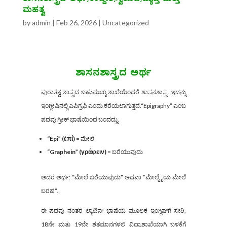
ಮಹತ್ವ
by
admin
|
Feb 26, 2026
|
Uncategorized
ಶಾಸನಶಾಸ್ತ್ರದ ಅರ್ಥ
ಪುರಾತತ್ವ ಶಾಸ್ತ್ರದ ಬಹುಮುಖ್ಯ ಶಾಖೆಯೆಂದರೆ ಶಾಸನಶಾಸ್ತ್ರ. ಇದನ್ನು
ಇಂಗ್ಲೀಷಿನಲ್ಲಿ ಎಪಿಗ್ರಫಿ ಎಂದು ಕರೆಯಲಾಗುತ್ತದೆ.“Epigraphy” ಎಂಬ
ಪದವು ಗ್ರೀಕ್ ಭಾಷೆಯಿಂದ ಬಂದದ್ದು.
“Epi” (ἐπί)
= ಮೇಲೆ
“Graphein” (γράφειν)
= ಬರೆಯುವುದು
ಅದರ ಅರ್ಥ:
“
ಮೇಲೆ ಬರೆಯುವುದು
”
ಅಥವಾ “ಮೇಲ್ಮೈಯ ಮೇಲೆ
ಬರಹ”.
ಈ ಪದವು ನಂತರ ಲ್ಯಾಟಿನ್ ಭಾಷೆಯ ಮೂಲಕ ಇಂಗ್ಲಿಷ್‌ಗೆ ಸೇರಿ,
18ನೇ ಮತ್ತು 19ನೇ ಶತಮಾನಗಳಲ್ಲಿ ವಿದ್ಯಾಶಾಖೆಯಾಗಿ ಬಳಕೆಗೆ