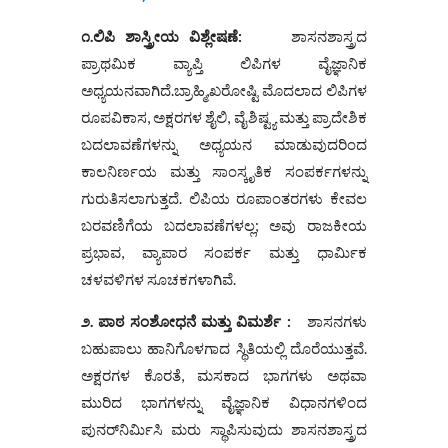
೧.ಲಿಪಿ ಶಾಸ್ತ್ರೀಯ ವಿಶ್ಲೇಷಣೆ:
ಶಾಸನಶಾಸ್ತ್ರದ
ಪ್ರಾಥಮಿಕ ವ್ಯಾಪ್ತಿ ಲಿಪಿಗಳ ವೈಜ್ಞಾನಿಕ
ಅಧ್ಯಯನವಾಗಿದೆ.ಬ್ರಾಹ್ಮಿ,ಖರೋಷ್ಟಿ ಮೊದಲಾದ ಲಿಪಿಗಳ
ರೂಪವಿಕಾಸ, ಅಕ್ಷರಗಳ ಶೈಲಿ, ವೈಶಿಷ್ಟ್ಯ ಮತ್ತು ಪ್ರಾದೇಶಿಕ
ಬದಲಾವಣೆಗಳನ್ನು ಅಧ್ಯಯನ ಮಾಡುವುದರಿಂದ
ಕಾಲನಿರ್ಣಯ ಮತ್ತು ಸಾಂಸ್ಕೃತಿಕ ಸಂಪರ್ಕಗಳನ್ನು
ಗುರುತಿಸಲಾಗುತ್ತದೆ. ಲಿಪಿಯ ರೂಪಾಂತರಗಳು ಕೇವಲ
ಬರವಣಿಗೆಯ ಬದಲಾವಣೆಗಳಲ್ಲ; ಅವು ರಾಜಕೀಯ
ಪ್ರಭಾವ, ವ್ಯಾಪಾರ ಸಂಪರ್ಕ ಮತ್ತು ಧಾರ್ಮಿಕ
ಚಳವಳಿಗಳ ಸೂಚಕಗಳಾಗಿವೆ.
೨. ಪಾಠ ಸಂಶೋಧನೆ ಮತ್ತು ವಿಮರ್ಶೆ :
ಶಾಸನಗಳು
ಬಹುಪಾಲು ಹಾನಿಗೊಳಗಾದ ಸ್ಥಿತಿಯಲ್ಲಿ ದೊರೆಯುತ್ತವೆ.
ಅಕ್ಷರಗಳ ಕೊರತೆ, ಮಸಕಾದ ಭಾಗಗಳು ಅಥವಾ
ಮುರಿದ ಭಾಗಗಳನ್ನು ವೈಜ್ಞಾನಿಕ ವಿಧಾನಗಳಿಂದ
ಪುನರ್‌ನಿರ್ಮಿಸಿ ಮರು ಸ್ಥಾಪಿಸುವುದು ಶಾಸನಶಾಸ್ತ್ರದ