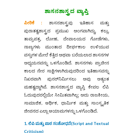
ಶಾಸನಶಾಸ್ತ್ರದ
ವ್ಯಾಪ್ತಿ
ಪೀಠಿಕೆ :
ಶಾಸನಶಾಸ್ತ್ರವು ಇತಿಹಾಸ ಮತ್ತು
ಪುರಾತತ್ವಶಾಸ್ತ್ರದ ಪ್ರಮುಖ ಅಂಗವಾಗಿದ್ದು, ಕಲ್ಲು,
ತಾಮ್ರಪತ್ರ, ಲೋಹ, ದೇವಾಲಯದ ಗೋಡೆಗಳು,
ನಾಣ್ಯಗಳು ಮುಂತಾದ ದೀರ್ಘಕಾಲ ಉಳಿಯುವ
ವಸ್ತುಗಳ ಮೇಲೆ ಕೆತ್ತಿದ ಅಥವಾ ಬರೆಯಲಾದ ಶಾಸನಗಳ
ಅಧ್ಯಯನವನ್ನು ಒಳಗೊಂಡಿದೆ. ಶಾಸನಗಳು ಪ್ರಾಚೀನ
ಕಾಲದ ನೇರ ಸಾಕ್ಷಿಗಳಾಗಿರುವುದರಿಂದ ಇತಿಹಾಸವನ್ನು
ನಿಖರವಾಗಿ ಪುನರ್‌ನಿರ್ಮಿಸಲು ಅವು ಅತ್ಯಂತ
ಮಹತ್ವದ್ದಾಗಿವೆ. ಶಾಸನಶಾಸ್ತ್ರದ ವ್ಯಾಪ್ತಿ ಕೇವಲ ಲಿಪಿ
ಓದುವುದರಲ್ಲಿಯೇ ಸೀಮಿತವಾಗಿಲ್ಲ; ಅದು ರಾಜಕೀಯ,
ಸಾಮಾಜಿಕ, ಆರ್ಥಿಕ, ಧಾರ್ಮಿಕ ಮತ್ತು ಸಾಂಸ್ಕೃತಿಕ
ಜೀವನದ ಎಲ್ಲಾ ಆಯಾಮಗಳನ್ನು ಒಳಗೊಂಡಿದೆ.
1. ಲಿಪಿ ಮತ್ತು ಪಾಠ ಸಂಶೋಧನೆ(Script and Textual
Criticism)