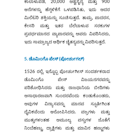
ಕಾಲಾಳುಪಡೆ, 20,000 ಅಶ್ವಸೈನ್ಯ ಮತ್ತು 900
ಆನೆಗಳನ್ನು ಹೆಗ್ಗಳಿಕೆಗೆ ಒಳಪಡಿಸಿತು, ಇದು ಅದರ
ಮಿಲಿಟರಿ ಶಕ್ತಿಯನ್ನು ಸೂಚಿಸುತ್ತದೆ. ತಾಮ್ರ, ಪಾದರಸ,
ಕೇಸರಿ ಮತ್ತು ಇತರ ಬೆಲೆಬಾಳುವ ಸರಕುಗಳ
ಪ್ರವರ್ಧಮಾನದ ವ್ಯಾಪಾರವನ್ನು ಅವರು ವಿವರಿಸಿದರು,
ಇದು ಸಾಮ್ರಾಜ್ಯದ ಆರ್ಥಿಕ ಚೈತನ್ಯವನ್ನು ವಿವರಿಸುತ್ತದೆ.
5. ಡೊಮಿಂಗೊ
ಪೇಸ್ (ಪೋರ್ಚುಗಲ್)
1526 ರಲ್ಲಿ, ಇನ್ನೊಬ್ಬ ಪೋರ್ಚುಗೀಸ್ ಸಂದರ್ಶಕರಾದ
ಡೊಮಿಂಗೊ ​​ಪೇಸ್ ವಿಜಯನಗರವನ್ನು
ಪರಿಶೋಧಿಸಿದರು ಮತ್ತು ರಾಜಧಾನಿಯ ಬೀದಿಗಳು
ಅಸಾಧಾರಣವಾಗಿ ಸುಂದರವೆಂದು ಕಂಡುಕೊಂಡರು,
ಅವುಗಳ ವಿನ್ಯಾಸವನ್ನು ಮಾನವ ಸ್ಫೂರ್ತಿಗಿಂತ
ದೈವಿಕವೆಂದು ಆರೋಪಿಸಿದರು. ವಜ್ರಗಳು ಮತ್ತು
ಮುತ್ತುಗಳಂತಹ ಅಮೂಲ್ಯ ವಸ್ತುಗಳ ಜೊತೆಗೆ
ನಿಂಬೆಹಣ್ಣು, ದ್ರಾಕ್ಷಿಗಳು ಮತ್ತು ಮಾವಿನ ಹಣ್ಣುಗಳು