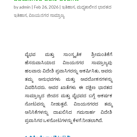
by
admin
|
Feb 26, 2026
|
ಇತಿಹಾಸ
,
ಮಧ್ಯಕಾಲೀನ ಭಾರತದ
ಇತಿಹಾಸ
,
ವಿಜಯನಗರ ಸಾಮ್ರಾಜ್ಯ
ವೈಭವ ಮತ್ತು ಸಾಂಸ್ಕೃತಿಕ ಶ್ರೀಮಂತಿಕೆಗೆ
ಹೆಸರುವಾಸಿಯಾದ ವಿಜಯನಗರ ಸಾಮ್ರಾಜ್ಯವು
ಹಲವಾರು ವಿದೇಶಿ ಪ್ರವಾಸಿಗರನ್ನು ಆಕರ್ಷಿಸಿತು, ಅವರು
ತಮ್ಮ ಅನುಭವಗಳು ಮತ್ತು ಅವಲೋಕನಗಳನ್ನು
ವಿವರಿಸಿದರು. ಅವರ ಖಾತೆಗಳು ಈ ದಕ್ಷಿಣ ಭಾರತದ
ಸಾಮ್ರಾಜ್ಯದ ಜೀವನ ಮತ್ತು ವೈಭವದ ಬಗ್ಗೆ ಆಕರ್ಷಕ
ನೋಟವನ್ನು ನೀಡುತ್ತವೆ. ವಿಜಯನಗರದ ತಮ್ಮ
ಅನಿಸಿಕೆಗಳನ್ನು ದಾಖಲಿಸಿದ ಗಮನಾರ್ಹ ವಿದೇಶಿ
ಪ್ರವಾಸಿಗರ ಒಳನೋಟಗಳನ್ನು ಕೆಳಗೆ ನೀಡಲಾಗಿದೆ.