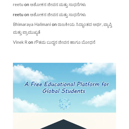
reetu
on
ಅಶೋಕನ ಜೀವನ ಮತ್ತು ಸಾಧನೆಗಳು
reetu
on
ಅಶೋಕನ ಜೀವನ ಮತ್ತು ಸಾಧನೆಗಳು
Bhimaraya Halimani
on
ರಾಜಕೀಯ ಸಿದ್ಧಾಂತದ ಅರ್ಥ, ವ್ಯಾಪ್ತಿ
ಮತ್ತು ಪ್ರಾಮುಖ್ಯತೆ
Vinek R
on
ಗೌತಮ ಬುದ್ಧನ ಜೀವನ ಹಾಗೂ ಬೋಧನೆ