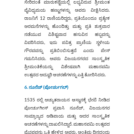
ಸೇರಿದಂತೆ ಮಾರುಕಟ್ಟೆಯಲ್ಲಿ ಲಭ್ಯವಿರುವ ಶ್ರೀಮಂತ
ವೈವಿಧ್ಯಮಯ ಹಣ್ಣುಗಳನ್ನು ಅವರು ವೀಕ್ಷಿಸಿದರು.
ರಾಜನಿಗೆ 12 ರಾಣಿಯರಿದ್ದರು, ಪ್ರತಿಯೊಂದೂ ಪ್ರತ್ಯೇಕ
ಅರಮನೆಗಳನ್ನು ಹೊಂದಿತ್ತು ಮತ್ತು ಪ್ರತಿ ಶುಕ್ರವಾರ
ನಡೆಯುವ ವಿಶಿಷ್ಟವಾದ ಹಸುವಿನ ಹಬ್ಬವನ್ನು
ವಿವರಿಸಿದರು, ಇದು ಪವಿತ್ರ ಪ್ರಾಣಿಯ ಸ್ಥಳೀಯ
ಗೌರವವನ್ನು ಪ್ರತಿಬಿಂಬಿಸುತ್ತದೆ ಎಂದು ಪೇಸ್
ಗಮನಿಸಿದರು. ಅವರು ವಿಜಯನಗರದ ಸಾಂಸ್ಕೃತಿಕ
ಶ್ರೀಮಂತಿಕೆಯನ್ನು ವಿಶೇಷವಾಗಿ ಮಹಾನವಮಿ
ಉತ್ಸವದ ಅದ್ಧೂರಿ ಆಚರಣೆಗಳನ್ನು ಎತ್ತಿ ತೋರಿಸಿದರು.
6. ನೂನೆಜ್ (ಪೋರ್ಚುಗಲ್)
1535 ರಲ್ಲಿ ಅಚ್ಯುತರಾಯನ ಆಸ್ಥಾನಕ್ಕೆ ಭೇಟಿ ನೀಡಿದ
ಪೋರ್ಚುಗೀಸ್ ಪ್ರವಾಸಿ ನೂನೆಜ್, ವಿಜಯನಗರ
ಸಾಮ್ರಾಜ್ಯದ ಅಡಿಪಾಯ ಮತ್ತು ಅದರ ಸಾಂಸ್ಕೃತಿಕ
ಆಚರಣೆಗಳನ್ನು ದಾಖಲಿಸಿದ್ದಾರೆ. ಮಹಾನವಮಿ ಉತ್ಸವದ
ವೈಭವವನ್ನು ಒತ್ತಿ ಹೇಳಿದ ಅವರು, ಅಂತಿಮ ದಿನದಂದು