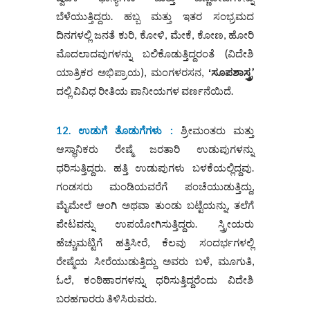
ಬೆಳೆಯುತ್ತಿದ್ದರು. ಹಬ್ಬ ಮತ್ತು ಇತರ ಸಂಭ್ರಮದ
ದಿನಗಳಲ್ಲಿ ಜನತೆ ಕುರಿ, ಕೋಳಿ, ಮೇಕೆ, ಕೋಣ, ಹೋರಿ
ಮೊದಲಾದವುಗಳನ್ನು ಬಲಿಕೊಡುತ್ತಿದ್ದರಂತೆ (ವಿದೇಶಿ
ಯಾತ್ರಿಕರ ಅಭಿಪ್ರಾಯ), ಮಂಗಳರಸನ,
ʻ
ಸೂಪಶಾಸ್ತ್ರ’
ದಲ್ಲಿ ವಿವಿಧ ರೀತಿಯ ಪಾನೀಯಗಳ ವರ್ಣನೆಯಿದೆ.
12. ಉಡುಗೆ ತೊಡುಗೆಗಳು :
ಶ್ರೀಮಂತರು ಮತ್ತು
ಆಸ್ಥಾನಿಕರು ರೇಷ್ಮೆ ಜರತಾರಿ ಉಡುಪುಗಳನ್ನು
ಧರಿಸುತ್ತಿದ್ದರು. ಹತ್ತಿ ಉಡುಪುಗಳು ಬಳಕೆಯಲ್ಲಿದ್ದವು.
ಗಂಡಸರು ಮಂಡಿಯವರೆಗೆ ಪಂಚೆಯುಡುತ್ತಿದ್ದು,
ಮೈಮೇಲೆ ಆಂಗಿ ಅಥವಾ ತುಂಡು ಬಟ್ಟೆಯನ್ನು, ತಲೆಗೆ
ಪೇಟವನ್ನು ಉಪಯೋಗಿಸುತ್ತಿದ್ದರು. ಸ್ತ್ರೀಯರು
ಹೆಚ್ಚುಮಟ್ಟಿಗೆ ಹತ್ತಿಸೀರೆ, ಕೆಲವು ಸಂದರ್ಭಗಳಲ್ಲಿ
ರೇಷ್ಮೆಯ ಸೀರೆಯುಡುತ್ತಿದ್ದು ಅವರು ಬಳೆ, ಮೂಗುತಿ,
ಓಲೆ, ಕಂಠಿಹಾರಗಳನ್ನು ಧರಿಸುತ್ತಿದ್ದರೆಂದು ವಿದೇಶಿ
ಬರಹಗಾರರು ತಿಳಿಸಿರುವರು.