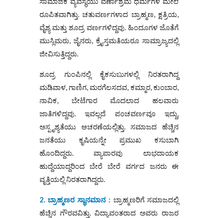
ಸಾಮಾಜಿಕ ವ್ಯವಸ್ಥೆಯು ವರ್ಣಾಶ್ರಮ ಧರ್ಮಗಳ ಮೇಲೆ
ರೂಪಿತವಾಗಿತ್ತು. ಚತುವರ್ಣಗಳಾದ ಬ್ರಾಹ್ಮಣ, ಕ್ಷತ್ರಿಯ,
ವೈಶ್ಯ ಮತ್ತು ಶೂದ್ರ ವರ್ಣಗಳಿದ್ದವು. ಹಿಂದೂಗಳ ಜೊತೆಗೆ
ಮುಸ್ಲಿಮರು, ಜೈನರು, ಕ್ರೈಸ್ತಮತಿಯರೂ ಸಾಮ್ರಾಜ್ಯದಲ್ಲಿ
ಜೀವಿಸುತ್ತಿದ್ದರು.
ಶೂದ್ರ ಗುಂಪಿನಲ್ಲಿ ಕೈಕಸುಬುಗಳಲ್ಲಿ ನಿರತರಾಗಿದ್ದ
ಮಡಿವಾಳ, ಗಾಣಿಗ, ಮರಗೆಲಸದವ, ಕಮ್ಮಾರ, ಕುಂಬಾರ,
ನಾವಿಕ, ಬೇಟೆಗಾರ ಮೊದಲಾದ ಹಲವಾರು
ಜಾತಿಗಳಿದ್ದವು. ಇವಲ್ಲದೆ ಪಂಚವರ್ಣವೂ ಇದ್ದು,
ಅಸ್ಪೃಶ್ಯತೆಯು ಆಚರಣೆಯಲ್ಲಿತ್ತು. ಸಮಾಜದ ಹೆಚ್ಚಿನ
ಜನತೆಯು ಕೃಷಿಯನ್ನೇ ಪ್ರಮುಖ ಕಸುಬಾಗಿ
ಹೊಂದಿದ್ದರು. ವ್ಯಾಪಾರವು ಲಾಭದಾಯಕ
ಹುದ್ದೆಯಾದ್ದರಿಂದ ಬೇರೆ ಬೇರೆ ವರ್ಗದ ಜನರು ಈ
ವೃತ್ತಿಯಲ್ಲಿ ನಿರತರಾಗಿದ್ದರು.
2. ಬ್ರಾಹ್ಮಣರ ಸ್ಥಾನಮಾನ :
ಬ್ರಾಹ್ಮಣರಿಗೆ ಸಮಾಜದಲ್ಲಿ
ಹೆಚ್ಚಿನ ಗೌರವವಿತ್ತು. ವಿದ್ಯಾವಂತರಾದ ಅವರು ರಾಜರ