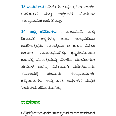
13. ಮನರಂಜನೆ :
ಬೇಟೆ ಯಾಡುವುದು, ಟಗರು ಕಾಳಗ,
ಗೂಳಿಕಾಳಗ ಮತ್ತು ಜಟ್ಟಿಕಾಳಗ ಮೊದಲಾದ
ಸಾಂಪ್ರದಾಯಿಕ ಆಟಗಳಿದವು.
14. ಹಬ್ಬ ಹರಿದಿನಗಳು :
ಮಹಾನವಮಿ ಮತ್ತು
ದೀಪಾವಳಿ ಹಬ್ಬಗಳನ್ನು ಜನರು ಸಂಭ್ರಮದಿಂದ
ಆಚರಿಸುತ್ತಿದ್ದರು. ನವರಾತ್ರಿಯು ಆ ಕಾಲದ ವಿಶೇಷ
ಆಕರ್ಷಕ ಸಮಾರಂಭವಾಗಿತ್ತು. ಕೃಷ್ಣದೇವರಾಯನ
ಕಾಲದಲ್ಲಿ ನವರಾತ್ರಿಯನ್ನು ನೋಡಿದ ಡೋಮಿಂಗೋ
ಪೇಯಿಸ್ ಅದನ್ನು ವಿಶೇಷವಾಗಿ ವರ್ಣಿಸಿರುವನು.
ಸಮಾಜದಲ್ಲಿ ಹಲವಾರು ಸಂಪ್ರದಾಯಗಳು,
ಕಟ್ಟುಪಾಡುಗಳು ಇದ್ದು ಜನತೆ ಅವುಗಳಿಗೆ ಮನ್ನಣೆ
ನೀಡುವುದು ಪರಿಪಾಠವಾಗಿತ್ತು.
ಉಪಸಂಹಾರ
ಒಟ್ಟಿನಲ್ಲಿ
ವಿಜಯನಗರ ಸಾಮ್ರಾಜ್ಯ
ದ ಕಾಲದ ಸಾಮಾಜಿಕ