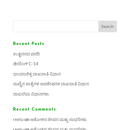
Search
Recent Posts
ಉತ್ಖನನದ ವರದಿ
ಡೇಟಿಂಗ್ C-14
ಛಾಯಾಚಿತ್ರ ದಾಖಲಾತಿ ವಿಧಾನ
ಮಣ್ಣಿನ ಪಾತ್ರೆಗಳ ಅವಶೇಷಗಳ ದಾಖಲಾತಿ ವಿಧಾನ
ದಾಖಲೆಯ ವಿಧಾನಗಳು
Recent Comments
reetu
on
ಅಶೋಕನ ಜೀವನ ಮತ್ತು ಸಾಧನೆಗಳು
reetu
on
ಅಶೋಕನ ಜೀವನ ಮತ್ತು ಸಾಧನೆಗಳು