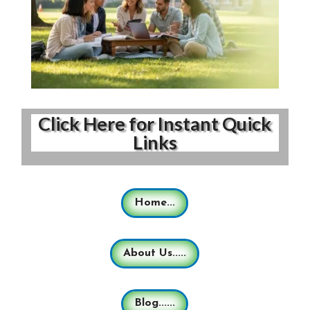
Click Here for Instant Quick
Links
Home...
About Us.....
Blog......