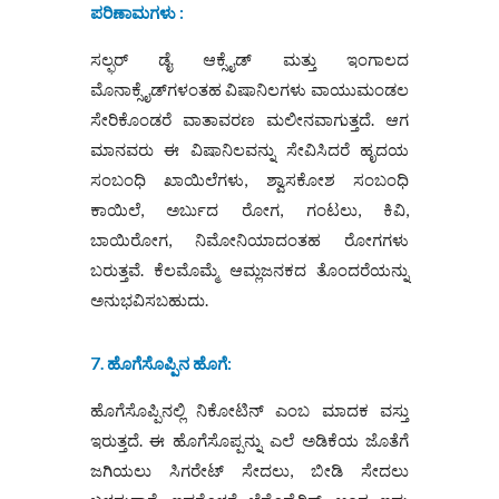
ಪರಿಣಾಮಗಳು :
ಸಲ್ಫರ್‌ ಡೈ ಆಕ್ಸೈಡ್‌ ಮತ್ತು ಇಂಗಾಲದ
ಮೊನಾಕ್ಸೈಡ್‌ಗಳಂತಹ ವಿಷಾನಿಲಗಳು ವಾಯುಮಂಡಲ
ಸೇರಿಕೊಂಡರೆ ವಾತಾವರಣ ಮಲೀನವಾಗುತ್ತದೆ. ಆಗ
ಮಾನವರು ಈ ವಿಷಾನಿಲವನ್ನು ಸೇವಿಸಿದರೆ ಹೃದಯ
ಸಂಬಂಧಿ ಖಾಯಿಲೆಗಳು, ಶ್ವಾಸಕೋಶ ಸಂಬಂಧಿ
ಕಾಯಿಲೆ, ಅರ್ಬುದ ರೋಗ, ಗಂಟಲು, ಕಿವಿ,
ಬಾಯಿರೋಗ, ನಿಮೋನಿಯಾದಂತಹ ರೋಗಗಳು
ಬರುತ್ತವೆ. ಕೆಲಮೊಮ್ಮೆ ಆಮ್ಲಜನಕದ ತೊಂದರೆಯನ್ನು
ಅನುಭವಿಸಬಹುದು.
7. ಹೊಗೆಸೊಪ್ಪಿನ ಹೊಗೆ:
ಹೊಗೆಸೊಪ್ಪಿನಲ್ಲಿ ನಿಕೋಟಿನ್‌ ಎಂಬ ಮಾದಕ ವಸ್ತು
ಇರುತ್ತದೆ. ಈ ಹೊಗೆಸೊಪ್ಪನ್ನು ಎಲೆ ಅಡಿಕೆಯ ಜೊತೆಗೆ
ಜಗಿಯಲು ಸಿಗರೇಟ್‌ ಸೇದಲು, ಬೀಡಿ ಸೇದಲು