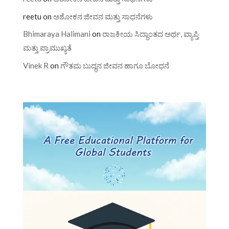
reetu
on
ಅಶೋಕನ ಜೀವನ ಮತ್ತು ಸಾಧನೆಗಳು
Bhimaraya Halimani
on
ರಾಜಕೀಯ ಸಿದ್ಧಾಂತದ ಅರ್ಥ, ವ್ಯಾಪ್ತಿ
ಮತ್ತು ಪ್ರಾಮುಖ್ಯತೆ
Vinek R
on
ಗೌತಮ ಬುದ್ಧನ ಜೀವನ ಹಾಗೂ ಬೋಧನೆ