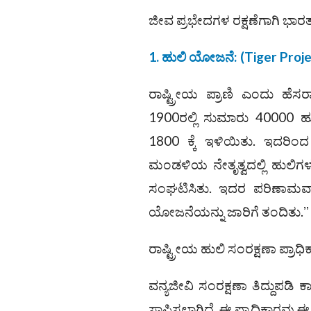
ಜೀವ ಪ್ರಭೇದಗಳ ರಕ್ಷಣೆಗಾಗಿ ಭಾರ
1. ಹುಲಿ ಯೋಜನೆ: (Tiger Proje
ರಾಷ್ಟ್ರೀಯ ಪ್ರಾಣಿ ಎಂದು ಹೆ
1900ರಲ್ಲಿ ಸುಮಾರು 40000 ಹುಲ
1800 ಕ್ಕೆ ಇಳಿಯಿತು. ಇದರ
ಮಂಡಳಿಯ ನೇತೃತ್ವದಲ್ಲಿ ಹುಲಿಗಳ
ಸಂಘಟಿಸಿತು. ಇದರ ಪರಿಣಾಮವಾಗ
ಯೋಜನೆಯನ್ನು ಜಾರಿಗೆ ತಂದಿತು.ʼʼ
ರಾಷ್ಟ್ರೀಯ ಹುಲಿ ಸಂರಕ್ಷಣಾ ಪ್ರಾಧಿ
ವನ್ಯಜೀವಿ ಸಂರಕ್ಷಣಾ ತಿದ್ದುಪಡಿ ಕ
ಸ್ಥಾಪಿಸಲಾಗಿದೆ. ಈ ಪ್ರಾಧಿಕಾರವು 