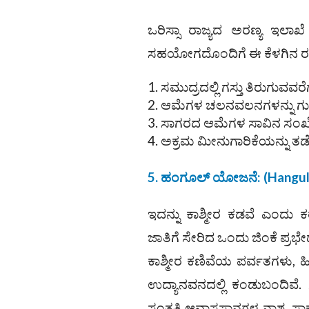
ಒರಿಸ್ಸಾ ರಾಜ್ಯದ ಅರಣ್ಯ ಇಲ
ಸಹಯೋಗದೊಂದಿಗೆ ಈ ಕೆಳಗಿನ ರಕ್ಷ
ಸಮುದ್ರದಲ್ಲಿ ಗಸ್ತು ತಿರುಗುವ
ಆಮೆಗಳ ಚಲನವಲನಗಳನ್ನು ಗುರುತಿಸ
ಸಾಗರದ ಆಮೆಗಳ ಸಾವಿನ ಸಂಖ್ಯೆಯ
ಅಕ್ರಮ ಮೀನುಗಾರಿಕೆಯನ್ನು ತಡೆ
5. ಹಂಗೂಲ್ ಯೋಜನೆ: (Hangul 
ಇದನ್ನು ಕಾಶ್ಮೀರ ಕಡವೆ ಎಂದು
ಜಾತಿಗೆ ಸೇರಿದ ಒಂದು ಜಿಂಕೆ ಪ್ರಭ
ಕಾಶ್ಮೀರ ಕಣಿವೆಯ ಪರ್ವತಗಳು, ಹ
ಉದ್ಯಾನವನದಲ್ಲಿ ಕಂಡುಬಂದಿವೆ.
ಸಂತತಿ ಆವಾಸಸ್ಥಾನಗಳ ನಾಶ, ಸ