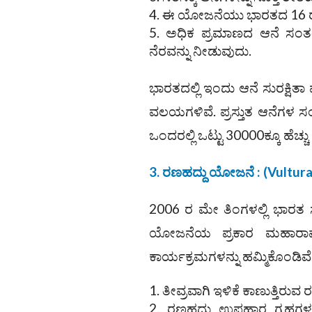
ಈ ಯೋಜನೆಯು ಭಾರತದ 16 ರಾಜ್ಯ
ಅಧಿಕ ಪ್ರಮಾಣದ ಆನೆ ಸಂತತಿಗ
ನೆರವನ್ನು ನೀಡುವುದು.
ಭಾರತದಲ್ಲಿ ಇಂದು ಆನೆ ಸುರಕ್ಷಿತಾ 
ವಲಯಗಳಿವೆ. ಪ್ರಸ್ತುತ ಆನೆಗಳ ಸಂಖ
ಒಂದರಲ್ಲಿ ಒಟ್ಟು 30000ಕ್ಕೂ ಹೆಚ್ಚು
3. ರಣಹದ್ದು ಯೋಜನೆ : (Vultura
2006 ರ ಮೇ ತಿಂಗಳಲ್ಲಿ ಭಾರತ 
ಯೋಜನೆಯ ಪ್ರಕಾರ ಮಹಾರಾಷ್
ಕಾರ್ಯಕ್ರಮಗಳನ್ನು ಹಮ್ಮಿಕೊಂಡಿ
ತೀವ್ರವಾಗಿ ಇಳಿಕೆ ಕಾಣುತ್ತಿರುವ 
ರಣಹದ್ದು ಉಪಹಾರ ಗೃಹಗಳ ಮ