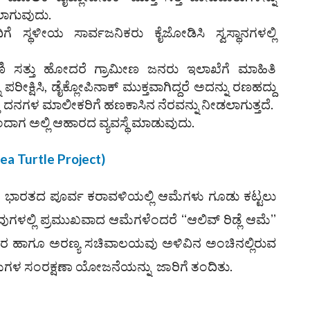
ಲಾಗುವುದು.
ಸ್ಥಳೀಯ ಸಾರ್ವಜನಿಕರು ಕೈಜೋಡಿಸಿ ಸ್ವಸ್ಥಾನಗಳಲ್ಲಿ
ಾಣಿ ಸತ್ತು ಹೋದರೆ ಗ್ರಾಮೀಣ ಜನರು ಇಲಾಖೆಗೆ ಮಾಹಿತಿ
ಪರೀಕ್ಷಿಸಿ, ಡೈಕ್ಲೋಪಿನಾಕ್‌ ಮುಕ್ತವಾಗಿದ್ದರೆ ಅದನ್ನು ರಣಹದ್ದು
ತ್ತ ದನಗಳ ಮಾಲೀಕರಿಗೆ ಹಣಕಾಸಿನ ನೆರವನ್ನು ನೀಡಲಾಗುತ್ತದೆ.
ಾಗ ಅಲ್ಲಿ ಆಹಾರದ ವ್ಯವಸ್ಥೆ ಮಾಡುವುದು.
a Turtle Project)
ರೆ ಭಾರತದ ಪೂರ್ವ ಕರಾವಳಿಯಲ್ಲಿ ಆಮೆಗಳು ಗೂಡು ಕಟ್ಟಲು
ವುಗಳಲ್ಲಿ ಪ್ರಮುಖವಾದ ಆಮೆಗಳೆಂದರೆ ʻʻಆಲಿವ್‌ ರಿಡ್ಲೆ ಆಮೆʼʼ
ಿಸರ ಹಾಗೂ ಅರಣ್ಯ ಸಚಿವಾಲಯವು ಅಳಿವಿನ ಅಂಚಿನಲ್ಲಿರುವ
ಮೆಗಳ ಸಂರಕ್ಷಣಾ ಯೋಜನೆಯನ್ನು ಜಾರಿಗೆ ತಂದಿತು.