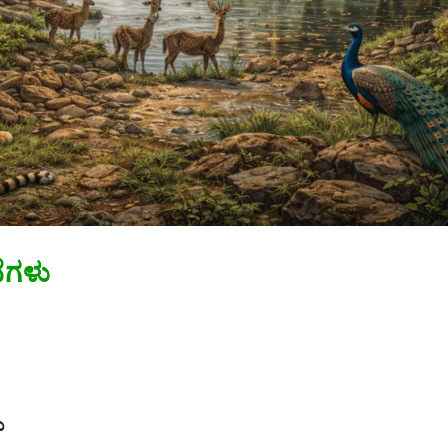
ೆಗಳು
ು