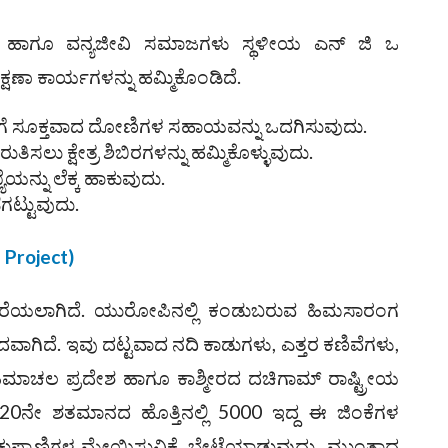
ಾಖೆ ಹಾಗೂ ವನ್ಯಜೀವಿ ಸಮಾಜಗಳು ಸ್ಥಳೀಯ ಎನ್ ಜಿ ಒ
ಣಾ ಕಾರ್ಯಗಳನ್ನು ಹಮ್ಮಿಕೊಂಡಿದೆ.
ವರೆಗೆ ಸೂಕ್ತವಾದ ದೋಣಿಗಳ ಸಹಾಯವನ್ನು ಒದಗಿಸುವುದು.
ಲು ಕ್ಷೇತ್ರ ಶಿಬಿರಗಳನ್ನು ಹಮ್ಮಿಕೊಳ್ಳುವುದು.
ನ್ನು ಲೆಕ್ಕ ಹಾಕುವುದು.
ಗಟ್ಟುವುದು.
Project)
 ಕರೆಯಲಾಗಿದೆ. ಯುರೋಪಿನಲ್ಲಿ ಕಂಡುಬರುವ ಹಿಮಸಾರಂಗ
ೇದವಾಗಿದೆ. ಇವು ದಟ್ಟವಾದ ನದಿ ಕಾಡುಗಳು, ಎತ್ತರ ಕಣಿವೆಗಳು,
ಿಮಾಚಲ ಪ್ರದೇಶ ಹಾಗೂ ಕಾಶ್ಮೀರದ ದಚಿಗಾಮ್‌ ರಾಷ್ಟ್ರೀಯ
 20ನೇ ಶತಮಾನದ ಹೊತ್ತಿನಲ್ಲಿ 5000 ಇದ್ದ ಈ ಜಿಂಕೆಗಳ
ಾಕುಪ್ರಾಣಿಗಳ ಮೇಯಿಸುವಿಕೆ, ಬೇಟೆಯಾಡುವುದು ಮುಂತಾದ