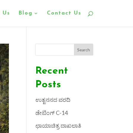
 Us
Blog
Contact Us
Search
Recent
Posts
ಉತ್ಖನನದ ವರದಿ
ಡೇಟಿಂಗ್ C-14
ಛಾಯಾಚಿತ್ರ ದಾಖಲಾತಿ