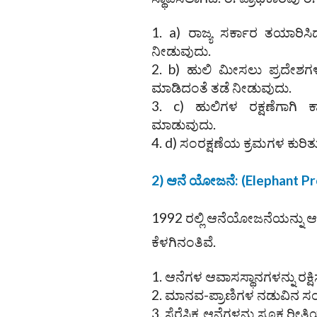
a) ರಾಜ್ಯ ಸರ್ಕಾರ ತಯಾರಿ
ನೀಡುವುದು.
b) ಹುಲಿ ಮೀಸಲು ಪ್ರದೇಶಗಳಲ
ಮಾಡಿದಂತೆ ತಡೆ ನೀಡುವುದು.
c) ಹುಲಿಗಳ ರಕ್ಷಣೆಗಾಗಿ
ಮಾಡುವುದು.
d) ಸಂರಕ್ಷಣೆಯ ಕ್ರಮಗಳ ಕುರಿತು
2) ಆನೆ ಯೋಜನೆ:
(Elephant Pr
1992 ರಲ್ಲಿ ಆನೆಯೋಜನೆಯನ್ನ
ಕೆಳಗಿನಂತಿವೆ.
ಆನೆಗಳ ಆವಾಸಸ್ಥಾನಗಳನ್ನು ರಕ್
ಮಾನವ-ಪ್ರಾಣಿಗಳ ನಡುವಿನ ಸಂಘ
ಸೆರೆಸಿಕ್ಕ ಆನೆಗಳನ್ನು ಸೂಕ್ತ ರೀತ