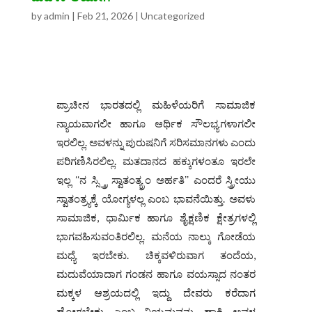
by
admin
|
Feb 21, 2026
|
Uncategorized
ಪ್ರಾಚೀನ ಭಾರತದಲ್ಲಿ ಮಹಿಳೆಯರಿಗೆ ಸಾಮಾಜಿಕ
ನ್ಯಾಯವಾಗಲೀ ಹಾಗೂ ಆರ್ಥಿಕ ಸೌಲಭ್ಯಗಳಾಗಲೀ
ಇರಲಿಲ್ಲ. ಅವಳನ್ನು ಪುರುಷನಿಗೆ ಸರಿಸಮಾನಗಳು ಎಂದು
ಪರಿಗಣಿಸಿರಲಿಲ್ಲ. ಮತದಾನದ ಹಕ್ಕುಗಳಂತೂ ಇರಲೇ
ಇಲ್ಲ ʻʻನ ಸ್ಸ್ತ್ರಿ ಸ್ವಾತಂತ್ಯ್ರಂ ಅರ್ಹತಿʼʼ ಎಂದರೆ ಸ್ತ್ರೀಯು
ಸ್ವಾತಂತ್ರ್ಯಕ್ಕೆ ಯೋಗ್ಯಳಲ್ಲ ಎಂಬ ಭಾವನೆಯಿತ್ತು. ಅವಳು
ಸಾಮಾಜಿಕ, ಧಾರ್ಮಿಕ ಹಾಗೂ ಶೈಕ್ಷಣಿಕ ಕ್ಷೇತ್ರಗಳಲ್ಲಿ
ಭಾಗವಹಿಸುವಂತಿರಲಿಲ್ಲ. ಮನೆಯ ನಾಲ್ಕು ಗೋಡೆಯ
ಮಧ್ಯೆ ಇರಬೇಕು. ಚಿಕ್ಕವಳಿರುವಾಗ ತಂದೆಯ,
ಮದುವೆಯಾದಾಗ ಗಂಡನ ಹಾಗೂ ವಯಸ್ಸಾದ ನಂತರ
ಮಕ್ಕಳ ಆಶ್ರಯದಲ್ಲಿ ಇದ್ದು ದೇವರು ಕರೆದಾಗ
ಹೋಗಬೇಕು ಎಂಬ ನಿಯಮವನ್ನು ಹಾಕಿ ಅವಳ