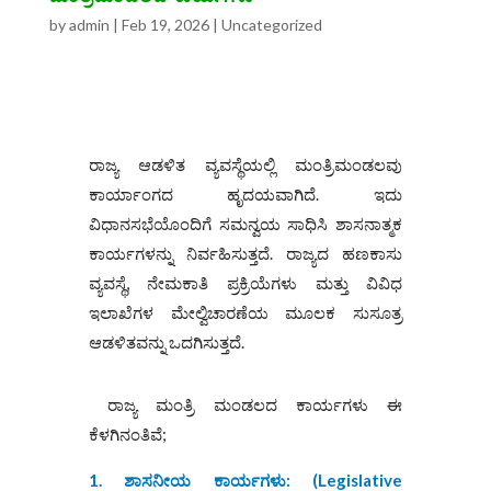
by
admin
|
Feb 19, 2026
|
Uncategorized
ರಾಜ್ಯ ಆಡಳಿತ ವ್ಯವಸ್ಥೆಯಲ್ಲಿ ಮಂತ್ರಿಮಂಡಲವು
ಕಾರ್ಯಾಂಗದ ಹೃದಯವಾಗಿದೆ. ಇದು
ವಿಧಾನಸಭೆಯೊಂದಿಗೆ ಸಮನ್ವಯ ಸಾಧಿಸಿ ಶಾಸನಾತ್ಮಕ
ಕಾರ್ಯಗಳನ್ನು ನಿರ್ವಹಿಸುತ್ತದೆ. ರಾಜ್ಯದ ಹಣಕಾಸು
ವ್ಯವಸ್ಥೆ, ನೇಮಕಾತಿ ಪ್ರಕ್ರಿಯೆಗಳು ಮತ್ತು ವಿವಿಧ
ಇಲಾಖೆಗಳ ಮೇಲ್ವಿಚಾರಣೆಯ ಮೂಲಕ ಸುಸೂತ್ರ
ಆಡಳಿತವನ್ನು ಒದಗಿಸುತ್ತದೆ.
ರಾಜ್ಯ ಮಂತ್ರಿ ಮಂಡಲದ ಕಾರ್ಯಗಳು ಈ
ಕೆಳಗಿನಂತಿವೆ;
1. ಶಾಸನೀಯ ಕಾರ್ಯಗಳು: (
Legislative