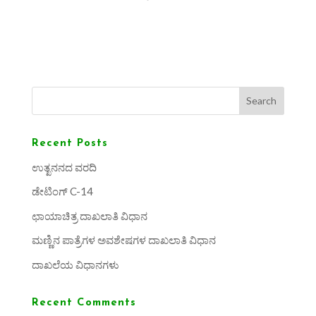
Search
Recent Posts
ಉತ್ಖನನದ ವರದಿ
ಡೇಟಿಂಗ್ C-14
ಛಾಯಾಚಿತ್ರ ದಾಖಲಾತಿ ವಿಧಾನ
ಮಣ್ಣಿನ ಪಾತ್ರೆಗಳ ಅವಶೇಷಗಳ ದಾಖಲಾತಿ ವಿಧಾನ
ದಾಖಲೆಯ ವಿಧಾನಗಳು
Recent Comments