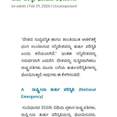
by
admin
|
Feb 19, 2026
|
Uncategorized
ʻʻದೇಶದ ಸುವ್ಯವಸ್ಥಿತ ಹಾಗೂ ಶಾಂತಿಯುತ ಆಡಳಿತಕ್ಕೆ
ಭಂಗ ಉಂಟಾಗುವ ಸನ್ನಿವೇಶವನ್ನು ತುರ್ತು ಪರಿಸ್ಥಿತಿ
ಎಂದು ಕರೆಯಲಾಗಿದೆ.ʼʼ ಇಂತಹ ಸನ್ನಿವೇಶವನ್ನು
ಸಮರ್ಥವಾಗಿ ಎದುರಿಸಿ ದೇಶವನ್ನು ಸುಸ್ಥಿರವಾಗಿಡಲು
ರಾಷ್ಟ್ರಪತಿಗಳು ಮೂರು ಬಗೆಯ ತುರ್ತುಪರಿಸ್ಥಿತಿಗಳನ್ನು
ಘೋಷಿಸುತ್ತಾರೆ. ಅವುಗಳು ಈ ಕೆಳಗಿನಂತಿವೆ:
A
ರಾಷ್ಟ್ರೀಯ ತುರ್ತು ಪರಿಸ್ಥಿತಿ: (
National
Emergency)
ಸಂವಿಧಾನದ 352ನೇ ವಿಧಿಯ ಪ್ರಕಾರ ರಾಷ್ಟ್ರಪತಿಗಳು,
ರಾಷ್ಟ್ರೀಯ ತುರ್ತು ಪರಿಸ್ಥಿತಿಯನ್ನು ಘೋಷಿಸುವರು.