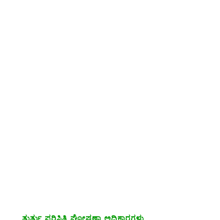
ತುರ್ತು ಪರಿಸ್ಥಿತಿ ಘೋಷಣಾ ಅಧಿಕಾರಗಳು