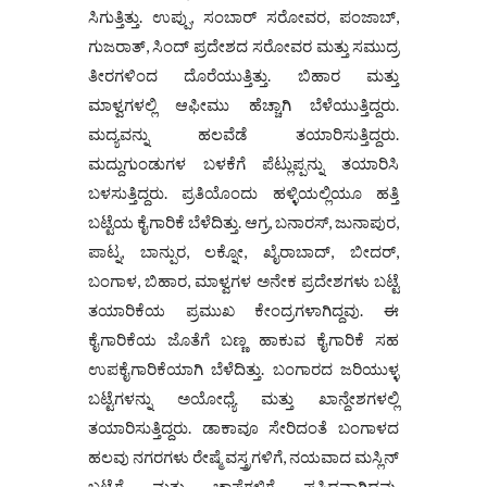
ಸಿಗುತ್ತಿತ್ತು. ಉಪ್ಪು, ಸಂಬಾರ್ ಸರೋವರ, ಪಂಜಾಬ್,
ಗುಜರಾತ್, ಸಿಂದ್ ಪ್ರದೇಶದ ಸರೋವರ ಮತ್ತು ಸಮುದ್ರ
ತೀರಗಳಿಂದ ದೊರೆಯುತ್ತಿತ್ತು. ಬಿಹಾರ ಮತ್ತು
ಮಾಳ್ವಗಳಲ್ಲಿ ಆಫೀಮು ಹೆಚ್ಚಾಗಿ ಬೆಳೆಯುತ್ತಿದ್ದರು.
ಮದ್ಯವನ್ನು ಹಲವೆಡೆ ತಯಾರಿಸುತ್ತಿದ್ದರು.
ಮದ್ದುಗುಂಡುಗಳ ಬಳಕೆಗೆ ಪೆಟ್ಲುಪ್ಪನ್ನು ತಯಾರಿಸಿ
ಬಳಸುತ್ತಿದ್ದರು. ಪ್ರತಿಯೊಂದು ಹಳ್ಳಿಯಲ್ಲಿಯೂ ಹತ್ತಿ
ಬಟ್ಟೆಯ ಕೈಗಾರಿಕೆ ಬೆಳೆದಿತ್ತು. ಆಗ್ರ, ಬನಾರಸ್, ಜುನಾಪುರ,
ಪಾಟ್ನ, ಬಾನ್ಪುರ, ಲಕ್ನೋ, ಖೈರಾಬಾದ್, ಬೀದರ್,
ಬಂಗಾಳ, ಬಿಹಾರ, ಮಾಳ್ವಗಳ ಅನೇಕ ಪ್ರದೇಶಗಳು ಬಟ್ಟೆ
ತಯಾರಿಕೆಯ ಪ್ರಮುಖ ಕೇಂದ್ರಗಳಾಗಿದ್ದವು. ಈ
ಕೈಗಾರಿಕೆಯ ಜೊತೆಗೆ ಬಣ್ಣ ಹಾಕುವ ಕೈಗಾರಿಕೆ ಸಹ
ಉಪಕೈಗಾರಿಕೆಯಾಗಿ ಬೆಳೆದಿತ್ತು. ಬಂಗಾರದ ಜರಿಯುಳ್ಳ
ಬಟ್ಟೆಗಳನ್ನು ಅಯೋಧ್ಯೆ ಮತ್ತು ಖಾನ್ದೇಶಗಳಲ್ಲಿ
ತಯಾರಿಸುತ್ತಿದ್ದರು. ಡಾಕಾವೂ ಸೇರಿದಂತೆ ಬಂಗಾಳದ
ಹಲವು ನಗರಗಳು ರೇಷ್ಮೆ ವಸ್ತ್ರಗಳಿಗೆ, ನಯವಾದ ಮಸ್ಲಿನ್
ಬಟ್ಟೆಗೆ ಮತ್ತು ಚಾಪೆಗಳಿಗೆ ಪ್ರಸಿದ್ಧವಾಗಿದ್ದವು.