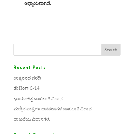
ಅಧ್ಯಾಯವಾಗಿದೆ.
Search
Recent Posts
ಉತ್ಖನನದ ವರದಿ
ಡೇಟಿಂಗ್ C-14
ಛಾಯಾಚಿತ್ರ ದಾಖಲಾತಿ ವಿಧಾನ
ಮಣ್ಣಿನ ಪಾತ್ರೆಗಳ ಅವಶೇಷಗಳ ದಾಖಲಾತಿ ವಿಧಾನ
ದಾಖಲೆಯ ವಿಧಾನಗಳು