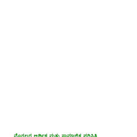
ಮೊಗಲರ ಆರ್ಥಿಕ ಮತ್ತು ಸಾಮಾಜಿಕ ಪರಿಸ್ಥಿತಿ