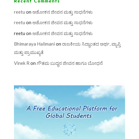
Recent Comments
reetu
on
ಅಶೋಕನ ಜೀವನ ಮತ್ತು ಸಾಧನೆಗಳು
reetu
on
ಅಶೋಕನ ಜೀವನ ಮತ್ತು ಸಾಧನೆಗಳು
reetu
on
ಅಶೋಕನ ಜೀವನ ಮತ್ತು ಸಾಧನೆಗಳು
Bhimaraya Halimani
on
ರಾಜಕೀಯ ಸಿದ್ಧಾಂತದ ಅರ್ಥ, ವ್ಯಾಪ್ತಿ
ಮತ್ತು ಪ್ರಾಮುಖ್ಯತೆ
Vinek R
on
ಗೌತಮ ಬುದ್ಧನ ಜೀವನ ಹಾಗೂ ಬೋಧನೆ