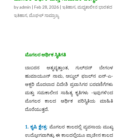
by
admin
|
Feb 28, 2026
|
ಇತಿಹಾಸ
,
ಮಧ್ಯಕಾಲೀನ ಭಾರತದ
ಇತಿಹಾಸ
,
ಮೊಘಲ್‌ ಸಾಮ್ರಾಜ್ಯ
ಮೊಗಲರ ಆರ್ಥಿಕ ಸ್ಥಿತಿಗತಿ
ಬಾಬರನ ಆತ್ಮವೃತ್ತಾಂತ, ಗುಲ್‌ದನ್‌ ಬೇಗಂಳ
ಹುಮಾಯೂನ್ ನಾಮ, ಅಬ್ದುಲ್‌ ಫಜಲ್‌ನ ಐನ್-ಎ-
ಆಕ್ಬರಿ ಮೊದಲಾದ ವಿದೇಶಿ ಪ್ರವಾಸಿಗರ ಬರವಣಿಗೆಗಳು
ಮತ್ತು ಸಮಕಾಲೀನ ಸಾಹಿತ್ಯ ಕೃತಿಗಳು -ಇವುಗಳಿಂದ
ಮೊಗಲರ ಕಾಲದ ಆರ್ಥಿಕ ಪರಿಸ್ಥಿತಿಯ ಮಾಹಿತಿ
ದೊರೆಯುತ್ತದೆ.
1. ಕೃಷಿ ಕ್ಷೇತ್ರ:
ಮೊಗಲರ ಕಾಲದಲ್ಲಿ ವ್ಯವಸಾಯ ಮುಖ್ಯ
ಉದ್ಯೋಗವಾಗಿತ್ತು. ಈ ಕಾಲದಲ್ಲಿಯೂ ಪ್ರಾಚೀನ ಕಾಲದ