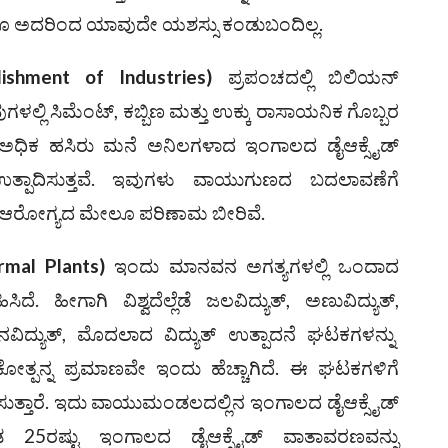
ರೂ ಅದರಿಂದ ಯಾವುದೇ ಯಶಸ್ಸು ಕಂಡುಬಂದಿಲ್ಲ.
lishment of Industries)
ಪ್ರಪಂಚದಲ್ಲಿ ಬಿಲಿಯನ್
ವುಗಳಲ್ಲಿ ಸಿಮೆಂಟ್, ಕಬ್ಬಿಣ ಮತ್ತು ಉಕ್ಕು ರಾಸಾಯನಿಕ ಗೊಬ್ಬರ
ಅಧಿಕ ಹಸಿರು ಮನೆ ಅನಿಲಗಳಾದ ಇಂಗಾಲದ ಡೈಆಕ್ಸೈಡ್‌
ತ್ಪಾದಿಸುತ್ತವೆ. ಇವುಗಳು ವಾಯುಗುಣದ ಬದಲಾವಣೆಗೆ
 ಆರೋಗ್ಯದ ಮೇಲೂ ಪರಿಣಾಮ ಬೀರಿವೆ.
rmal Plants)
ಇಂದು ಮಾನವನ ಅಗತ್ಯಗಳಲ್ಲಿ ಒಂದಾದ
ಿಸಿದೆ. ಹೀಗಾಗಿ ವಿಶ್ವದೆಲ್ಲೆಡೆ ಜಲವಿದ್ಯುತ್, ಅಣುವಿದ್ಯುತ್,
ವನವಿದ್ಯುತ್, ಮೊದಲಾದ ವಿದ್ಯುತ್ ಉತ್ಪಾದನೆ ಘಟಕಗಳನ್ನು
ಕೋತ್ಪನ್ನ ಪ್ರಮಾಣವೇ ಇಂದು ಹೆಚ್ಚಾಗಿದೆ. ಈ ಘಟಕಗಳಿಗೆ
ಬಳಸುತ್ತಾರೆ. ಇದು ವಾಯುಮಂಡಲದಲ್ಲಿನ ಇಂಗಾಲದ ಡೈಆಕ್ಸೈಡ್‌
ೇಕಡ 25ರಷ್ಟು ಇಂಗಾಲದ ಡೈಆಕ್ಸೈಡ್‌ ವಾತಾವರಣವನ್ನು