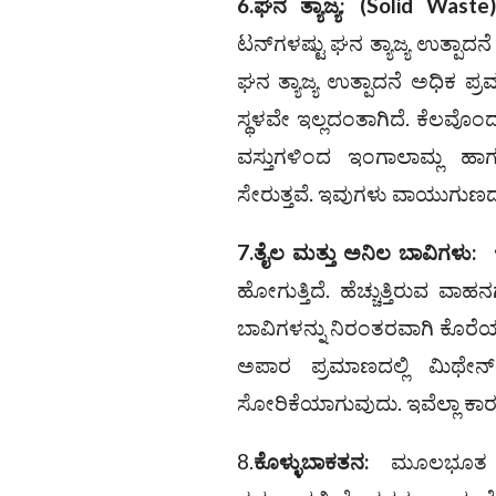
6.
ಘನ ತ್ಯಾಜ್ಯ:
(
Solid Waste
ಟನ್‌ಗಳಷ್ಟು ಘನ ತ್ಯಾಜ್ಯ ಉತ್ಪಾದ
ಘನ ತ್ಯಾಜ್ಯ ಉತ್ಪಾದನೆ ಅಧಿಕ ಪ್
ಸ್ಥಳವೇ ಇಲ್ಲದಂತಾಗಿದೆ. ಕೆಲವೊಂದು
ವಸ್ತುಗಳಿಂದ ಇಂಗಾಲಾಮ್ಲ ಹ
ಸೇರುತ್ತವೆ. ಇವುಗಳು ವಾಯುಗುಣದಲ
7.ತೈಲ ಮತ್ತು ಅನಿಲ ಬಾವಿಗಳು:
ಇ
ಹೋಗುತ್ತಿದೆ. ಹೆಚ್ಚುತ್ತಿರುವ ವಾ
ಬಾವಿಗಳನ್ನು ನಿರಂತರವಾಗಿ ಕೊರೆಯಲ
ಅಪಾರ ಪ್ರಮಾಣದಲ್ಲಿ ಮಿಥೇನ್‌
ಸೋರಿಕೆಯಾಗುವುದು. ಇವೆಲ್ಲಾ ಕಾರ
8.
ಕೊಳ್ಳುಬಾಕತನ:
ಮೂಲಭೂತ ಅಗತ