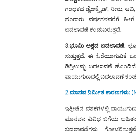
ಗಂಧಕದ ಡೈಆಕ್ಸೈಡ್‌, ನೀರು, ಆವ
ನೂರಾರು ವರ್ಷಗಳವರೆಗೆ ಹೀಗ
ಬದಲಾವಣೆ ಕಂಡುಬರುತ್ತದೆ.
3.
ಭೂಮಿ ಅಕ್ಷದ ಬದಲಾವಣೆ
: ಭೂ
ಸುತ್ತುತ್ತದೆ. ಈ ಓರೆಯಾಗುವಿಕ
ಡಿಗ್ರಿಉಷ್ಟು ಬದಲಾವಣೆ ಹೊಂ
ವಾಯುಗುಣದಲ್ಲಿ ಬದಲಾವಣೆ ಕಂಡು 
2
.ಮಾನವ ನಿರ್ಮಿತ ಕಾರಣಗಳು:
(M
ಇತ್ತೀಚಿನ ದಶಕಗಳಲ್ಲಿ ವಾಯುಗುಣದಲ
ಮಾನವನ ವಿವಿಧ ಬಗೆಯ ಅಹಿತಕ
ಬದಲಾವಣೆಗಳು ಗೋಚರಿಸುತ್ತ