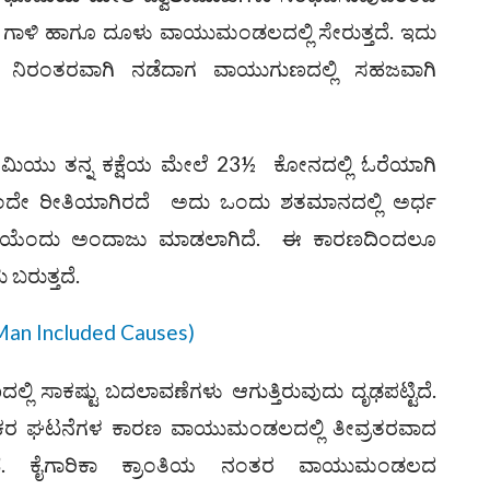
ಿ, ಗಾಳಿ ಹಾಗೂ ದೂಳು ವಾಯುಮಂಡಲದಲ್ಲಿ ಸೇರುತ್ತದೆ. ಇದು
ೆ ನಿರಂತರವಾಗಿ ನಡೆದಾಗ ವಾಯುಗುಣದಲ್ಲಿ ಸಹಜವಾಗಿ
ಮಿಯು ತನ್ನ ಕಕ್ಷೆಯ ಮೇಲೆ 23½ ಕೋನದಲ್ಲಿ ಓರೆಯಾಗಿ
ೆ ಒಂದೇ ರೀತಿಯಾಗಿರದೆ ಅದು ಒಂದು ಶತಮಾನದಲ್ಲಿ ಅರ್ಧ
ದಿದೆಯೆಂದು ಅಂದಾಜು ಮಾಡಲಾಗಿದೆ. ಈ ಕಾರಣದಿಂದಲೂ
ಬರುತ್ತದೆ.
an Included Causes)
್ಲಿ ಸಾಕಷ್ಟು ಬದಲಾವಣೆಗಳು ಆಗುತ್ತಿರುವುದು ದೃಢಪಟ್ಟಿದೆ.
ರ ಘಟನೆಗಳ ಕಾರಣ ವಾಯುಮಂಡಲದಲ್ಲಿ ತೀವ್ರತರವಾದ
ವೆ. ಕೈಗಾರಿಕಾ ಕ್ರಾಂತಿಯ ನಂತರ ವಾಯುಮಂಡಲದ