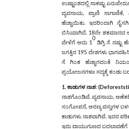
ಉಷ್ಣಾಂಶದಲ್ಲಿ ಸಾಕಷ್ಟು ಏರುಪೇರು
ವ್ಯವಸಾಯ, ಪ್ರಾಣಿ ಸಾಗಾಣಿಕೆ
ಹೆಚ್ಚಾಯಿತು. ಇದರಿಂದಾಗಿ ನೈಸ
ಬಿಸಿಯಾಗಿದೆ. 18ನೇ ಶತಮಾನದ 
0
ವೇಳೆಗೆ ಅದು 1
ಡಿಗ್ರಿ ಸೆ ನಷ್ಟು 
ಜಗತ್ತಿನ 195 ದೇಶಗಳು ಭಾಗವಹಿಸಿ
ಸೆ ಗಿಂತ ಹೆಚ್ಚಾಗದಂತೆ ನಿಯ
ಪ್ರಯೋಜನಗಳೂ ಸದ್ಯಕ್ಕೆ ಕಂಡು ಬರುತ್
1. ಕಾಡುಗಳ ನಾಶ:
(
Deforeststi
ನಾಶಗೊಂಡಿವೆ. ವ್ಯವಸಾಯ, ಅಣೆಕಟ್
ಸಂಗೋಪನೆ, ಅರಣ್ಯ ವಸ್ತುಗಳ ಬಳ
ಕಾಡುಗಳು ನಾಶವಾಗಿವೆ. ಇದರ ಪರಿ
ಇದು ವಾಯುಗುಣದ ಬದಲಾವಣೆಗೆ ಕಾರಣ