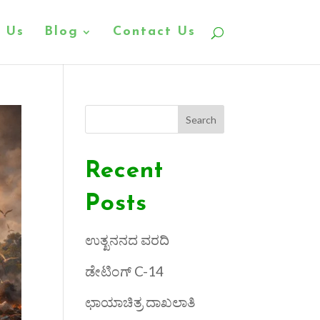
 Us
Blog
Contact Us
Search
Recent
Posts
ಉತ್ಖನನದ ವರದಿ
ಡೇಟಿಂಗ್ C-14
ಛಾಯಾಚಿತ್ರ ದಾಖಲಾತಿ