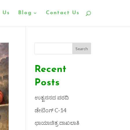
 Us
Blog
Contact Us
Search
Recent
Posts
ಉತ್ಖನನದ ವರದಿ
ಡೇಟಿಂಗ್ C-14
ಛಾಯಾಚಿತ್ರ ದಾಖಲಾತಿ