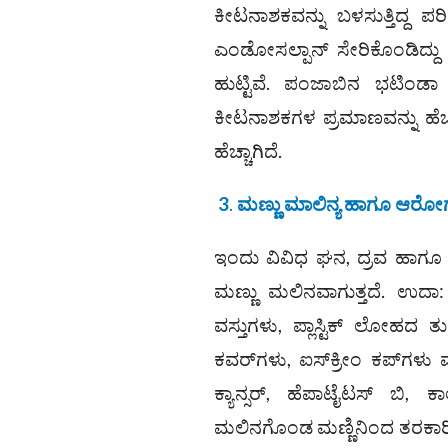
ಕೀಟನಾಶಕವನ್ನು ಬಳಸುತ್ತಿದ್ದ 
ಎಂಡೋಸಲ್ಪಾನ್‌ ಸೇರಿಕೊಂಡಿದ್ದು
ಹುಟ್ಟಿವೆ. ಪಂಜಾಬಿನ ಭಟಿಂಡಾ ಮ
ಕೀಟನಾಶಕಗಳ ಪ್ರಮಾಣವನ್ನು ಹೆಚ್ಚ
ಹೆಚ್ಚಾಗಿದೆ.
3
.
ಮಣ್ಣು ಮಾಲಿನ್ಯ ಹಾಗೂ ಆರೋಗ್
ಇಂದು ವಿವಿಧ ಘನ, ದ್ರವ ಹಾಗೂ 
ಮಣ್ಣು ಮಲಿನವಾಗುತ್ತದೆ. ಉದ
ವಸ್ತುಗಳು, ಪ್ಲಾಸ್ಟಿಕ್ ಲೋಹದ 
ಕವರ್‌ಗಳು, ಐಸ್‌ಕ್ರೀಂ ಕಪ್‌ಗಳ
ಕ್ಯಾನ್ಸರ್, ಹೆಪಾಟೈಟಸ್ ಬಿ
ಮಲಿನಗೊಂಡ ಮಣ್ಣಿನಿಂದ ತರಕಾರಿ